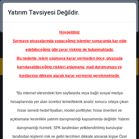
Yatırım Tavsiyesi Değildir.
Şimdi uygulamayı indirin!
Hoşgeldiniz
Sermaye piyasalarında yapacağınız işlemler sonucunda kar elde
edebileceğiniz gibi zarar riskiniz de bulunmaktadır.
Bu nedenle, işlem yapmaya karar vermeden önce, piyasada
karşılaşabileceğiniz riskleri anlamanız, mali durumunuzu ve
kısıtlarınızı dikkate alarak karar vermeniz gerekmektedir.
Geri Dön
"Bu internet sitesindeki tüm sayfalarda veya bağlı sosyal medya
hesaplarında yer alan ücretsiz temel/teknik analiz sonucu ortaya çıkan
Ana Sayfa
Raporlar
Deniz Yatırım
hisse senedi hedef fiyatları, model portföyler, hisse önerileri ve
Rapor Detay
açıklamalar kesinlikle yatırım danışmanlığı kapsamında değildir. Yatırım
danışmanlığı hizmeti, SPK tarafından yetkilendirilmiş kuruluşlar
TAVHL - Hedef Fiyat
tarafından kişilerin risk ve getiri tercihleri dikkate alınarak kişiye Özel