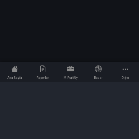
Ana Sayfa
Raporlar
M.Portföy
Radar
Diğer