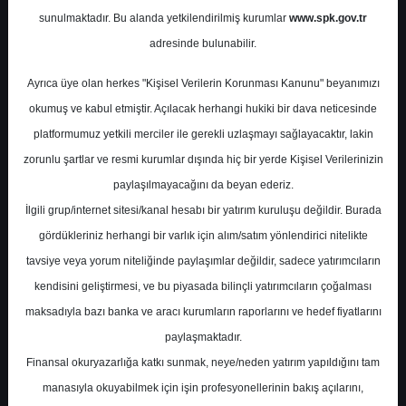
sunulmaktadır. Bu alanda yetkilendirilmiş kurumlar
www.spk.gov.tr
Deniz Yatırım
26 Şubat 2026
adresinde bulunabilir.
Ayrıca üye olan herkes "Kişisel Verilerin Korunması Kanunu" beyanımızı
okumuş ve kabul etmiştir. Açılacak herhangi hukiki bir dava neticesinde
platformumuz yetkili merciler ile gerekli uzlaşmayı sağlayacaktır, lakin
zorunlu şartlar ve resmi kurumlar dışında hiç bir yerde Kişisel Verilerinizin
paylaşılmayacağını da beyan ederiz.
İlgili grup/internet sitesi/kanal hesabı bir yatırım kuruluşu değildir. Burada
A-
A+
gördükleriniz herhangi bir varlık için alım/satım yönlendirici nitelikte
Deniz Yatırım TAVHL için hedef fiyatını
tavsiye veya yorum niteliğinde paylaşımlar değildir, sadece yatırımcıların
436.6 TL'den 454.4 TL'ye yükseltti,
kendisini geliştirmesi, ve bu piyasada bilinçli yatırımcıların çoğalması
tavsiyesini AL olarak korudu.
maksadıyla bazı banka ve aracı kurumların raporlarını ve hedef fiyatlarını
paylaşmaktadır.
TAV Havalimanları 2025 yılında yolcu sayısını
Finansal okuryazarlığa katkı sunmak, neye/neden yatırım yapıldığını tam
%6 artışla 113,1 milyona, cirosunu %10
manasıyla okuyabilmek için işin profesyonellerinin bakış açılarını,