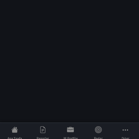
Ana Sayfa
Raporlar
M.Portföy
Radar
Diğer