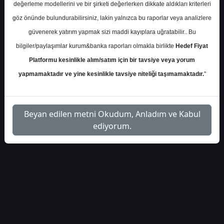
değerleme modellerini ve bir şirketi değerlerken dikkate aldıkları kriterleri
göz önünde bulundurabilirsiniz, lakin yalnızca bu raporlar veya analizlere
S.No
Dosya Adı
İndir
güvenerek yatırım yapmak sizi maddi kayıplara uğratabilir.. Bu
ak-yatirim-tavhl-hedef-
İlgili
bilgiler/paylaşımlar kurum&banka raporları olmakla birlikte
Hedef Fiyat
1
fiyat-449582
Dosyayı İndir
Platformu kesinlikle alım/satım için bir tavsiye veya yorum
yapmamaktadır ve yine kesinlikle tavsiye niteliği taşımamaktadır.
"
Beyan edilen metni Okudum, Anladım ve Kabul
1
ediyorum.