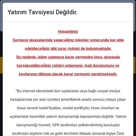
Yatırım Tavsiyesi Değildir.
Şimdi uygulamayı indirin!
Hoşgeldiniz
Sermaye piyasalarında yapacağınız işlemler sonucunda kar elde
edebileceğiniz gibi zarar riskiniz de bulunmaktadır.
Bu nedenle, işlem yapmaya karar vermeden önce, piyasada
karşılaşabileceğiniz riskleri anlamanız, mali durumunuzu ve
kısıtlarınızı dikkate alarak karar vermeniz gerekmektedir.
Geri Dön
"Bu internet sitesindeki tüm sayfalarda veya bağlı sosyal medya
hesaplarında yer alan ücretsiz temel/teknik analiz sonucu ortaya çıkan
Ana Sayfa
Raporlar
Ak Yatırım
hisse senedi hedef fiyatları, model portföyler, hisse önerileri ve
Rapor Detay
açıklamalar kesinlikle yatırım danışmanlığı kapsamında değildir. Yatırım
danışmanlığı hizmeti, SPK tarafından yetkilendirilmiş kuruluşlar
TAVHL - Hedef Fiyat
tarafından kişilerin risk ve getiri tercihleri dikkate alınarak kişiye Özel