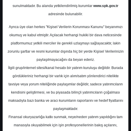
sunulmaktadır. Bu alanda yetkilendirilmiş kurumlar
www.spk.gov.tr
Ak Yatırım
25 Nisan 2025
adresinde bulunabilir.
Ayrıca üye olan herkes "Kişisel Verilerin Korunması Kanunu" beyanımızı
okumuş ve kabul etmiştir. Açılacak herhangi hukiki bir dava neticesinde
platformumuz yetkili merciler ile gerekli uzlaşmayı sağlayacaktır, lakin
zorunlu şartlar ve resmi kurumlar dışında hiç bir yerde Kişisel Verilerinizin
paylaşılmayacağını da beyan ederiz.
İlgili grup/internet sitesi/kanal hesabı bir yatırım kuruluşu değildir. Burada
A-
A+
gördükleriniz herhangi bir varlık için alım/satım yönlendirici nitelikte
Ak Yatırım, TAVHL-TAV Havalimanları için
tavsiye veya yorum niteliğinde paylaşımlar değildir, sadece yatırımcıların
hedef fiyatını 398 TL'den 360 TL'ye düşürdü,
kendisini geliştirmesi, ve bu piyasada bilinçli yatırımcıların çoğalması
tavsiyesini "endeks üstü getiri" olarak
maksadıyla bazı banka ve aracı kurumların raporlarını ve hedef fiyatlarını
korudu
paylaşmaktadır.
Finansal okuryazarlığa katkı sunmak, neye/neden yatırım yapıldığını tam
manasıyla okuyabilmek için işin profesyonellerinin bakış açılarını,
Cuma, 25 Nisan 2025 00:00