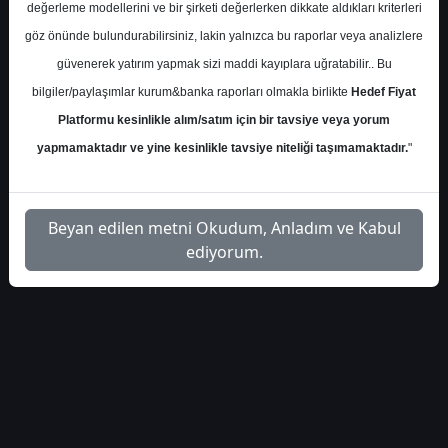
değerleme modellerini ve bir şirketi değerlerken dikkate aldıkları kriterleri
ziraat-yatirim-teknik-
İlgili
göz önünde bulundurabilirsiniz, lakin yalnızca bu raporlar veya analizlere
1
analiz-3245572
Dosyayı İndir
güvenerek yatırım yapmak sizi maddi kayıplara uğratabilir.. Bu
bilgiler/paylaşımlar kurum&banka raporları olmakla birlikte
Hedef Fiyat
Platformu kesinlikle alım/satım için bir tavsiye veya yorum
yapmamaktadır ve yine kesinlikle tavsiye niteliği taşımamaktadır.
"
1
Beyan edilen metni Okudum, Anladım ve Kabul
ediyorum.