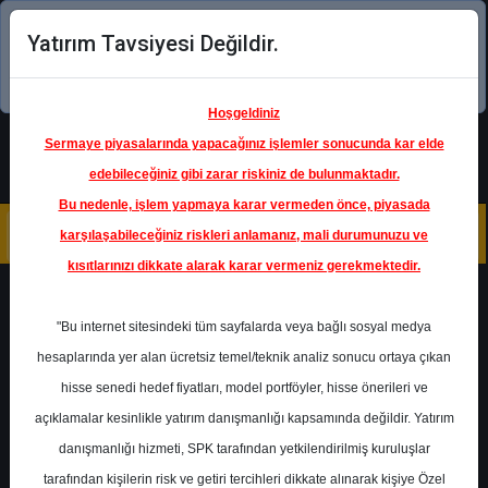
Yatırım Tavsiyesi Değildir.
Şimdi uygulamayı indirin!
Hoşgeldiniz
Sermaye piyasalarında yapacağınız işlemler sonucunda kar elde
edebileceğiniz gibi zarar riskiniz de bulunmaktadır.
Bu nedenle, işlem yapmaya karar vermeden önce, piyasada
karşılaşabileceğiniz riskleri anlamanız, mali durumunuzu ve
kısıtlarınızı dikkate alarak karar vermeniz gerekmektedir.
Geri Dön
"Bu internet sitesindeki tüm sayfalarda veya bağlı sosyal medya
hesaplarında yer alan ücretsiz temel/teknik analiz sonucu ortaya çıkan
Ana Sayfa
Raporlar
Ziraat Yatırım
hisse senedi hedef fiyatları, model portföyler, hisse önerileri ve
Rapor Detay
açıklamalar kesinlikle yatırım danışmanlığı kapsamında değildir. Yatırım
danışmanlığı hizmeti, SPK tarafından yetkilendirilmiş kuruluşlar
Teknik Analiz ve Öneriler
tarafından kişilerin risk ve getiri tercihleri dikkate alınarak kişiye Özel