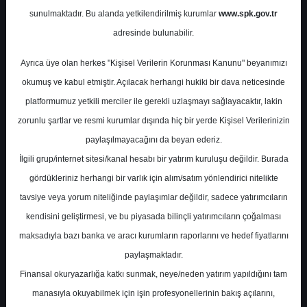
sunulmaktadır. Bu alanda yetkilendirilmiş kurumlar
www.spk.gov.tr
Ziraat Yatırım
22 Temmuz 2025
adresinde bulunabilir.
Ayrıca üye olan herkes "Kişisel Verilerin Korunması Kanunu" beyanımızı
okumuş ve kabul etmiştir. Açılacak herhangi hukiki bir dava neticesinde
platformumuz yetkili merciler ile gerekli uzlaşmayı sağlayacaktır, lakin
zorunlu şartlar ve resmi kurumlar dışında hiç bir yerde Kişisel Verilerinizin
paylaşılmayacağını da beyan ederiz.
İlgili grup/internet sitesi/kanal hesabı bir yatırım kuruluşu değildir. Burada
A-
A+
gördükleriniz herhangi bir varlık için alım/satım yönlendirici nitelikte
BIST100, BIST30 ve Hisse Senetleri Teknik
tavsiye veya yorum niteliğinde paylaşımlar değildir, sadece yatırımcıların
Analizi
kendisini geliştirmesi, ve bu piyasada bilinçli yatırımcıların çoğalması
maksadıyla bazı banka ve aracı kurumların raporlarını ve hedef fiyatlarını
paylaşmaktadır.
Salı, 22 Temmuz 2025 00:00
Finansal okuryazarlığa katkı sunmak, neye/neden yatırım yapıldığını tam
manasıyla okuyabilmek için işin profesyonellerinin bakış açılarını,
S.No
Dosya Adı
İndir