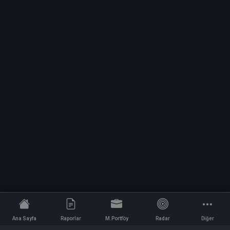
Ana Sayfa
Raporlar
M.Portföy
Radar
Diğer