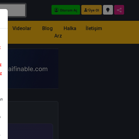
Oturum Aç
Üye Ol
z
Videolar
Blog
Halka
İletişim
Arz
z
z
iz
an
a
.