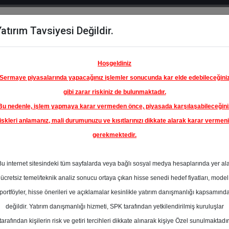
atırım Tavsiyesi Değildir.
del
Hisse
Öne
Raporlar
Partnerlerimi
y
Karşılaştır
Çıkanlar
Hoşgeldiniz
Sermaye piyasalarında yapacağınız işlemler sonucunda kar elde edebileceğini
gibi zarar riskiniz de bulunmaktadır.
Bu nedenle, işlem yapmaya karar vermeden önce, piyasada karşılaşabileceğini
iskleri anlamanız, mali durumunuzu ve kısıtlarınızı dikkate alarak karar vermen
gerekmektedir.
Bu internet sitesindeki tüm sayfalarda veya bağlı sosyal medya hesaplarında yer al
ücretsiz temel/teknik analiz sonucu ortaya çıkan hisse senedi hedef fiyatları, model
portföyler, hisse önerileri ve açıklamalar kesinlikle yatırım danışmanlığı kapsamınd
değildir. Yatırım danışmanlığı hizmeti, SPK tarafından yetkilendirilmiş kuruluşlar
aporlar
İntegral Yatırım
Rapor Detay
tarafından kişilerin risk ve getiri tercihleri dikkate alınarak kişiye Özel sunulmaktadır