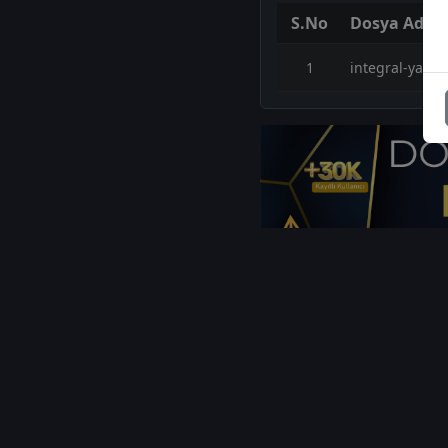
S.No
Dosya Adı
1
integral-yatir
1