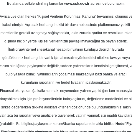
Bu alanda yetkilendirilmiş kurumlar
www.spk.gov.tr
adresinde bulunabilir.
def Fiyat
Ayrıca üye olan herkes "Kişisel Verilerin Korunması Kanunu" beyanımızı okumuş v
07 Kasım 2025
kabul etmiştir. Açılacak herhangi hukiki bir dava neticesinde platformumuz yetkili
merciler ile gerekli uzlaşmayı sağlayacaktır, lakin zorunlu şartlar ve resmi kurumlar
dışında hiç bir yerde Kişisel Verilerinizin paylaşılmayacağını da beyan ederiz.
İlgili grup/internet sitesi/kanal hesabı bir yatırım kuruluşu değildir. Burada
gördükleriniz herhangi bir varlık için alım/satım yönlendirici nitelikte tavsiye veya
yorum niteliğinde paylaşımlar değildir, sadece yatırımcıların kendisini geliştirmesi, v
bu piyasada bilinçli yatırımcıların çoğalması maksadıyla bazı banka ve aracı
kurumların raporlarını ve hedef fiyatlarını paylaşmaktadır.
Finansal okuryazarlığa katkı sunmak, neye/neden yatırım yapıldığını tam manasıyl
okuyabilmek için işin profesyonellerinin bakış açılarını, değerleme modellerini ve bi
YAO - Türk Hava Yolları için hedef fiyatını 510 TL olarak kor
şirketi değerlerken dikkate aldıkları kriterleri göz önünde bulundurabilirsiniz, lakin
yalnızca bu raporlar veya analizlere güvenerek yatırım yapmak sizi maddi kayıplar
ğratabilir.. Bu bilgiler/paylaşımlar kurum&banka raporları olmakla birlikte
Hedef Fiy