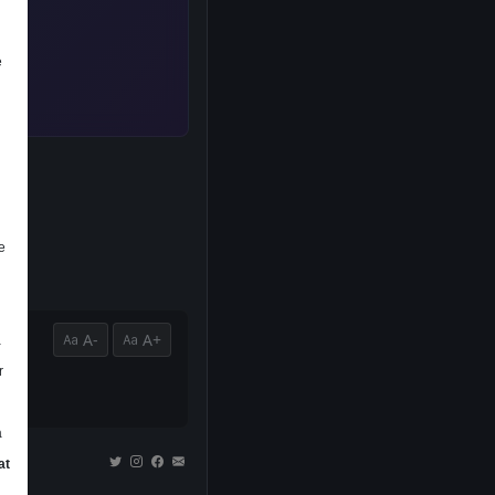
e
e
A-
A+
a
r
udu.
a
at