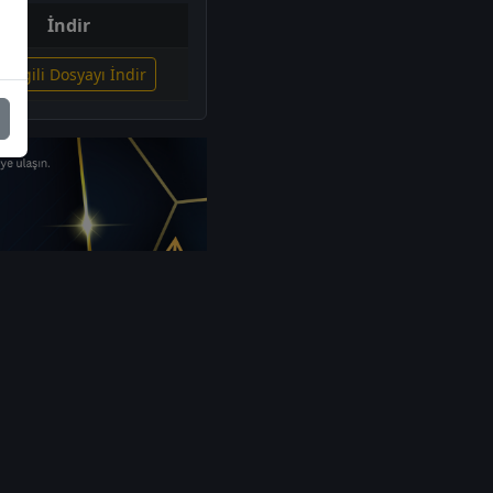
İndir
İlgili Dosyayı İndir