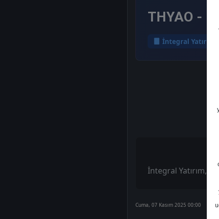
THYAO - He
İntegral Yatırım
İntegral Yatırım, TH
Cuma, 07 Kasım 2025 00:00
u