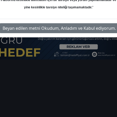
Platformu kesinlikle alım/satım için bir tavsiye veya yorum yapmamaktadır ve
yine kesinlikle tavsiye niteliği taşımamaktadır.
"
im-turk-hava-yollari-fiyat-tahmin-raporu-4493
Beyan edilen metni Okudum, Anladım ve Kabul ediyorum.