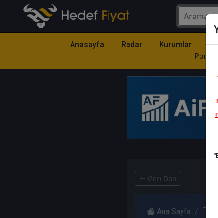
Y
Anasayfa
Radar
Kurumlar
Mo
Portfö
r
1
"
Geri Dön
Ana Sayfa
R