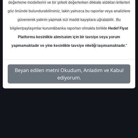
değerleme modellerini ve bir şirketi değerlerken dikkate aldıkları kriterleri
S.No
Dosya Adı
İndir
göz önünde bulundurabilirsiniz, lakin yalnızca bu raporlar veya analizlere
alnus-yatirim-thy-hisse-
İlgili
güvenerek yatırım yapmak sizi maddi kayıplara uğratabilir.. Bu
1
hedef-fiyat-2026
Dosyayı İndir
bilgiler/paylaşımlar kurum&banka raporları olmakla birlikte
Hedef Fiyat
Platformu kesinlikle alım/satım için bir tavsiye veya yorum
yapmamaktadır ve yine kesinlikle tavsiye niteliği taşımamaktadır.
"
1
Beyan edilen metni Okudum, Anladım ve Kabul
ediyorum.