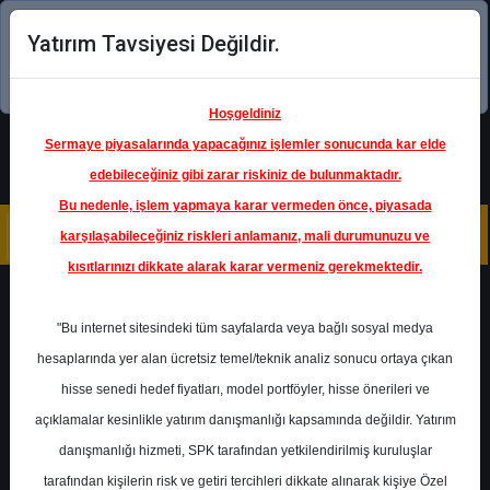
Yatırım Tavsiyesi Değildir.
Şimdi uygulamayı indirin!
Hoşgeldiniz
Sermaye piyasalarında yapacağınız işlemler sonucunda kar elde
edebileceğiniz gibi zarar riskiniz de bulunmaktadır.
Bu nedenle, işlem yapmaya karar vermeden önce, piyasada
karşılaşabileceğiniz riskleri anlamanız, mali durumunuzu ve
kısıtlarınızı dikkate alarak karar vermeniz gerekmektedir.
Geri Dön
"Bu internet sitesindeki tüm sayfalarda veya bağlı sosyal medya
hesaplarında yer alan ücretsiz temel/teknik analiz sonucu ortaya çıkan
Ana Sayfa
Raporlar
Alnus Yatırım
hisse senedi hedef fiyatları, model portföyler, hisse önerileri ve
Rapor Detay
açıklamalar kesinlikle yatırım danışmanlığı kapsamında değildir. Yatırım
danışmanlığı hizmeti, SPK tarafından yetkilendirilmiş kuruluşlar
THYAO - Hedef Fiyat
tarafından kişilerin risk ve getiri tercihleri dikkate alınarak kişiye Özel