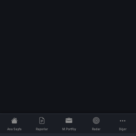
Ana Sayfa
Raporlar
M.Portföy
Radar
Diğer