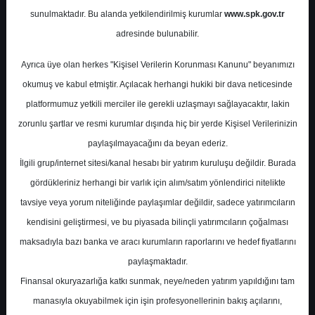
sunulmaktadır. Bu alanda yetkilendirilmiş kurumlar
www.spk.gov.tr
Tacirler Yatırım
26 Aralık 2025
adresinde bulunabilir.
Ayrıca üye olan herkes "Kişisel Verilerin Korunması Kanunu" beyanımızı
okumuş ve kabul etmiştir. Açılacak herhangi hukiki bir dava neticesinde
platformumuz yetkili merciler ile gerekli uzlaşmayı sağlayacaktır, lakin
zorunlu şartlar ve resmi kurumlar dışında hiç bir yerde Kişisel Verilerinizin
paylaşılmayacağını da beyan ederiz.
İlgili grup/internet sitesi/kanal hesabı bir yatırım kuruluşu değildir. Burada
A-
A+
gördükleriniz herhangi bir varlık için alım/satım yönlendirici nitelikte
Tacirler Yatırım, THYAO - THY için hedef
tavsiye veya yorum niteliğinde paylaşımlar değildir, sadece yatırımcıların
fiyatını 439 TL’den 414 TL’ye revize ederken
kendisini geliştirmesi, ve bu piyasada bilinçli yatırımcıların çoğalması
tavsiyesini ise 'AL' olarak sürdürdü.
maksadıyla bazı banka ve aracı kurumların raporlarını ve hedef fiyatlarını
paylaşmaktadır.
Finansal okuryazarlığa katkı sunmak, neye/neden yatırım yapıldığını tam
Cuma, 26 Aralık 2025 00:00
manasıyla okuyabilmek için işin profesyonellerinin bakış açılarını,