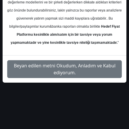
değerleme modellerini ve bir şirketi değerlerken dikkate aldıkları kriterleri
S.No
Dosya Adı
İndir
göz önünde bulundurabilirsiniz, lakin yalnızca bu raporlar veya analizlere
tacirler-yatirim-thyao-
İlgili
güvenerek yatırım yapmak sizi maddi kayıplara uğratabilir.. Bu
1
hedef-fiyat-2026
Dosyayı İndir
bilgiler/paylaşımlar kurum&banka raporları olmakla birlikte
Hedef Fiyat
Platformu kesinlikle alım/satım için bir tavsiye veya yorum
yapmamaktadır ve yine kesinlikle tavsiye niteliği taşımamaktadır.
"
1
Beyan edilen metni Okudum, Anladım ve Kabul
ediyorum.