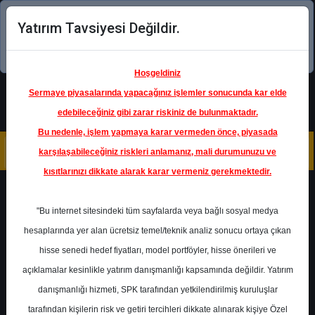
Yatırım Tavsiyesi Değildir.
Şimdi uygulamayı indirin!
Hoşgeldiniz
Sermaye piyasalarında yapacağınız işlemler sonucunda kar elde
edebileceğiniz gibi zarar riskiniz de bulunmaktadır.
Bu nedenle, işlem yapmaya karar vermeden önce, piyasada
karşılaşabileceğiniz riskleri anlamanız, mali durumunuzu ve
kısıtlarınızı dikkate alarak karar vermeniz gerekmektedir.
Geri Dön
"Bu internet sitesindeki tüm sayfalarda veya bağlı sosyal medya
hesaplarında yer alan ücretsiz temel/teknik analiz sonucu ortaya çıkan
Ana Sayfa
Raporlar
hisse senedi hedef fiyatları, model portföyler, hisse önerileri ve
Tacirler Yatırım
Rapor Detay
açıklamalar kesinlikle yatırım danışmanlığı kapsamında değildir. Yatırım
danışmanlığı hizmeti, SPK tarafından yetkilendirilmiş kuruluşlar
THYAO - Hedef Fiyat
tarafından kişilerin risk ve getiri tercihleri dikkate alınarak kişiye Özel