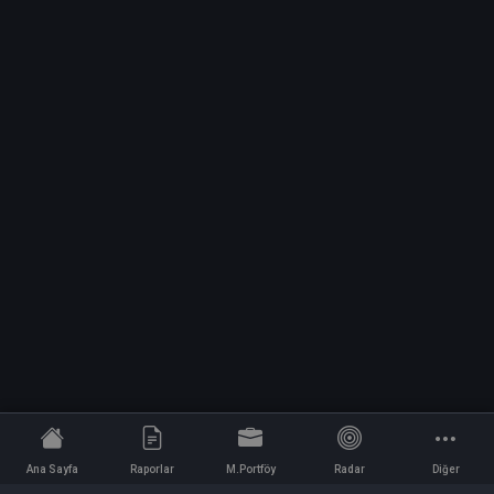
Ana Sayfa
Raporlar
M.Portföy
Radar
Diğer