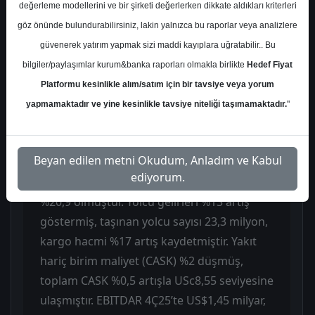
üzerinde US$883 milyon net kar açıklayarak
değerleme modellerini ve bir şirketi değerlerken dikkate aldıkları kriterleri
yıllık %24 artış kaydetti. 2025 yılı toplam net
göz önünde bulundurabilirsiniz, lakin yalnızca bu raporlar veya analizlere
karı US$2,9 milyar ile yıllık %15 düşüş
güvenerek yatırım yapmak sizi maddi kayıplara uğratabilir.. Bu
göstermiştir. Net kar artışında güçlü
bilgiler/paylaşımlar kurum&banka raporları olmakla birlikte
Hedef Fiyat
operasyonel performans, yatırım
Platformu kesinlikle alım/satım için bir tavsiye veya yorum
portföyünden elde edilen faiz gelirleri ve
yapmamaktadır ve yine kesinlikle tavsiye niteliği taşımamaktadır.
"
düşük vergi giderleri etkili olmuştur. 4Ç25
gelirleri US$6,28 milyar olarak
Beyan edilen metni Okudum, Anladım ve Kabul
gerçekleşmiş, FAVÖK US$1,31 milyar ile
ediyorum.
beklentilerin hafif üzerinde, FAVÖK marjı
%20,9 olmuştur. Yolcu gelirleri %13 artış
göstermiş, taşınan yolcu sayısı 23,3 milyon,
kargo hacmi %17 artış kaydetmiştir. Yakıt
hariç birim maliyet (CASK) %2 düşmüş,
toplam CASK %0,5 artışla USc8,55 seviyesine
ulaşmıştır. EBITDAR 4Ç25’te US$1,45 milyar,