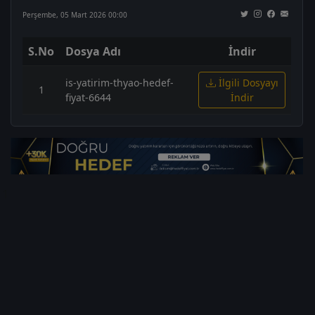
Perşembe, 05 Mart 2026 00:00
S.No
Dosya Adı
İndir
is-yatirim-thyao-hedef-
İlgili Dosyayı
1
fiyat-6644
İndir
1