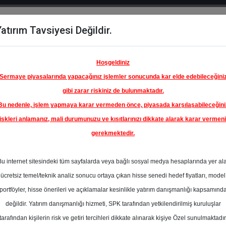
atırım Tavsiyesi Değildir.
del
Hisse
Öne
Raporlar
Partnerlerimi
y
Karşılaştır
Çıkanlar
Hoşgeldiniz
Sermaye piyasalarında yapacağınız işlemler sonucunda kar elde edebileceğini
gibi zarar riskiniz de bulunmaktadır.
Bu nedenle, işlem yapmaya karar vermeden önce, piyasada karşılaşabileceğini
iskleri anlamanız, mali durumunuzu ve kısıtlarınızı dikkate alarak karar vermen
gerekmektedir.
Bu internet sitesindeki tüm sayfalarda veya bağlı sosyal medya hesaplarında yer al
ücretsiz temel/teknik analiz sonucu ortaya çıkan hisse senedi hedef fiyatları, model
portföyler, hisse önerileri ve açıklamalar kesinlikle yatırım danışmanlığı kapsamınd
değildir. Yatırım danışmanlığı hizmeti, SPK tarafından yetkilendirilmiş kuruluşlar
aporlar
Alnus Yatırım
Rapor Detay
tarafından kişilerin risk ve getiri tercihleri dikkate alınarak kişiye Özel sunulmaktadır