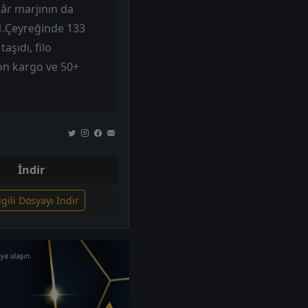
 kâr marjının da
/1.Çeyreğinde 133
aşıdı, filo
Ton kargo ve 50+
İndir
lgili Dosyayı İndir