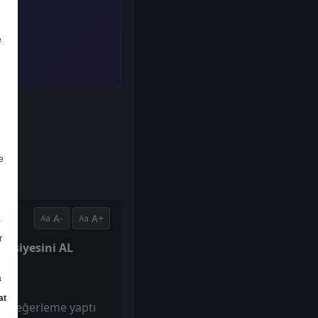
e
e
A-
A+
a
r
tavsiyesini AL
a
at
rak değerleme yaptı