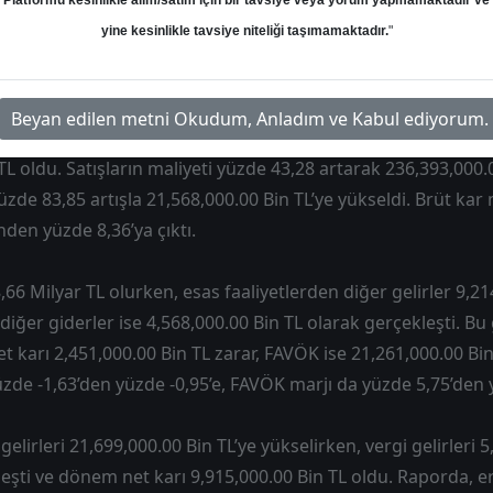
Platformu kesinlikle alım/satım için bir tavsiye veya yorum yapmamaktadır ve
7 TL hedef fiyat belirledi. Raporda, daha önce belirlenen 426
yine kesinlikle tavsiye niteliği taşımamaktadır.
"
yapılan hedef fiyata karşın yüksek getiri potansiyeli nedeniyl
i. Son fiyata göre yükseliş potansiyeli yüzde 31,28 olarak h
Beyan edilen metni Okudum, Anladım ve Kabul ediyorum.
neminde hasılatı geçen yılın aynı dönemine göre yüzde 45,9
TL oldu. Satışların maliyeti yüzde 43,28 artarak 236,393,000.
zde 83,85 artışla 21,568,000.00 Bin TL’ye yükseldi. Brüt kar 
nden yüzde 8,36’ya çıktı.
8,66 Milyar TL olurken, esas faaliyetlerden diğer gelirler 9,21
diğer giderler ise 4,568,000.00 Bin TL olarak gerçekleşti. Bu
yet karı 2,451,000.00 Bin TL zarar, FAVÖK ise 21,261,000.00 Bi
üzde -1,63’den yüzde -0,95’e, FAVÖK marjı da yüzde 5,75’den yü
 gelirleri 21,699,000.00 Bin TL’ye yükselirken, vergi gelirleri 
eşti ve dönem net karı 9,915,000.00 Bin TL oldu. Raporda, e