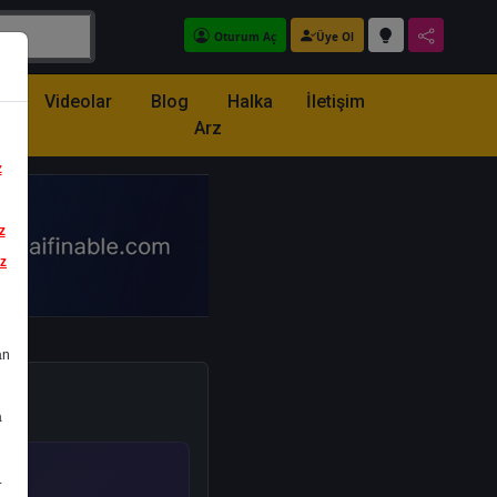
Oturum Aç
Üye Ol
z
Videolar
Blog
Halka
İletişim
Arz
z
z
iz
an
a
.