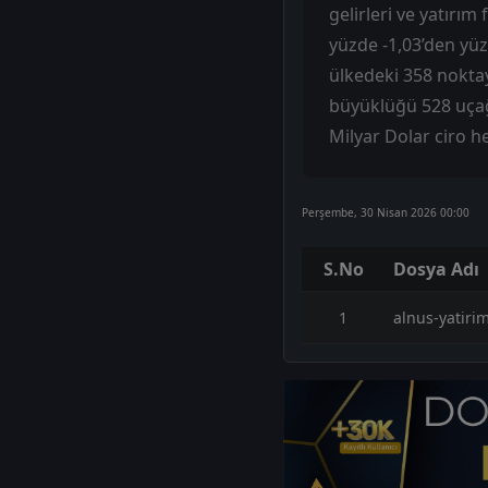
gelirleri ve yatırım
yüzde -1,03’den yü
ülkedeki 358 noktay
büyüklüğü 528 uçağa
Milyar Dolar ciro he
Perşembe, 30 Nisan 2026 00:00
S.No
Dosya Adı
1
alnus-yatiri