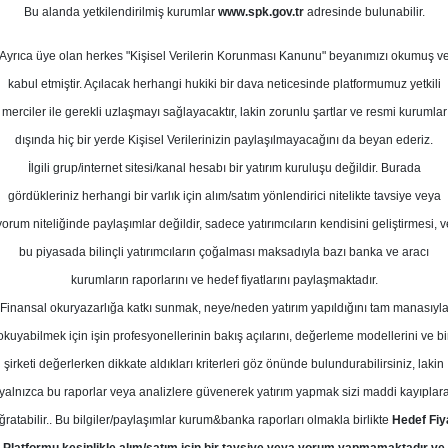
Bu alanda yetkilendirilmiş kurumlar
www.spk.gov.tr
adresinde bulunabilir.
def Fiyat
Ayrıca üye olan herkes "Kişisel Verilerin Korunması Kanunu" beyanımızı okumuş v
30 Nisan 2026
kabul etmiştir. Açılacak herhangi hukiki bir dava neticesinde platformumuz yetkili
merciler ile gerekli uzlaşmayı sağlayacaktır, lakin zorunlu şartlar ve resmi kurumlar
dışında hiç bir yerde Kişisel Verilerinizin paylaşılmayacağını da beyan ederiz.
İlgili grup/internet sitesi/kanal hesabı bir yatırım kuruluşu değildir. Burada
gördükleriniz herhangi bir varlık için alım/satım yönlendirici nitelikte tavsiye veya
yorum niteliğinde paylaşımlar değildir, sadece yatırımcıların kendisini geliştirmesi, v
bu piyasada bilinçli yatırımcıların çoğalması maksadıyla bazı banka ve aracı
kurumların raporlarını ve hedef fiyatlarını paylaşmaktadır.
Finansal okuryazarlığa katkı sunmak, neye/neden yatırım yapıldığını tam manasıyl
okuyabilmek için işin profesyonellerinin bakış açılarını, değerleme modellerini ve bi
O için hedef fiyatını 426,43 TL'den 412,87 TL'ye indirdi, 
şirketi değerlerken dikkate aldıkları kriterleri göz önünde bulundurabilirsiniz, lakin
yalnızca bu raporlar veya analizlere güvenerek yatırım yapmak sizi maddi kayıplar
ğratabilir.. Bu bilgiler/paylaşımlar kurum&banka raporları olmakla birlikte
Hedef Fiy
 Hava Yolları için İNA yöntemini yüzde 100 ağırlıkla kullana