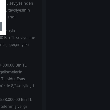
,43 TL seviyesinden
e AL tavsiyesinin
esaplandı.
8 artışla
00 Bin TL seviyesine
marjı geçen yılki
4,000.00 Bin TL,
 gelişmelerin
n TL oldu. Esas
zde 8,24’e iyileşti.
5,538,000.00 Bin TL
rtelenmiş vergi