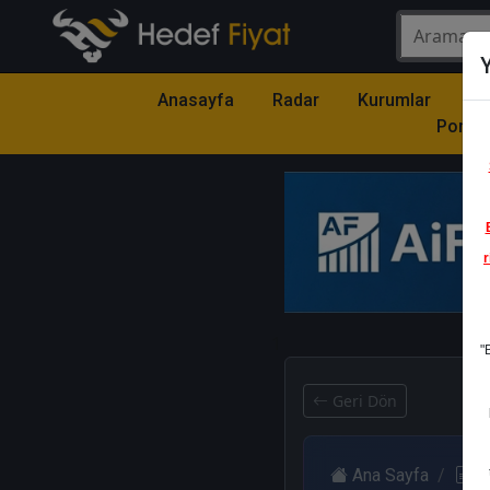
Y
Anasayfa
Radar
Kurumlar
Mo
Portfö
r
1
"
Geri Dön
Ana Sayfa
R