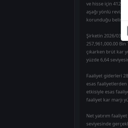
ve hisse için 412,8
aşağı yönlü revize 
korunduğu belirtild
Şirketin 2026/03 dö
257,961,000.00 Bin 
çıkarken brüt kar yü
yüzde 6,64 seviyesi
Faaliyet giderleri 2
esas faaliyetlerden 
etkisiyle esas faali
faaliyet kar marjı y
Net yatırım faaliyet
seviyesinde gerçekl