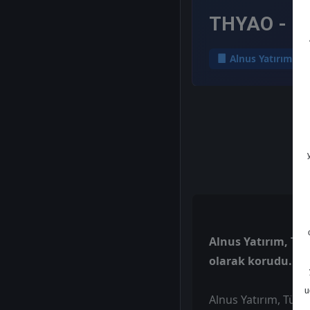
THYAO - He
Alnus Yatırım
Alnus Yatırım, THYA
olarak korudu.
u
Alnus Yatırım, Türk