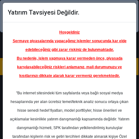
Yatırım Tavsiyesi Değildir.
Şimdi uygulamayı indirin!
Hoşgeldiniz
Sermaye piyasalarında yapacağınız işlemler sonucunda kar elde
edebileceğiniz gibi zarar riskiniz de bulunmaktadır.
Bu nedenle, işlem yapmaya karar vermeden önce, piyasada
karşılaşabileceğiniz riskleri anlamanız, mali durumunuzu ve
kısıtlarınızı dikkate alarak karar vermeniz gerekmektedir.
Geri Dön
"Bu internet sitesindeki tüm sayfalarda veya bağlı sosyal medya
hesaplarında yer alan ücretsiz temel/teknik analiz sonucu ortaya çıkan
Ana Sayfa
Raporlar
Ahlatcı Yatırım
hisse senedi hedef fiyatları, model portföyler, hisse önerileri ve
Rapor Detay
açıklamalar kesinlikle yatırım danışmanlığı kapsamında değildir. Yatırım
danışmanlığı hizmeti, SPK tarafından yetkilendirilmiş kuruluşlar
THYAO - Nisan 2026
tarafından kişilerin risk ve getiri tercihleri dikkate alınarak kişiye Özel