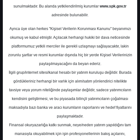
Trafik Sonuçları
sunulmaktadır. Bu alanda yetkilendirilmiş kurumlar
www.spk.gov.tr
adresinde bulunabilir.
Ahlatcı Yatırım
11 Mayıs 2026
Ayrıca üye olan herkes "Kişisel Verilerin Korunması Kanunu" beyanımızı
okumuş ve kabul etmiştir. Açılacak herhangi hukiki bir dava neticesinde
platformumuz yetkili merciler ile gerekli uzlaşmayı sağlayacaktır, lakin
zorunlu şartlar ve resmi kurumlar dışında hiç bir yerde Kişisel Verilerinizin
paylaşılmayacağını da beyan ederiz.
İlgili grup/internet sitesi/kanal hesabı bir yatırım kuruluşu değildir. Burada
gördükleriniz herhangi bir varlık için alım/satım yönlendirici nitelikte
A-
A+
tavsiye veya yorum niteliğinde paylaşımlar değildir, sadece yatırımcıların
kendisini geliştirmesi, ve bu piyasada bilinçli yatırımcıların çoğalması
THYAO - Nisan 2026 Trafik Sonuçları
maksadıyla bazı banka ve aracı kurumların raporlarını ve hedef fiyatlarını
paylaşmaktadır.
THYAO için Nisan 2026 trafik verileri genel
Finansal okuryazarlığa katkı sunmak, neye/neden yatırım yapıldığını tam
olarak nötr bir tabloya işaret ediyor. Toplam
manasıyla okuyabilmek için işin profesyonellerinin bakış açılarını,
yolcu sayısı yıllık %2,9 azalarak 7,2 milyon