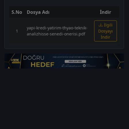
S.No
Dosya Adı
İndir
İlgili
yapi-kredi-yatirim-thyao-teknik-
1
Dosyayı
analizhisse-senedi-onerisi.pdf
İndir
1