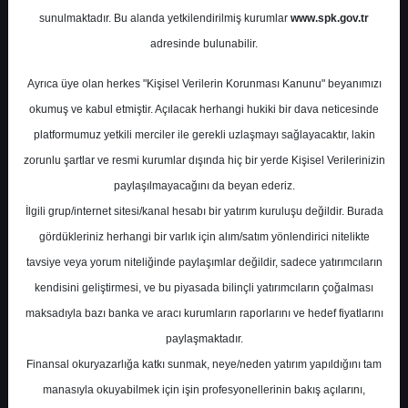
Analiz/Hisse Senedi
sunulmaktadır. Bu alanda yetkilendirilmiş kurumlar
www.spk.gov.tr
Önerisi
adresinde bulunabilir.
Ayrıca üye olan herkes "Kişisel Verilerin Korunması Kanunu" beyanımızı
Yapı Kredi Yatırım
15 Haziran 2026
okumuş ve kabul etmiştir. Açılacak herhangi hukiki bir dava neticesinde
platformumuz yetkili merciler ile gerekli uzlaşmayı sağlayacaktır, lakin
zorunlu şartlar ve resmi kurumlar dışında hiç bir yerde Kişisel Verilerinizin
paylaşılmayacağını da beyan ederiz.
İlgili grup/internet sitesi/kanal hesabı bir yatırım kuruluşu değildir. Burada
gördükleriniz herhangi bir varlık için alım/satım yönlendirici nitelikte
tavsiye veya yorum niteliğinde paylaşımlar değildir, sadece yatırımcıların
kendisini geliştirmesi, ve bu piyasada bilinçli yatırımcıların çoğalması
A-
A+
maksadıyla bazı banka ve aracı kurumların raporlarını ve hedef fiyatlarını
THYAO - Teknik Analiz/Hisse Senedi
paylaşmaktadır.
Önerisi
Finansal okuryazarlığa katkı sunmak, neye/neden yatırım yapıldığını tam
manasıyla okuyabilmek için işin profesyonellerinin bakış açılarını,