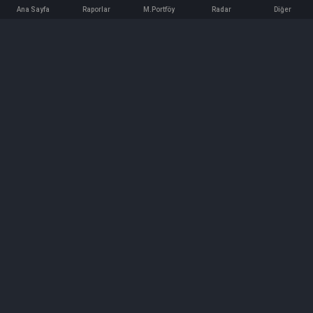
Ana Sayfa
Raporlar
M.Portföy
Radar
Diğer
İletişim
Bilgi ve Reklam için bizimle iletişime geçin!
iletisim@hedeffiyat.com.tr