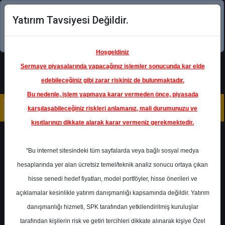
Yatırım Tavsiyesi Değildir.
Şimdi uygulamayı indirin!
Hoşgeldiniz
Sermaye piyasalarında yapacağınız işlemler sonucunda kar elde
edebileceğiniz gibi zarar riskiniz de bulunmaktadır.
Bu nedenle, işlem yapmaya karar vermeden önce, piyasada
karşılaşabileceğiniz riskleri anlamanız, mali durumunuzu ve
kısıtlarınızı dikkate alarak karar vermeniz gerekmektedir.
Geri Dön
"Bu internet sitesindeki tüm sayfalarda veya bağlı sosyal medya
hesaplarında yer alan ücretsiz temel/teknik analiz sonucu ortaya çıkan
Ana Sayfa
Raporlar
hisse senedi hedef fiyatları, model portföyler, hisse önerileri ve
Yapı Kredi Yatırım
Rapor Detay
açıklamalar kesinlikle yatırım danışmanlığı kapsamında değildir. Yatırım
danışmanlığı hizmeti, SPK tarafından yetkilendirilmiş kuruluşlar
THYAO - Teknik
tarafından kişilerin risk ve getiri tercihleri dikkate alınarak kişiye Özel