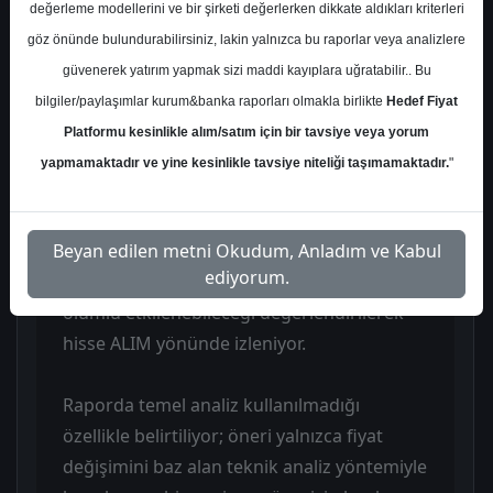
Rapor, THYAO için teknik analiz temelli bir
değerleme modellerini ve bir şirketi değerlerken dikkate aldıkları kriterleri
AL önerisi sunuyor ve şirketin toparlanma
göz önünde bulundurabilirsiniz, lakin yalnızca bu raporlar veya analizlere
çabalarının güçlenebileceğini vurguluyor.
güvenerek yatırım yapmak sizi maddi kayıplara uğratabilir.. Bu
Analist, mart başından beri etkili olan jeo-
bilgiler/paylaşımlar kurum&banka raporları olmakla birlikte
Hedef Fiyat
politik tansiyon artışından en olumsuz
Platformu kesinlikle alım/satım için bir tavsiye veya yorum
etkilenen iki majör sektör endeksi olan
yapmamaktadır ve yine kesinlikle tavsiye niteliği taşımamaktadır.
"
XBAK ve XULAŞTIRMA’nın, jeo-politik
alandaki görece rahatlamadan en ciddi
faydayı sağlayabilecek alanlar olabileceğini
Beyan edilen metni Okudum, Anladım ve Kabul
ediyorum.
düşünüyor. Bu çerçevede THYAO’nun da
olumlu etkilenebileceği değerlendirilerek
hisse ALIM yönünde izleniyor.
Raporda temel analiz kullanılmadığı
özellikle belirtiliyor; öneri yalnızca fiyat
değişimini baz alan teknik analiz yöntemiyle