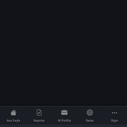
Ana Sayfa
Raporlar
M.Portföy
Radar
Diğer