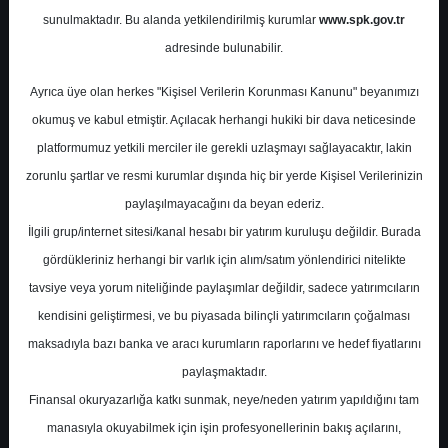
- KASIM
sunulmaktadır. Bu alanda yetkilendirilmiş kurumlar
www.spk.gov.tr
adresinde bulunabilir.
GCM Yatırım
09 Aralık 2025
Ayrıca üye olan herkes "Kişisel Verilerin Korunması Kanunu" beyanımızı
okumuş ve kabul etmiştir. Açılacak herhangi hukiki bir dava neticesinde
platformumuz yetkili merciler ile gerekli uzlaşmayı sağlayacaktır, lakin
zorunlu şartlar ve resmi kurumlar dışında hiç bir yerde Kişisel Verilerinizin
paylaşılmayacağını da beyan ederiz.
İlgili grup/internet sitesi/kanal hesabı bir yatırım kuruluşu değildir. Burada
gördükleriniz herhangi bir varlık için alım/satım yönlendirici nitelikte
A-
A+
tavsiye veya yorum niteliğinde paylaşımlar değildir, sadece yatırımcıların
kendisini geliştirmesi, ve bu piyasada bilinçli yatırımcıların çoğalması
THYAO - Trafik Sonuçları - KASIM
maksadıyla bazı banka ve aracı kurumların raporlarını ve hedef fiyatlarını
paylaşmaktadır.
Salı, 09 Aralık 2025 00:00
Finansal okuryazarlığa katkı sunmak, neye/neden yatırım yapıldığını tam
manasıyla okuyabilmek için işin profesyonellerinin bakış açılarını,