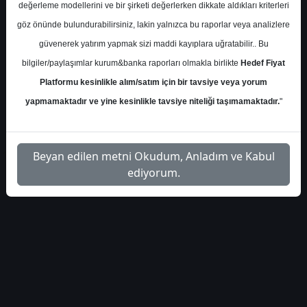
S.No
Dosya Adı
İndir
değerleme modellerini ve bir şirketi değerlerken dikkate aldıkları kriterleri
göz önünde bulundurabilirsiniz, lakin yalnızca bu raporlar veya analizlere
İlgili
gcmyatirimthykasimtrafiksonuclari-
güvenerek yatırım yapmak sizi maddi kayıplara uğratabilir.. Bu
1
Dosyayı
6736
İndir
bilgiler/paylaşımlar kurum&banka raporları olmakla birlikte
Hedef Fiyat
Platformu kesinlikle alım/satım için bir tavsiye veya yorum
yapmamaktadır ve yine kesinlikle tavsiye niteliği taşımamaktadır.
"
1
Beyan edilen metni Okudum, Anladım ve Kabul
ediyorum.