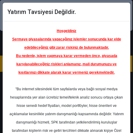
Yatırım Tavsiyesi Değildir.
Şimdi uygulamayı indirin!
Hoşgeldiniz
Sermaye piyasalarında yapacağınız işlemler sonucunda kar elde
edebileceğiniz gibi zarar riskiniz de bulunmaktadır.
Bu nedenle, işlem yapmaya karar vermeden önce, piyasada
karşılaşabileceğiniz riskleri anlamanız, mali durumunuzu ve
kısıtlarınızı dikkate alarak karar vermeniz gerekmektedir.
Geri Dön
"Bu internet sitesindeki tüm sayfalarda veya bağlı sosyal medya
hesaplarında yer alan ücretsiz temel/teknik analiz sonucu ortaya çıkan
Ana Sayfa
Raporlar
GCM Yatırım
hisse senedi hedef fiyatları, model portföyler, hisse önerileri ve
Rapor Detay
açıklamalar kesinlikle yatırım danışmanlığı kapsamında değildir. Yatırım
danışmanlığı hizmeti, SPK tarafından yetkilendirilmiş kuruluşlar
THYAO - Trafik Sonuçları
tarafından kişilerin risk ve getiri tercihleri dikkate alınarak kişiye Özel