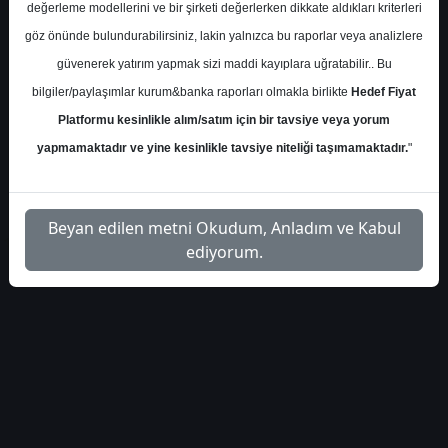
değerleme modellerini ve bir şirketi değerlerken dikkate aldıkları kriterleri
S.No
Dosya Adı
İndir
göz önünde bulundurabilirsiniz, lakin yalnızca bu raporlar veya analizlere
İlgili
güvenerek yatırım yapmak sizi maddi kayıplara uğratabilir.. Bu
halk-yatirim-toaso-hedef-
1
Dosyayı
bilgiler/paylaşımlar kurum&banka raporları olmakla birlikte
Hedef Fiyat
fiyat-raporu-459094
İndir
Platformu kesinlikle alım/satım için bir tavsiye veya yorum
yapmamaktadır ve yine kesinlikle tavsiye niteliği taşımamaktadır.
"
Beyan edilen metni Okudum, Anladım ve Kabul
1
ediyorum.