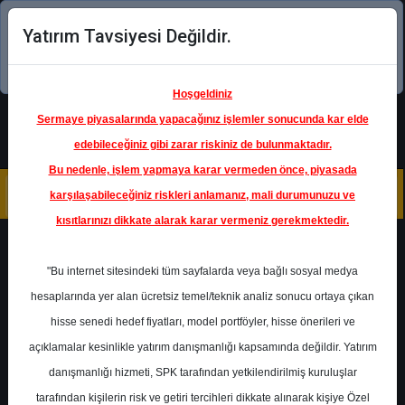
Yatırım Tavsiyesi Değildir.
Şimdi uygulamayı indirin!
Hoşgeldiniz
Sermaye piyasalarında yapacağınız işlemler sonucunda kar elde
edebileceğiniz gibi zarar riskiniz de bulunmaktadır.
Bu nedenle, işlem yapmaya karar vermeden önce, piyasada
karşılaşabileceğiniz riskleri anlamanız, mali durumunuzu ve
kısıtlarınızı dikkate alarak karar vermeniz gerekmektedir.
Geri Dön
"Bu internet sitesindeki tüm sayfalarda veya bağlı sosyal medya
hesaplarında yer alan ücretsiz temel/teknik analiz sonucu ortaya çıkan
Ana Sayfa
Raporlar
Halk Yatırım
hisse senedi hedef fiyatları, model portföyler, hisse önerileri ve
Rapor Detay
açıklamalar kesinlikle yatırım danışmanlığı kapsamında değildir. Yatırım
danışmanlığı hizmeti, SPK tarafından yetkilendirilmiş kuruluşlar
TOASO - Hedef Fiyat
tarafından kişilerin risk ve getiri tercihleri dikkate alınarak kişiye Özel