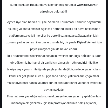
sunulmaktadır. Bu alanda yetkilendirilmiş kurumlar
www.spk.gov.tr
Halk Yatırım
05 Kasım 2024
adresinde bulunabilir.
Ayrıca üye olan herkes "Kişisel Verilerin Korunması Kanunu" beyanımızı
okumuş ve kabul etmiştir. Açılacak herhangi hukiki bir dava neticesinde
platformumuz yetkili merciler ile gerekli uzlaşmayı sağlayacaktır, lakin
zorunlu şartlar ve resmi kurumlar dışında hiç bir yerde Kişisel Verilerinizin
paylaşılmayacağını da beyan ederiz.
İlgili grup/internet sitesi/kanal hesabı bir yatırım kuruluşu değildir. Burada
A-
A+
gördükleriniz herhangi bir varlık için alım/satım yönlendirici nitelikte
Halk Yatırım Tofaş için hedef fiyatını 334,6
tavsiye veya yorum niteliğinde paylaşımlar değildir, sadece yatırımcıların
TL'den 273,0 TL'ye düşürdü, tavsiyesini 'TUT'
kendisini geliştirmesi, ve bu piyasada bilinçli yatırımcıların çoğalması
olarak korudu.
maksadıyla bazı banka ve aracı kurumların raporlarını ve hedef fiyatlarını
paylaşmaktadır.
Finansal okuryazarlığa katkı sunmak, neye/neden yatırım yapıldığını tam
Salı, 05 Kasım 2024 00:00
manasıyla okuyabilmek için işin profesyonellerinin bakış açılarını,