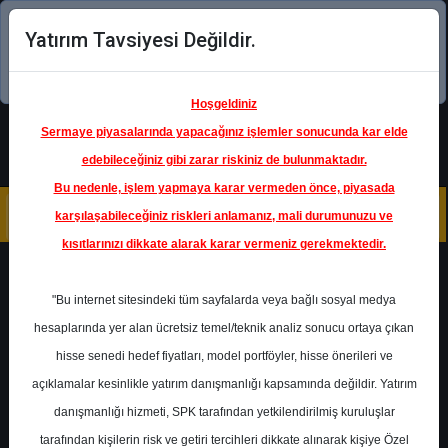
Yatırım Tavsiyesi Değildir.
Şimdi uygulamayı indirin!
Hoşgeldiniz
Sermaye piyasalarında yapacağınız işlemler sonucunda kar elde
edebileceğiniz gibi zarar riskiniz de bulunmaktadır.
Bu nedenle, işlem yapmaya karar vermeden önce, piyasada
karşılaşabileceğiniz riskleri anlamanız, mali durumunuzu ve
kısıtlarınızı dikkate alarak karar vermeniz gerekmektedir.
Geri Dön
"Bu internet sitesindeki tüm sayfalarda veya bağlı sosyal medya
hesaplarında yer alan ücretsiz temel/teknik analiz sonucu ortaya çıkan
Ana Sayfa
Raporlar
Gedik Yatırım
hisse senedi hedef fiyatları, model portföyler, hisse önerileri ve
Rapor Detay
açıklamalar kesinlikle yatırım danışmanlığı kapsamında değildir. Yatırım
danışmanlığı hizmeti, SPK tarafından yetkilendirilmiş kuruluşlar
TÜPRAŞ – Aralık ayı ürün
tarafından kişilerin risk ve getiri tercihleri dikkate alınarak kişiye Özel