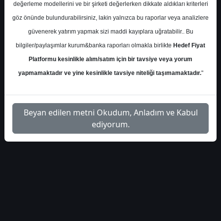
S.No
Dosya Adı
İndir
değerleme modellerini ve bir şirketi değerlerken dikkate aldıkları kriterleri
göz önünde bulundurabilirsiniz, lakin yalnızca bu raporlar veya analizlere
İlgili
gedik-yatirim-tuprs-aralik-
güvenerek yatırım yapmak sizi maddi kayıplara uğratabilir.. Bu
1
Dosyayı
urun-marjlari-45983
İndir
bilgiler/paylaşımlar kurum&banka raporları olmakla birlikte
Hedef Fiyat
Platformu kesinlikle alım/satım için bir tavsiye veya yorum
yapmamaktadır ve yine kesinlikle tavsiye niteliği taşımamaktadır.
"
1
Beyan edilen metni Okudum, Anladım ve Kabul
ediyorum.