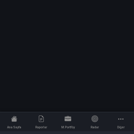
Ana Sayfa
Raporlar
M.Portföy
Radar
Diğer