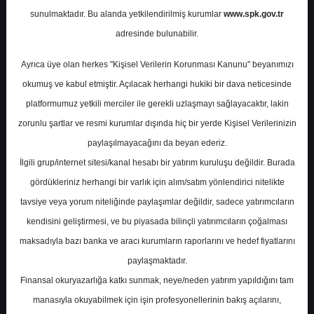
marjları
sunulmaktadır. Bu alanda yetkilendirilmiş kurumlar
www.spk.gov.tr
adresinde bulunabilir.
Gedik Yatırım
02 Ocak 2026
Ayrıca üye olan herkes "Kişisel Verilerin Korunması Kanunu" beyanımızı
okumuş ve kabul etmiştir. Açılacak herhangi hukiki bir dava neticesinde
platformumuz yetkili merciler ile gerekli uzlaşmayı sağlayacaktır, lakin
zorunlu şartlar ve resmi kurumlar dışında hiç bir yerde Kişisel Verilerinizin
paylaşılmayacağını da beyan ederiz.
İlgili grup/internet sitesi/kanal hesabı bir yatırım kuruluşu değildir. Burada
gördükleriniz herhangi bir varlık için alım/satım yönlendirici nitelikte
A-
A+
tavsiye veya yorum niteliğinde paylaşımlar değildir, sadece yatırımcıların
kendisini geliştirmesi, ve bu piyasada bilinçli yatırımcıların çoğalması
TÜPRAŞ – Aralık ayı ürün marjları
maksadıyla bazı banka ve aracı kurumların raporlarını ve hedef fiyatlarını
paylaşmaktadır.
Cuma, 02 Ocak 2026 00:00
Finansal okuryazarlığa katkı sunmak, neye/neden yatırım yapıldığını tam
manasıyla okuyabilmek için işin profesyonellerinin bakış açılarını,