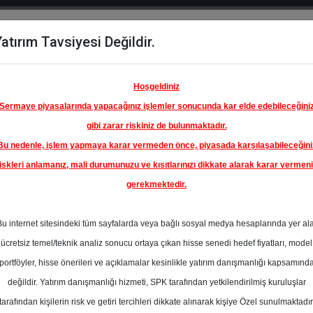
atırım Tavsiyesi Değildir.
del
Hisse
Öne
Raporlar
Partnerlerimi
y
Karşılaştır
Çıkanlar
Hoşgeldiniz
Sermaye piyasalarında yapacağınız işlemler sonucunda kar elde edebileceğini
gibi zarar riskiniz de bulunmaktadır.
Bu nedenle, işlem yapmaya karar vermeden önce, piyasada karşılaşabileceğini
iskleri anlamanız, mali durumunuzu ve kısıtlarınızı dikkate alarak karar vermen
gerekmektedir.
Bu internet sitesindeki tüm sayfalarda veya bağlı sosyal medya hesaplarında yer al
ücretsiz temel/teknik analiz sonucu ortaya çıkan hisse senedi hedef fiyatları, model
portföyler, hisse önerileri ve açıklamalar kesinlikle yatırım danışmanlığı kapsamınd
değildir. Yatırım danışmanlığı hizmeti, SPK tarafından yetkilendirilmiş kuruluşlar
aporlar
KuveytTürk Yatırım
Rapor Detay
tarafından kişilerin risk ve getiri tercihleri dikkate alınarak kişiye Özel sunulmaktadır