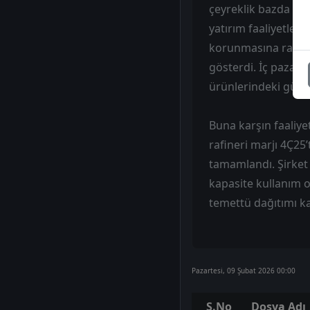
çeyreklik bazda geri
yatırım faaliyetleri
korunmasına rağmen 
gösterdi. İç pazar 
ürünlerindeki güçlü 
Buna karşın faaliye
rafineri marjı 4Ç25’
tamamlandı. Şirket 
kapasite kullanım o
temettü dağıtımı kar
Pazartesi, 09 Şubat 2026 00:00
S.No
Dosya Adı