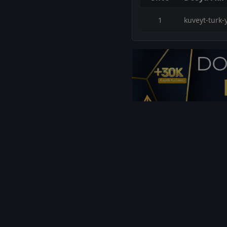
1
kuveyt-turk-
1