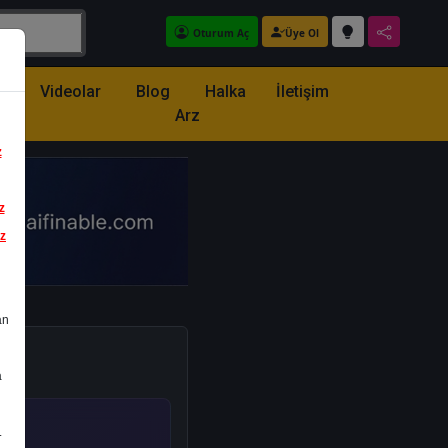
Oturum Aç
Üye Ol
z
Videolar
Blog
Halka
İletişim
Arz
z
z
iz
an
a
.