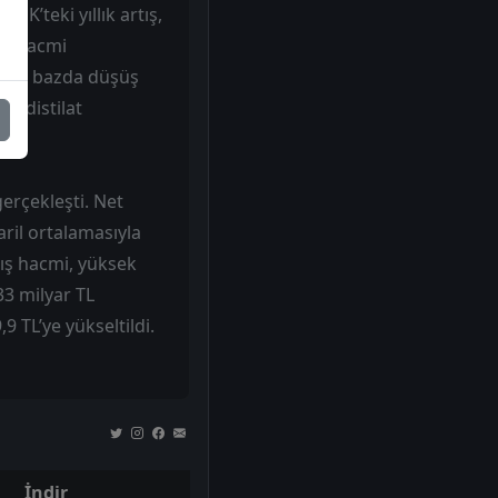
ÖK’teki yıllık artış,
tış hacmi
ıllık bazda düşüş
a distilat
gerçekleşti. Net
aril ortalamasıyla
tış hacmi, yüksek
33 milyar TL
9 TL’ye yükseltildi.
İndir