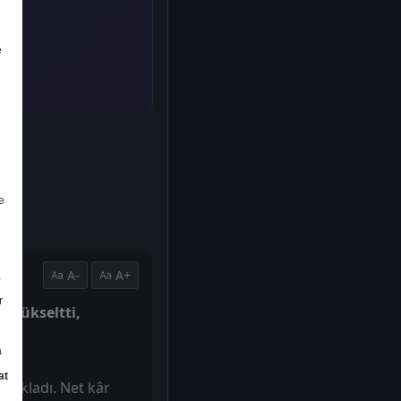
e
e
A-
A+
a
r
e yükseltti,
a
at
açıkladı. Net kâr