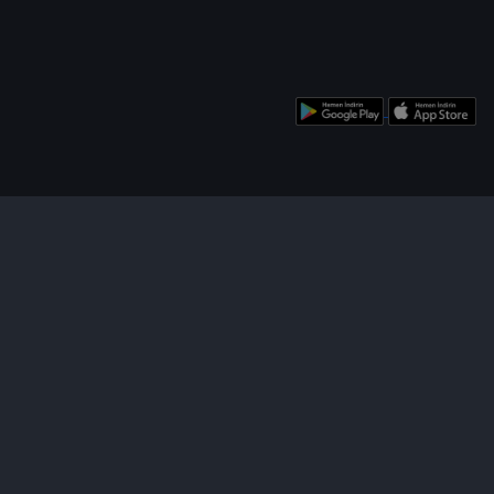
enü
Bizi Takip Edin!