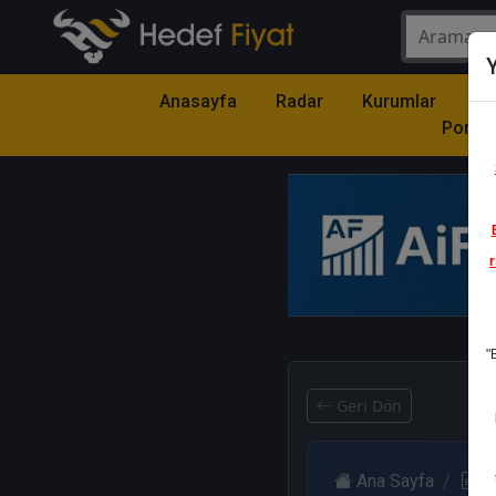
Y
Anasayfa
Radar
Kurumlar
Mo
Portfö
r
1
"
Geri Dön
Ana Sayfa
R