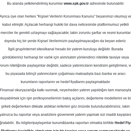
Bu alanda yetkilendirilmiş kurumlar
www.spk.gov.tr
adresinde bulunabilir.
def Fiyat (Kuveyt Türk)
Ayrıca üye olan herkes "Kişisel Verilerin Korunması Kanunu" beyanımızı okumuş v
ım
09 Şubat 2026
kabul etmiştir. Açılacak herhangi hukiki bir dava neticesinde platformumuz yetkili
merciler ile gerekli uzlaşmayı sağlayacaktır, lakin zorunlu şartlar ve resmi kurumlar
dışında hiç bir yerde Kişisel Verilerinizin paylaşılmayacağını da beyan ederiz.
İlgili grup/internet sitesi/kanal hesabı bir yatırım kuruluşu değildir. Burada
gördükleriniz herhangi bir varlık için alım/satım yönlendirici nitelikte tavsiye veya
yorum niteliğinde paylaşımlar değildir, sadece yatırımcıların kendisini geliştirmesi, v
bu piyasada bilinçli yatırımcıların çoğalması maksadıyla bazı banka ve aracı
kurumların raporlarını ve hedef fiyatlarını paylaşmaktadır.
Finansal okuryazarlığa katkı sunmak, neye/neden yatırım yapıldığını tam manasıyl
okuyabilmek için işin profesyonellerinin bakış açılarını, değerleme modellerini ve bi
, TUPRS-Tüpraş için hedef fiyatını 261,2 TL'den 289,9 TL'y
şirketi değerlerken dikkate aldıkları kriterleri göz önünde bulundurabilirsiniz, lakin
larak korudu
yalnızca bu raporlar veya analizlere güvenerek yatırım yapmak sizi maddi kayıplar
ğratabilir.. Bu bilgiler/paylaşımlar kurum&banka raporları olmakla birlikte
Hedef Fiy
asa ve kurum beklentilerinin üzerinde 6,75 milyar TL net kâr 