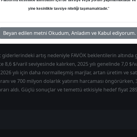
Platformu kesinlikle alım/satım için bir tavsiye veya yorum yapmamaktadır ve
lerken yıllık bazda güçlü artış gösterdi; bu performansta FAV
yine kesinlikle tavsiye niteliği taşımamaktadır.
"
nden gelen pozitif katkı ve finansman gelirleri etkili oldu. Sa
hasılat beklentilerin altında kaldı ve hem çeyreklik hem y
satışları toplam hacmi taşımaya devam ederken, benzin ve ort
Beyan edilen metni Okudum, Anladım ve Kabul ediyorum.
marjlar kârlılığı destekledi.
t giderlerindeki artış nedeniyle FAVÖK beklentilerin altında 
te 8,6 $/varil seviyesinde kalırken, 2025 yılı genelinde 7,0 $/v
2026 yılı için daha normalleşmiş marjlar, artan üretim ve sa
ranı ve 700 milyon dolarlık yatırım harcaması öngörürken, 
arı aldı. Güçlü sonuçlar ve temettü etkisiyle hedef fiyat 289,