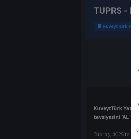
TUPRS - He
KuveytTürk Yatır
KuveytTürk Yatırım
tavsiyesini 'AL' o
u
Tüpraş, 4Ç25’te piy