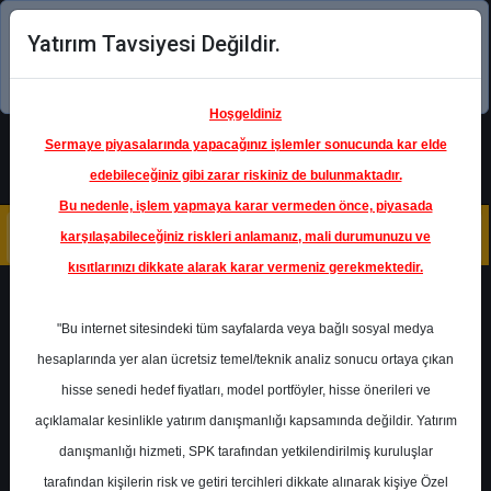
Yatırım Tavsiyesi Değildir.
Şimdi uygulamayı indirin!
Hoşgeldiniz
Sermaye piyasalarında yapacağınız işlemler sonucunda kar elde
edebileceğiniz gibi zarar riskiniz de bulunmaktadır.
Bu nedenle, işlem yapmaya karar vermeden önce, piyasada
karşılaşabileceğiniz riskleri anlamanız, mali durumunuzu ve
kısıtlarınızı dikkate alarak karar vermeniz gerekmektedir.
Geri Dön
"Bu internet sitesindeki tüm sayfalarda veya bağlı sosyal medya
hesaplarında yer alan ücretsiz temel/teknik analiz sonucu ortaya çıkan
Ana Sayfa
Raporlar
hisse senedi hedef fiyatları, model portföyler, hisse önerileri ve
Marbaş Menkul Değerler
açıklamalar kesinlikle yatırım danışmanlığı kapsamında değildir. Yatırım
Rapor Detay
danışmanlığı hizmeti, SPK tarafından yetkilendirilmiş kuruluşlar
TURSG - Hedef Fiyat
tarafından kişilerin risk ve getiri tercihleri dikkate alınarak kişiye Özel