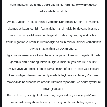
sunulmaktadır. Bu alanda yetkilendirilmiş kurumlar
www.spk.gov.tr
Marbaş Menkul Değerler
adresinde bulunabilir.
20 Ekim 2025
Ayrıca üye olan herkes "Kişisel Verilerin Korunması Kanunu" beyanımızı
okumuş ve kabul etmiştir. Açılacak herhangi hukiki bir dava neticesinde
platformumuz yetkili merciler ile gerekli uzlaşmayı sağlayacaktır, lakin
zorunlu şartlar ve resmi kurumlar dışında hiç bir yerde Kişisel Verilerinizin
paylaşılmayacağını da beyan ederiz.
İlgili grup/internet sitesi/kanal hesabı bir yatırım kuruluşu değildir. Burada
gördükleriniz herhangi bir varlık için alım/satım yönlendirici nitelikte
tavsiye veya yorum niteliğinde paylaşımlar değildir, sadece yatırımcıların
A-
A+
kendisini geliştirmesi, ve bu piyasada bilinçli yatırımcıların çoğalması
Marbaş Menkul, TURSG-Türkiye Sigorta için
maksadıyla bazı banka ve aracı kurumların raporlarını ve hedef fiyatlarını
hedef fiyatını 15.93 TL, tavsiyesini "al" olarak
paylaşmaktadır.
korudu
Finansal okuryazarlığa katkı sunmak, neye/neden yatırım yapıldığını tam
manasıyla okuyabilmek için işin profesyonellerinin bakış açılarını,