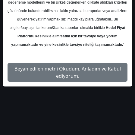
değerleme modellerini ve bir şirketi değerlerken dikkate aldıkları kriterleri
Pazartesi, 20 Ekim 2025 00:00
göz önünde bulundurabilirsiniz, lakin yalnızca bu raporlar veya analizlere
güvenerek yatırım yapmak sizi maddi kayıplara uğratabilir.. Bu
S.No
Dosya Adı
İndir
bilgiler/paylaşımlar kurum&banka raporları olmakla birlikte
Hedef Fiyat
marbas-menkul-tursg-
İlgili
Platformu kesinlikle alım/satım için bir tavsiye veya yorum
1
hedef-fiyat-44933
Dosyayı İndir
yapmamaktadır ve yine kesinlikle tavsiye niteliği taşımamaktadır.
"
Beyan edilen metni Okudum, Anladım ve Kabul
ediyorum.
1