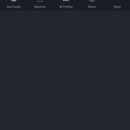
Ana Sayfa
Raporlar
M.Portföy
Radar
Diğer
İletişim
Bilgi ve Reklam için bizimle iletişime geçin!
iletisim@hedeffiyat.com.tr