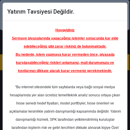
Yatırım Tavsiyesi Değildir.
Şimdi uygulamayı indirin!
Hoşgeldiniz
Sermaye piyasalarında yapacağınız işlemler sonucunda kar elde
edebileceğiniz gibi zarar riskiniz de bulunmaktadır.
Bu nedenle, işlem yapmaya karar vermeden önce, piyasada
karşılaşabileceğiniz riskleri anlamanız, mali durumunuzu ve
kısıtlarınızı dikkate alarak karar vermeniz gerekmektedir.
Geri Dön
"Bu internet sitesindeki tüm sayfalarda veya bağlı sosyal medya
hesaplarında yer alan ücretsiz temel/teknik analiz sonucu ortaya çıkan
Ana Sayfa
Raporlar
hisse senedi hedef fiyatları, model portföyler, hisse önerileri ve
Yapı Kredi Yatırım
Rapor Detay
açıklamalar kesinlikle yatırım danışmanlığı kapsamında değildir. Yatırım
danışmanlığı hizmeti, SPK tarafından yetkilendirilmiş kuruluşlar
UNLU - Hedef Fiyat
tarafından kişilerin risk ve getiri tercihleri dikkate alınarak kişiye Özel