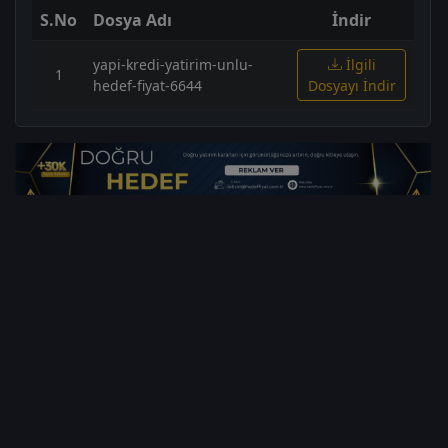
S.No
Dosya Adı
İndir
yapi-kredi-yatirim-unlu-
İlgili
1
hedef-fiyat-6644
Dosyayı İndir
1