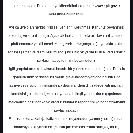
sunulmaktadır. Bu alanda yetkilendirilmiş kurumlar
www.spk.gov.tr
Yapı Kredi Yatırım
10 Mart 2026
adresinde bulunabilir.
Ayrıca üye olan herkes "Kişisel Verilerin Korunması Kanunu" beyanımızı
okumuş ve kabul etmiştir. Açılacak herhangi hukiki bir dava neticesinde
platformumuz yetkili merciler ile gerekli uzlaşmayı sağlayacaktır, lakin
zorunlu şartlar ve resmi kurumlar dışında hiç bir yerde Kişisel Verilerinizin
paylaşılmayacağını da beyan ederiz.
İlgili grup/internet sitesi/kanal hesabı bir yatırım kuruluşu değildir. Burada
A-
A+
gördükleriniz herhangi bir varlık için alım/satım yönlendirici nitelikte
Yapı Kredi Yatırım UNLU için hedef
tavsiye veya yorum niteliğinde paylaşımlar değildir, sadece yatırımcıların
fiyatını 18.5 TL olarak korudu, tavsiyesini
kendisini geliştirmesi, ve bu piyasada bilinçli yatırımcıların çoğalması
TUT olarak korudu.
maksadıyla bazı banka ve aracı kurumların raporlarını ve hedef fiyatlarını
paylaşmaktadır.
Ünlü Yatırım Holding 4Ç25 döneminde 1
Finansal okuryazarlığa katkı sunmak, neye/neden yatırım yapıldığını tam
milyon TL net kâr açıklamıştır. 4Ç24
manasıyla okuyabilmek için işin profesyonellerinin bakış açılarını,