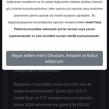
döneminde 144 milyon TL net kâr elde
değerleme modellerini ve bir şirketi değerlerken dikkate aldıkları kriterleri
edilmişti. Beklenti 3 milyon TL net kâr
göz önünde bulundurabilirsiniz, lakin yalnızca bu raporlar veya analizlere
yönündeydi. 2025 yılının tamamında ise
güvenerek yatırım yapmak sizi maddi kayıplara uğratabilir.. Bu
şirket 206 milyon TL net zarar açıklamıştır.
bilgiler/paylaşımlar kurum&banka raporları olmakla birlikte
Hedef Fiyat
2024 yılında 154 milyon TL net kâr elde
Platformu kesinlikle alım/satım için bir tavsiye veya yorum
edilmişti. Operasyonel kârlılığın
yapmamaktadır ve yine kesinlikle tavsiye niteliği taşımamaktadır.
"
beklentilerin sınırlı üzerinde gerçekleşmesi
nedeniyle net kâr beklentinin hafif üzerinde
Beyan edilen metni Okudum, Anladım ve Kabul
oluşmuştur. 4Ç25 döneminde net gelirler
ediyorum.
reel olarak yıllık %1 artarken faaliyet kârı
yataya yakın seyretmiştir.
Açıklanan finansallar hisse için nötr olarak
değerlendirilmektedir. Şirket için 18,5 TL
hedef fiyat ve TUT tavsiyesi korunmaktadır.
Hisse 2026 tahminlerine göre 0,9x PD/DD