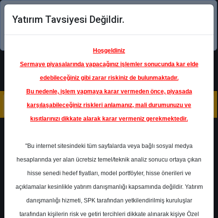
Yatırım Tavsiyesi Değildir.
Şimdi uygulamayı indirin!
Hoşgeldiniz
Sermaye piyasalarında yapacağınız işlemler sonucunda kar elde
edebileceğiniz gibi zarar riskiniz de bulunmaktadır.
Bu nedenle, işlem yapmaya karar vermeden önce, piyasada
karşılaşabileceğiniz riskleri anlamanız, mali durumunuzu ve
kısıtlarınızı dikkate alarak karar vermeniz gerekmektedir.
Geri Dön
"Bu internet sitesindeki tüm sayfalarda veya bağlı sosyal medya
hesaplarında yer alan ücretsiz temel/teknik analiz sonucu ortaya çıkan
Ana Sayfa
Raporlar
hisse senedi hedef fiyatları, model portföyler, hisse önerileri ve
Yapı Kredi Yatırım
Rapor Detay
açıklamalar kesinlikle yatırım danışmanlığı kapsamında değildir. Yatırım
danışmanlığı hizmeti, SPK tarafından yetkilendirilmiş kuruluşlar
UNLU - Hedef Fiyat
tarafından kişilerin risk ve getiri tercihleri dikkate alınarak kişiye Özel