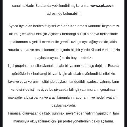
sunulmaktadır. Bu alanda yetkilendirilmiş kurumlar
www.spk.gov.tr
Yapı Kredi Yatırım
11 Kasım 2024
adresinde bulunabilir.
Ayrıca üye olan herkes "Kişisel Verilerin Korunması Kanunu" beyanımızı
okumuş ve kabul etmiştir. Açılacak herhangi hukiki bir dava neticesinde
platformumuz yetkili merciler ile gerekli uzlaşmayı sağlayacaktır, lakin
zorunlu şartlar ve resmi kurumlar dışında hiç bir yerde Kişisel Verilerinizin
paylaşılmayacağını da beyan ederiz.
İlgili grup/internet sitesi/kanal hesabı bir yatırım kuruluşu değildir. Burada
A-
A+
gördükleriniz herhangi bir varlık için alım/satım yönlendirici nitelikte
Yapı Kredi Yatırım Ünlü Yatırım Holding için
tavsiye veya yorum niteliğinde paylaşımlar değildir, sadece yatırımcıların
hedef fiyatını 23,0 TL, tavsiyesini 'TUT'
kendisini geliştirmesi, ve bu piyasada bilinçli yatırımcıların çoğalması
olarak korudu.
maksadıyla bazı banka ve aracı kurumların raporlarını ve hedef fiyatlarını
paylaşmaktadır.
Finansal okuryazarlığa katkı sunmak, neye/neden yatırım yapıldığını tam
Pazartesi, 11 Kasım 2024 00:00
manasıyla okuyabilmek için işin profesyonellerinin bakış açılarını,