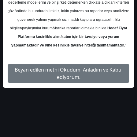
değerleme modellerini ve bir şirketi değerlerken dikkate aldıkları kriterleri
S.No
Dosya Adı
İndir
göz önünde bulundurabilirsiniz, lakin yalnızca bu raporlar veya analizlere
İlgili
güvenerek yatırım yapmak sizi maddi kayıplara uğratabilir.. Bu
yapi-kredi-unlu-hedef-fiyat-
1
Dosyayı
bilgiler/paylaşımlar kurum&banka raporları olmakla birlikte
Hedef Fiyat
raporu-550494
İndir
Platformu kesinlikle alım/satım için bir tavsiye veya yorum
yapmamaktadır ve yine kesinlikle tavsiye niteliği taşımamaktadır.
"
Beyan edilen metni Okudum, Anladım ve Kabul
1
ediyorum.