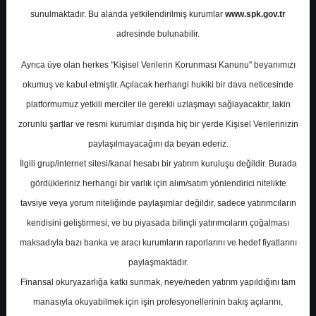
sunulmaktadır. Bu alanda yetkilendirilmiş kurumlar
www.spk.gov.tr
Deniz Yatırım
11 Kasım 2024
adresinde bulunabilir.
Ayrıca üye olan herkes "Kişisel Verilerin Korunması Kanunu" beyanımızı
okumuş ve kabul etmiştir. Açılacak herhangi hukiki bir dava neticesinde
platformumuz yetkili merciler ile gerekli uzlaşmayı sağlayacaktır, lakin
zorunlu şartlar ve resmi kurumlar dışında hiç bir yerde Kişisel Verilerinizin
paylaşılmayacağını da beyan ederiz.
İlgili grup/internet sitesi/kanal hesabı bir yatırım kuruluşu değildir. Burada
A-
A+
gördükleriniz herhangi bir varlık için alım/satım yönlendirici nitelikte
Deniz Yatırım Vestel Elektronik için hedef
tavsiye veya yorum niteliğinde paylaşımlar değildir, sadece yatırımcıların
fiyatını 90,0 TL'den 80,0 TL'ye düşürdü,
kendisini geliştirmesi, ve bu piyasada bilinçli yatırımcıların çoğalması
tavsiyesini 'TUT' olarak korudu.
maksadıyla bazı banka ve aracı kurumların raporlarını ve hedef fiyatlarını
paylaşmaktadır.
Finansal okuryazarlığa katkı sunmak, neye/neden yatırım yapıldığını tam
Pazartesi, 11 Kasım 2024 00:00
manasıyla okuyabilmek için işin profesyonellerinin bakış açılarını,