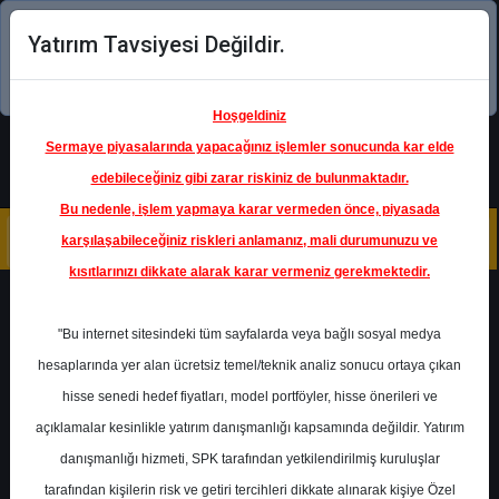
Yatırım Tavsiyesi Değildir.
Şimdi uygulamayı indirin!
Hoşgeldiniz
Sermaye piyasalarında yapacağınız işlemler sonucunda kar elde
edebileceğiniz gibi zarar riskiniz de bulunmaktadır.
Bu nedenle, işlem yapmaya karar vermeden önce, piyasada
karşılaşabileceğiniz riskleri anlamanız, mali durumunuzu ve
kısıtlarınızı dikkate alarak karar vermeniz gerekmektedir.
Geri Dön
"Bu internet sitesindeki tüm sayfalarda veya bağlı sosyal medya
hesaplarında yer alan ücretsiz temel/teknik analiz sonucu ortaya çıkan
Ana Sayfa
Raporlar
Deniz Yatırım
hisse senedi hedef fiyatları, model portföyler, hisse önerileri ve
Rapor Detay
açıklamalar kesinlikle yatırım danışmanlığı kapsamında değildir. Yatırım
danışmanlığı hizmeti, SPK tarafından yetkilendirilmiş kuruluşlar
VESTL - Hedef Fiyat
tarafından kişilerin risk ve getiri tercihleri dikkate alınarak kişiye Özel