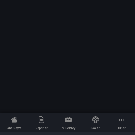
Ana Sayfa
Raporlar
M.Portföy
Radar
Diğer