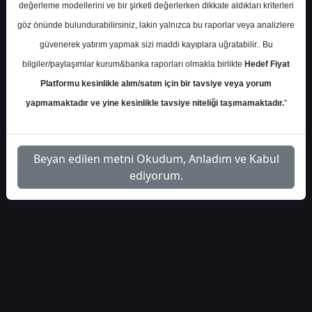
değerleme modellerini ve bir şirketi değerlerken dikkate aldıkları kriterleri
S.No
Dosya Adı
İndir
göz önünde bulundurabilirsiniz, lakin yalnızca bu raporlar veya analizlere
deniz-yatirim-vestl-hedef-
İlgili
güvenerek yatırım yapmak sizi maddi kayıplara uğratabilir.. Bu
1
fiyat-5540493
Dosyayı İndir
bilgiler/paylaşımlar kurum&banka raporları olmakla birlikte
Hedef Fiyat
Platformu kesinlikle alım/satım için bir tavsiye veya yorum
yapmamaktadır ve yine kesinlikle tavsiye niteliği taşımamaktadır.
"
1
Beyan edilen metni Okudum, Anladım ve Kabul
ediyorum.