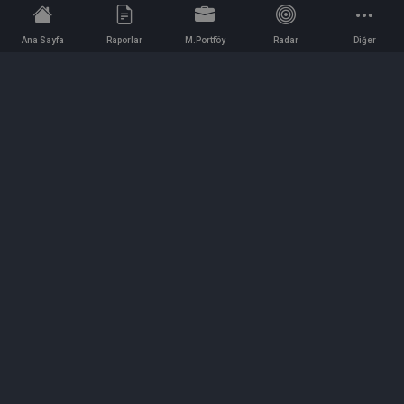
Ana Sayfa
Raporlar
M.Portföy
Radar
Diğer
İletişim
Bilgi ve Reklam için bizimle iletişime geçin!