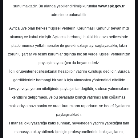
sunulmaktadır. Bu alanda yetkilendirilmiş kurumlar
www.spk.gov.tr
İş Yatırım Menkul Değerler
adresinde bulunabilir.
20 Ağustos 2025
Ayrıca üye olan herkes "Kişisel Verilerin Korunması Kanunu" beyanımızı
okumuş ve kabul etmiştir. Açılacak herhangi hukiki bir dava neticesinde
platformumuz yetkili merciler ile gerekli uzlaşmayı sağlayacaktır, lakin
zorunlu şartlar ve resmi kurumlar dışında hiç bir yerde Kişisel Verilerinizin
paylaşılmayacağını da beyan ederiz.
İlgili grup/internet sitesi/kanal hesabı bir yatırım kuruluşu değildir. Burada
gördükleriniz herhangi bir varlık için alım/satım yönlendirici nitelikte
tavsiye veya yorum niteliğinde paylaşımlar değildir, sadece yatırımcıların
A-
A+
kendisini geliştirmesi, ve bu piyasada bilinçli yatırımcıların çoğalması
İş Yatırım, VESTL-Vestel Elektronik için
maksadıyla bazı banka ve aracı kurumların raporlarını ve hedef fiyatlarını
hedef fiyatını 56,72 TL'den 44 TL'ye düşürdü,
paylaşmaktadır.
tavsiyesini "tut" olarak korudu
Finansal okuryazarlığa katkı sunmak, neye/neden yatırım yapıldığını tam
manasıyla okuyabilmek için işin profesyonellerinin bakış açılarını,