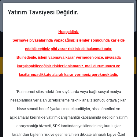
Yatırım Tavsiyesi Değildir.
Şimdi uygulamayı indirin!
Hoşgeldiniz
Sermaye piyasalarında yapacağınız işlemler sonucunda kar elde
edebileceğiniz gibi zarar riskiniz de bulunmaktadır.
Bu nedenle, işlem yapmaya karar vermeden önce, piyasada
karşılaşabileceğiniz riskleri anlamanız, mali durumunuzu ve
kısıtlarınızı dikkate alarak karar vermeniz gerekmektedir.
Geri Dön
"Bu internet sitesindeki tüm sayfalarda veya bağlı sosyal medya
hesaplarında yer alan ücretsiz temel/teknik analiz sonucu ortaya çıkan
Ana Sayfa
Raporlar
hisse senedi hedef fiyatları, model portföyler, hisse önerileri ve
İş Yatırım Menkul Değerler
açıklamalar kesinlikle yatırım danışmanlığı kapsamında değildir. Yatırım
Rapor Detay
danışmanlığı hizmeti, SPK tarafından yetkilendirilmiş kuruluşlar
VESTL - Hedef Fiyat
tarafından kişilerin risk ve getiri tercihleri dikkate alınarak kişiye Özel