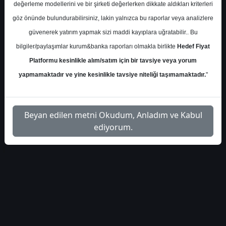
değerleme modellerini ve bir şirketi değerlerken dikkate aldıkları kriterleri
Çarşamba, 20 Ağustos 2025 00:00
göz önünde bulundurabilirsiniz, lakin yalnızca bu raporlar veya analizlere
güvenerek yatırım yapmak sizi maddi kayıplara uğratabilir.. Bu
S.No
Dosya Adı
İndir
bilgiler/paylaşımlar kurum&banka raporları olmakla birlikte
Hedef Fiyat
İlgili
Platformu kesinlikle alım/satım için bir tavsiye veya yorum
is-yatirim-vestel-elektronik-
1
Dosyayı
hedef-fiyat-4409
yapmamaktadır ve yine kesinlikle tavsiye niteliği taşımamaktadır.
"
İndir
Beyan edilen metni Okudum, Anladım ve Kabul
ediyorum.
1