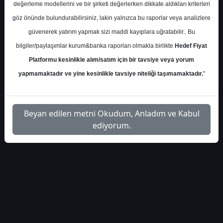
fikirleri-24923
Dosyayı İndir
değerleme modellerini ve bir şirketi değerlerken dikkate aldıkları kriterleri
göz önünde bulundurabilirsiniz, lakin yalnızca bu raporlar veya analizlere
güvenerek yatırım yapmak sizi maddi kayıplara uğratabilir.. Bu
bilgiler/paylaşımlar kurum&banka raporları olmakla birlikte
Hedef Fiyat
Platformu kesinlikle alım/satım için bir tavsiye veya yorum
1
yapmamaktadır ve yine kesinlikle tavsiye niteliği taşımamaktadır.
"
Beyan edilen metni Okudum, Anladım ve Kabul
ediyorum.