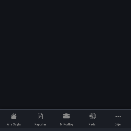
Ana Sayfa
Raporlar
M.Portföy
Radar
Diğer