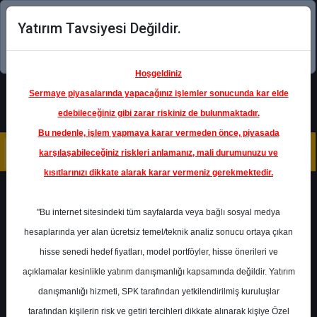
Yatırım Tavsiyesi Değildir.
Şimdi uygulamayı indirin!
Hoşgeldiniz
Sermaye piyasalarında yapacağınız işlemler sonucunda kar elde
edebileceğiniz gibi zarar riskiniz de bulunmaktadır.
Bu nedenle, işlem yapmaya karar vermeden önce, piyasada
karşılaşabileceğiniz riskleri anlamanız, mali durumunuzu ve
kısıtlarınızı dikkate alarak karar vermeniz gerekmektedir.
Geri Dön
"Bu internet sitesindeki tüm sayfalarda veya bağlı sosyal medya
hesaplarında yer alan ücretsiz temel/teknik analiz sonucu ortaya çıkan
Ana Sayfa
Raporlar
Garanti BBVA
hisse senedi hedef fiyatları, model portföyler, hisse önerileri ve
Rapor Detay
açıklamalar kesinlikle yatırım danışmanlığı kapsamında değildir. Yatırım
danışmanlığı hizmeti, SPK tarafından yetkilendirilmiş kuruluşlar
Yatırım Fikirleri
tarafından kişilerin risk ve getiri tercihleri dikkate alınarak kişiye Özel