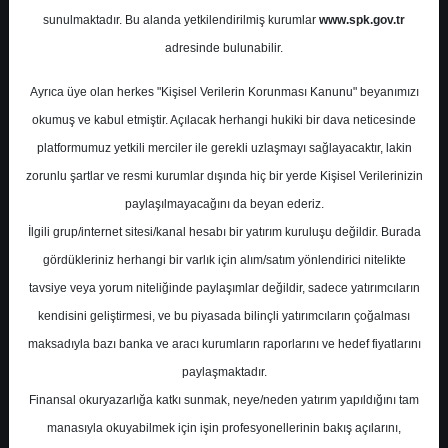
sunulmaktadır. Bu alanda yetkilendirilmiş kurumlar
www.spk.gov.tr
Garanti BBVA
27 Haziran 2025
adresinde bulunabilir.
Ayrıca üye olan herkes "Kişisel Verilerin Korunması Kanunu" beyanımızı
okumuş ve kabul etmiştir. Açılacak herhangi hukiki bir dava neticesinde
platformumuz yetkili merciler ile gerekli uzlaşmayı sağlayacaktır, lakin
zorunlu şartlar ve resmi kurumlar dışında hiç bir yerde Kişisel Verilerinizin
paylaşılmayacağını da beyan ederiz.
İlgili grup/internet sitesi/kanal hesabı bir yatırım kuruluşu değildir. Burada
A-
A+
gördükleriniz herhangi bir varlık için alım/satım yönlendirici nitelikte
tavsiye veya yorum niteliğinde paylaşımlar değildir, sadece yatırımcıların
kendisini geliştirmesi, ve bu piyasada bilinçli yatırımcıların çoğalması
Cuma, 27 Haziran 2025 00:00
maksadıyla bazı banka ve aracı kurumların raporlarını ve hedef fiyatlarını
paylaşmaktadır.
S.No
Dosya Adı
İndir
Finansal okuryazarlığa katkı sunmak, neye/neden yatırım yapıldığını tam
garanti-bbva-yatirim-
İlgili
manasıyla okuyabilmek için işin profesyonellerinin bakış açılarını,
1