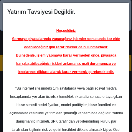
Yatırım Tavsiyesi Değildir.
Şimdi uygulamayı indirin!
Hoşgeldiniz
Sermaye piyasalarında yapacağınız işlemler sonucunda kar elde
edebileceğiniz gibi zarar riskiniz de bulunmaktadır.
Bu nedenle, işlem yapmaya karar vermeden önce, piyasada
karşılaşabileceğiniz riskleri anlamanız, mali durumunuzu ve
kısıtlarınızı dikkate alarak karar vermeniz gerekmektedir.
Geri Dön
"Bu internet sitesindeki tüm sayfalarda veya bağlı sosyal medya
hesaplarında yer alan ücretsiz temel/teknik analiz sonucu ortaya çıkan
Ana Sayfa
Raporlar
hisse senedi hedef fiyatları, model portföyler, hisse önerileri ve
Pusula Yatırım
Rapor Detay
açıklamalar kesinlikle yatırım danışmanlığı kapsamında değildir. Yatırım
danışmanlığı hizmeti, SPK tarafından yetkilendirilmiş kuruluşlar
YEOTK - 4. Çeyrek
tarafından kişilerin risk ve getiri tercihleri dikkate alınarak kişiye Özel