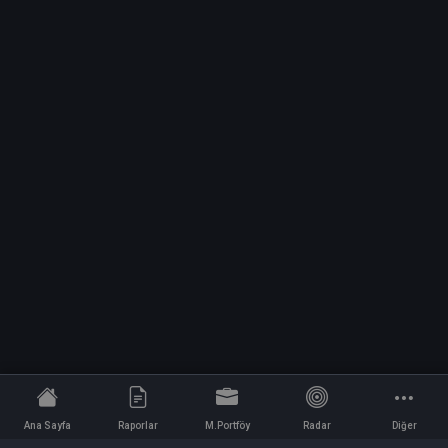
Ana Sayfa
Raporlar
M.Portföy
Radar
Diğer