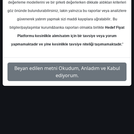
S.No
Dosya Adı
İndir
değerleme modellerini ve bir şirketi değerlerken dikkate aldıkları kriterleri
göz önünde bulundurabilirsiniz, lakin yalnızca bu raporlar veya analizlere
İlgili
pusula-yatirim-yeotk-4-ceyrek-
güvenerek yatırım yapmak sizi maddi kayıplara uğratabilir.. Bu
1
Dosyayı
degerlendirmesi-6644
İndir
bilgiler/paylaşımlar kurum&banka raporları olmakla birlikte
Hedef Fiyat
Platformu kesinlikle alım/satım için bir tavsiye veya yorum
yapmamaktadır ve yine kesinlikle tavsiye niteliği taşımamaktadır.
"
1
Beyan edilen metni Okudum, Anladım ve Kabul
ediyorum.