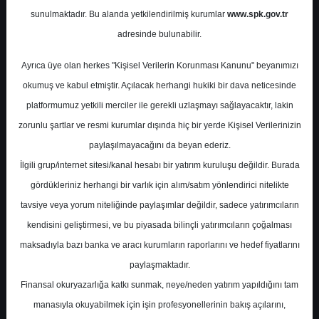
Değerlendirmesi
sunulmaktadır. Bu alanda yetkilendirilmiş kurumlar
www.spk.gov.tr
adresinde bulunabilir.
Pusula Yatırım
11 Mart 2026
Ayrıca üye olan herkes "Kişisel Verilerin Korunması Kanunu" beyanımızı
okumuş ve kabul etmiştir. Açılacak herhangi hukiki bir dava neticesinde
platformumuz yetkili merciler ile gerekli uzlaşmayı sağlayacaktır, lakin
zorunlu şartlar ve resmi kurumlar dışında hiç bir yerde Kişisel Verilerinizin
paylaşılmayacağını da beyan ederiz.
İlgili grup/internet sitesi/kanal hesabı bir yatırım kuruluşu değildir. Burada
gördükleriniz herhangi bir varlık için alım/satım yönlendirici nitelikte
A-
A+
tavsiye veya yorum niteliğinde paylaşımlar değildir, sadece yatırımcıların
kendisini geliştirmesi, ve bu piyasada bilinçli yatırımcıların çoğalması
YEOTK - 4. Çeyrek Değerlendirmesi
maksadıyla bazı banka ve aracı kurumların raporlarını ve hedef fiyatlarını
paylaşmaktadır.
Çarşamba, 11 Mart 2026 00:00
Finansal okuryazarlığa katkı sunmak, neye/neden yatırım yapıldığını tam
manasıyla okuyabilmek için işin profesyonellerinin bakış açılarını,