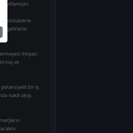
zayıflamıştır.
ükümlülüklerle
ı, gelirlerin
ermayesi ihtiyacı
tırmış ve
otansiyelli bir iş
a nakit akışı,
marjların
acaktır.