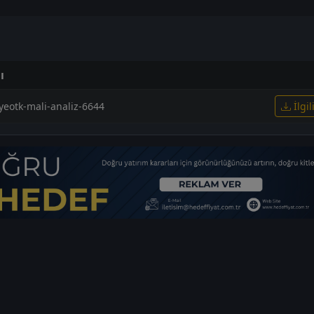
ı
-yeotk-mali-analiz-6644
İlgil