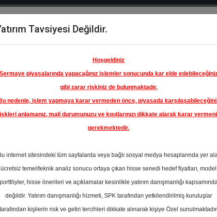
atırım Tavsiyesi Değildir.
del
Hisse
Öne
Raporlar
Partnerlerimi
y
Karşılaştır
Çıkanlar
Hoşgeldiniz
Sermaye piyasalarında yapacağınız işlemler sonucunda kar elde edebileceğini
gibi zarar riskiniz de bulunmaktadır.
Bu nedenle, işlem yapmaya karar vermeden önce, piyasada karşılaşabileceğini
iskleri anlamanız, mali durumunuzu ve kısıtlarınızı dikkate alarak karar vermen
gerekmektedir.
Bu internet sitesindeki tüm sayfalarda veya bağlı sosyal medya hesaplarında yer al
ücretsiz temel/teknik analiz sonucu ortaya çıkan hisse senedi hedef fiyatları, model
portföyler, hisse önerileri ve açıklamalar kesinlikle yatırım danışmanlığı kapsamınd
değildir. Yatırım danışmanlığı hizmeti, SPK tarafından yetkilendirilmiş kuruluşlar
aporlar
A1 Capital
Rapor Detay
tarafından kişilerin risk ve getiri tercihleri dikkate alınarak kişiye Özel sunulmaktadır