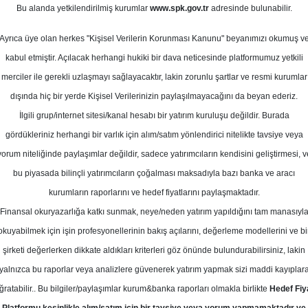
Bu alanda yetkilendirilmiş kurumlar
www.spk.gov.tr
adresinde bulunabilir.
Çeyrek Mali Analiz
Ayrıca üye olan herkes "Kişisel Verilerin Korunması Kanunu" beyanımızı okumuş v
23 Mart 2026
kabul etmiştir. Açılacak herhangi hukiki bir dava neticesinde platformumuz yetkili
merciler ile gerekli uzlaşmayı sağlayacaktır, lakin zorunlu şartlar ve resmi kurumlar
dışında hiç bir yerde Kişisel Verilerinizin paylaşılmayacağını da beyan ederiz.
İlgili grup/internet sitesi/kanal hesabı bir yatırım kuruluşu değildir. Burada
gördükleriniz herhangi bir varlık için alım/satım yönlendirici nitelikte tavsiye veya
yorum niteliğinde paylaşımlar değildir, sadece yatırımcıların kendisini geliştirmesi, v
bu piyasada bilinçli yatırımcıların çoğalması maksadıyla bazı banka ve aracı
kurumların raporlarını ve hedef fiyatlarını paylaşmaktadır.
Finansal okuryazarlığa katkı sunmak, neye/neden yatırım yapıldığını tam manasıyl
okuyabilmek için işin profesyonellerinin bakış açılarını, değerleme modellerini ve bi
Mali Analiz
şirketi değerlerken dikkate aldıkları kriterleri göz önünde bulundurabilirsiniz, lakin
yalnızca bu raporlar veya analizlere güvenerek yatırım yapmak sizi maddi kayıplar
latını güçlü şekilde artırarak büyümüş, ancak satış maliyetler
ğratabilir.. Bu bilgiler/paylaşımlar kurum&banka raporları olmakla birlikte
Hedef Fiy
ılık marjları belirgin şekilde gerilemiştir. Net kâr artmaya 