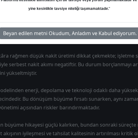
Platformu kesinlikle alım/satım için bir tavsiye veya yorum yapmamaktadır ve
m büyümesinden kaynaklanmış, operasyonel kârlılık kalitesi 
yine kesinlikle tavsiye niteliği taşımamaktadır.
"
arlıklar ciddi büyürken bu büyüme ağırlıklı olarak borç ve y
Özellikle müşteri sözleşmelerinden doğan varlıkların hızlı artış
Beyan edilen metni Okudum, Anladım ve Kabul ediyorum.
ancak nakde dönüşümün sınırlı olduğunu göstermektedir.
kâra rağmen düşük nakit üretimi dikkat çekmekte; işletme s
iyle serbest nakit akımı negatiftir. Bu durum borçlanmayı ar
ni yükseltmiştir.
modelinden enerji, depolama ve teknoloji odaklı daha yüksek p
ecindedir. Bu dönüşüm büyüme fırsatı sunarken, aynı zamand
yönetimi açısından riskler barındırmaktadır.
tin büyüme hikayesi güçlü kalırken, bundan sonraki süreçte 
akışının iyileşmesi ve tahsilat kalitesinin artırılması kritik ol