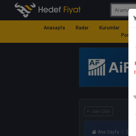
Y
Anasayfa
Radar
Kurumlar
Mo
Portfö
r
1
"
Geri Dön
Ana Sayfa
R