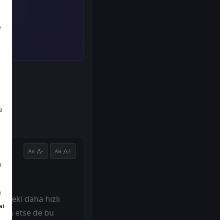
e
e
A-
A+
a
r
a
indeki daha hızlı
at
devam etse de bu