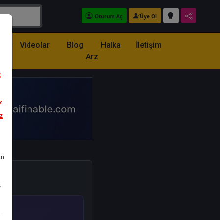
Oturum Aç
Üye Ol
z
Videolar
Blog
Halka
İletişim
Arz
z
z
iz
an
a
.