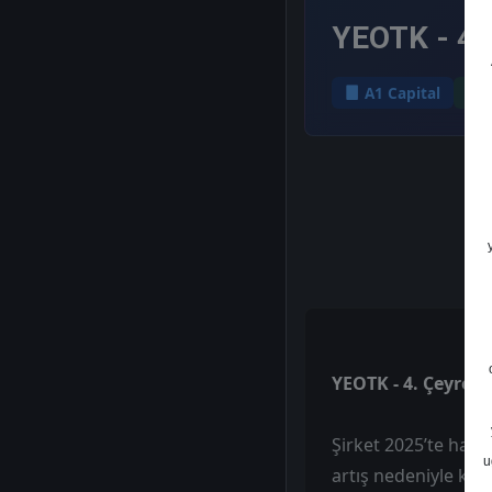
YEOTK - 4. 
A1 Capital
YEOTK - 4. Çeyrek 
Şirket 2025’te hası
u
artış nedeniyle kârl