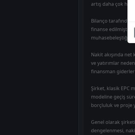
artış daha çok haci
Bilanço tarafında v
finanse edilmiştir. 
muhasebeleştiğini 
Nakit akışında net 
ve yatırımlar neden
finansman giderleri
Şirket, klasik EPC 
modeline geçiş sür
borçluluk ve proje 
Genel olarak şirke
dengelenmesi, nakit 