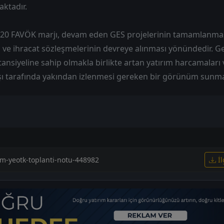
aktadır.
 %20 FAVÖK marjı, devam eden GES projelerinin tamamlanmas
ve ihracat sözleşmelerinin devreye alınması yönündedir. Gen
nsiyeline sahip olmakla birlikte artan yatırım harcamaları 
ışı tarafında yakından izlenmesi gereken bir görünüm sunma
im-yeotk-toplanti-notu-448982
İl