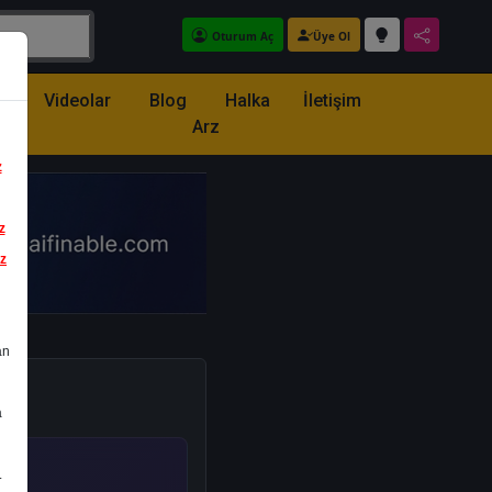
Oturum Aç
Üye Ol
z
Videolar
Blog
Halka
İletişim
Arz
z
z
iz
an
a
.