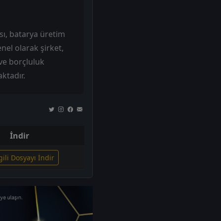
ı, batarya üretim
el olarak şirket,
ve borçluluk
ktadır.
İndir
gili Dosyayı İndir