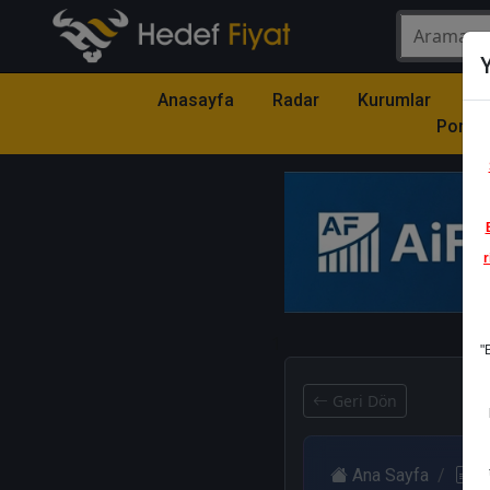
Y
Anasayfa
Radar
Kurumlar
Mo
Portfö
r
1
"
Geri Dön
Ana Sayfa
R