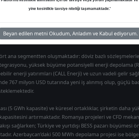
Platformu kesinlikle alım/satım için bir tavsiye veya yorum yapmamaktadır ve
yine kesinlikle tavsiye niteliği taşımamaktadır.
"
ralma, yüksek baz etkisi ve batarya yatırımı kaynaklı başla
naklanırken, 2026 için yaklaşık %20 seviyesinde sürdürülebi
Net borçluluk artmış olsa da borcun önemli kısmı operasyo
Beyan edilen metni Okudum, Anladım ve Kabul ediyorum.
 dört ana segmentten oluşmaktadır: döviz bazlı sözleşmelerl
tegrasyonu, yüksek büyüme potansiyelli enerji depolama (R
ebilir enerji yatırımları (CALL Enerji) ve uzun vadeli gelir s
e 767 milyon USD tutarında yeni iş alınmış olup, güçlü bac
teklemektedir.
ası (5 GWh kapasite) ve küresel ortaklıklar, şirketin daha yü
 kapasitesini artırmaktadır. Romanya projeleri ve CFD mekan
 akışı sağlarken; Türkiye ve yurtdışı BESS pazarı büyümesi ön
tadır. Azerbaycan’daki 500 MWh depolama projesi ise bölge