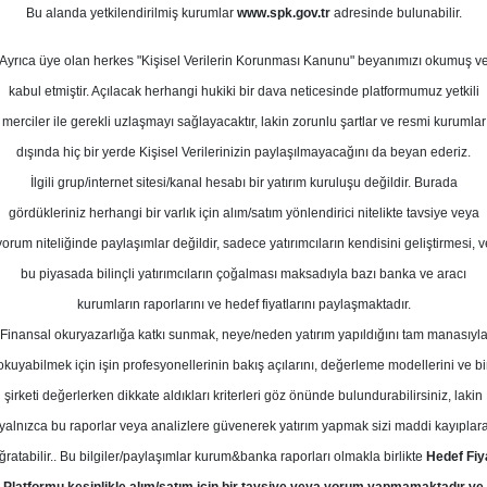
Bu alanda yetkilendirilmiş kurumlar
www.spk.gov.tr
adresinde bulunabilir.
plantı Notu
Ayrıca üye olan herkes "Kişisel Verilerin Korunması Kanunu" beyanımızı okumuş v
09 Nisan 2026
kabul etmiştir. Açılacak herhangi hukiki bir dava neticesinde platformumuz yetkili
merciler ile gerekli uzlaşmayı sağlayacaktır, lakin zorunlu şartlar ve resmi kurumlar
dışında hiç bir yerde Kişisel Verilerinizin paylaşılmayacağını da beyan ederiz.
İlgili grup/internet sitesi/kanal hesabı bir yatırım kuruluşu değildir. Burada
gördükleriniz herhangi bir varlık için alım/satım yönlendirici nitelikte tavsiye veya
yorum niteliğinde paylaşımlar değildir, sadece yatırımcıların kendisini geliştirmesi, v
bu piyasada bilinçli yatırımcıların çoğalması maksadıyla bazı banka ve aracı
kurumların raporlarını ve hedef fiyatlarını paylaşmaktadır.
Finansal okuryazarlığa katkı sunmak, neye/neden yatırım yapıldığını tam manasıyl
okuyabilmek için işin profesyonellerinin bakış açılarını, değerleme modellerini ve bi
yılında güçlü büyüme sergileyerek net satışlarını %68,5 artışl
şirketi değerlerken dikkate aldıkları kriterleri göz önünde bulundurabilirsiniz, lakin
 milyar TL’ye yükseltmiştir. Şirket, klasik sistem entegrasyo
yalnızca bu raporlar veya analizlere güvenerek yatırım yapmak sizi maddi kayıplar
ji platformuna dönüşüm sürecini sürdürmektedir; bu dönü
ğratabilir.. Bu bilgiler/paylaşımlar kurum&banka raporları olmakla birlikte
Hedef Fiy
oynamaktadır.