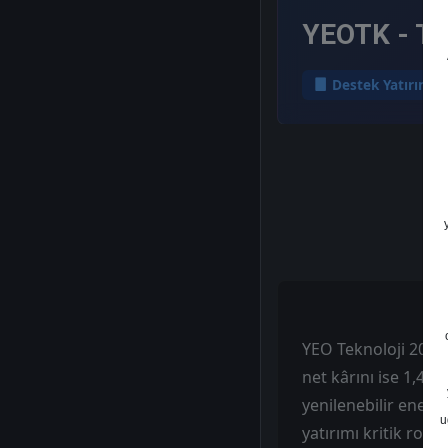
YEOTK - To
Destek Yatırım
YEO Teknoloji 2025 
net kârını ise 1,48
yenilenebilir ener
u
yatırımı kritik rol 