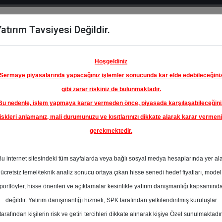
atırım Tavsiyesi Değildir.
del
Hisse
Öne
Raporlar
Partnerlerimi
y
Karşılaştır
Çıkanlar
Hoşgeldiniz
Sermaye piyasalarında yapacağınız işlemler sonucunda kar elde edebileceğini
gibi zarar riskiniz de bulunmaktadır.
Bu nedenle, işlem yapmaya karar vermeden önce, piyasada karşılaşabileceğini
iskleri anlamanız, mali durumunuzu ve kısıtlarınızı dikkate alarak karar vermen
gerekmektedir.
Bu internet sitesindeki tüm sayfalarda veya bağlı sosyal medya hesaplarında yer al
ücretsiz temel/teknik analiz sonucu ortaya çıkan hisse senedi hedef fiyatları, model
portföyler, hisse önerileri ve açıklamalar kesinlikle yatırım danışmanlığı kapsamınd
değildir. Yatırım danışmanlığı hizmeti, SPK tarafından yetkilendirilmiş kuruluşlar
aporlar
Destek Yatırım
Rapor Detay
tarafından kişilerin risk ve getiri tercihleri dikkate alınarak kişiye Özel sunulmaktadır