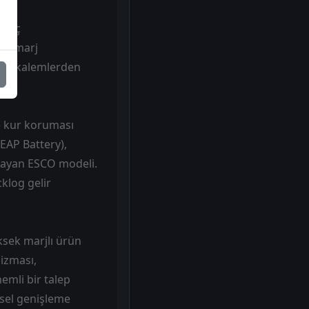
ngıç
lir marj
nel kalemlerden
e kur koruması
EAP Battery),
ağlayan ESCO modeli.
klog gelir
ksek marjlı ürün
izması,
emli bir talep
sel genişleme