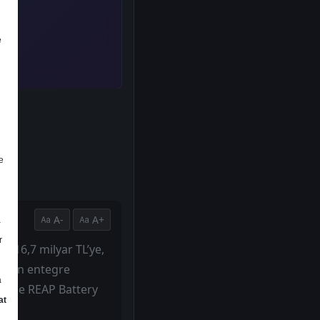
e
e
A-
A+
a
r
a 16,7 milyar TL’ye,
nundan entegre
a
şümde REAP Battery
at