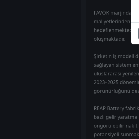
FAVÖK marjındaki da
maliyetlerinden kay
hedeflenmektedir. 
oluşmaktadır.
Şirketin iş modeli
sağlayan sistem en
uluslararası yenilen
2023–2025 dönemind
görünürlüğünü des
REAP Battery fabrik
bazlı gelir yaratma
öngörülebilir nakit
potansiyeli sunmak