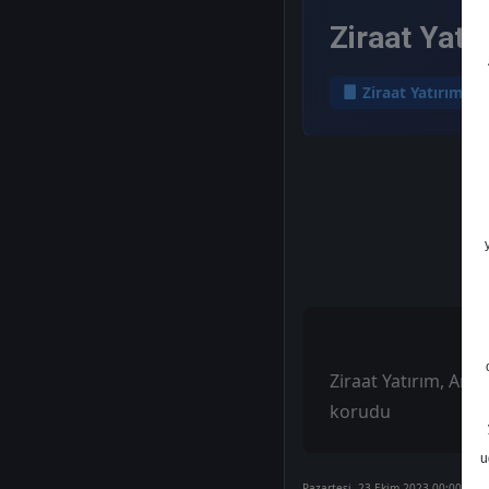
Ziraat Yatı
Ziraat Yatırım
Ziraat Yatırım, Arçel
korudu
u
Pazartesi, 23 Ekim 2023 00:00