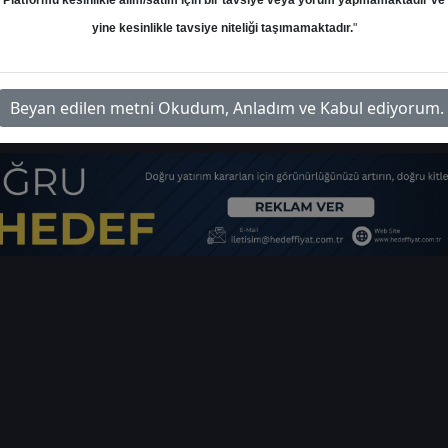
Platformu kesinlikle alım/satım için bir tavsiye veya yorum yapmamaktadır ve
yine kesinlikle tavsiye niteliği taşımamaktadır.
"
ı
lik-hedef-fiyat-23-10-2023
İlgi
Beyan edilen metni Okudum, Anladım ve Kabul ediyorum.