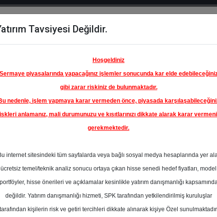
atırım Tavsiyesi Değildir.
del
Hisse
Öne
Raporlar
Partnerlerimi
y
Karşılaştır
Çıkanlar
Hoşgeldiniz
Sermaye piyasalarında yapacağınız işlemler sonucunda kar elde edebileceğini
gibi zarar riskiniz de bulunmaktadır.
Bu nedenle, işlem yapmaya karar vermeden önce, piyasada karşılaşabileceğini
iskleri anlamanız, mali durumunuzu ve kısıtlarınızı dikkate alarak karar vermen
gerekmektedir.
Bu internet sitesindeki tüm sayfalarda veya bağlı sosyal medya hesaplarında yer al
ücretsiz temel/teknik analiz sonucu ortaya çıkan hisse senedi hedef fiyatları, model
portföyler, hisse önerileri ve açıklamalar kesinlikle yatırım danışmanlığı kapsamınd
değildir. Yatırım danışmanlığı hizmeti, SPK tarafından yetkilendirilmiş kuruluşlar
aporlar
Ziraat Yatırım
Rapor Detay
tarafından kişilerin risk ve getiri tercihleri dikkate alınarak kişiye Özel sunulmaktadır