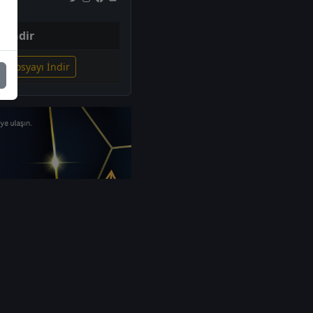
İndir
li Dosyayı İndir