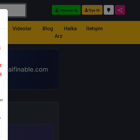
Oturum Aç
Üye Ol
z
Videolar
Blog
Halka
İletişim
Arz
z
z
iz
an
a
.