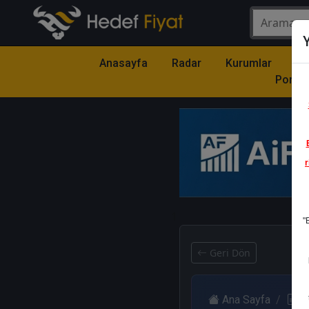
Y
Anasayfa
Radar
Kurumlar
Mo
Portfö
r
1
"
Geri Dön
Ana Sayfa
R