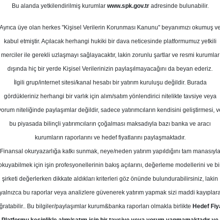
Bu alanda yetkilendirilmiş kurumlar
www.spk.gov.tr
adresinde bulunabilir.
rım - Arçelik Raporu 23.10.2023
Ayrıca üye olan herkes "Kişisel Verilerin Korunması Kanunu" beyanımızı okumuş v
23 Ekim 2023
kabul etmiştir. Açılacak herhangi hukiki bir dava neticesinde platformumuz yetkili
merciler ile gerekli uzlaşmayı sağlayacaktır, lakin zorunlu şartlar ve resmi kurumlar
dışında hiç bir yerde Kişisel Verilerinizin paylaşılmayacağını da beyan ederiz.
İlgili grup/internet sitesi/kanal hesabı bir yatırım kuruluşu değildir. Burada
gördükleriniz herhangi bir varlık için alım/satım yönlendirici nitelikte tavsiye veya
yorum niteliğinde paylaşımlar değildir, sadece yatırımcıların kendisini geliştirmesi, v
bu piyasada bilinçli yatırımcıların çoğalması maksadıyla bazı banka ve aracı
kurumların raporlarını ve hedef fiyatlarını paylaşmaktadır.
Finansal okuryazarlığa katkı sunmak, neye/neden yatırım yapıldığını tam manasıyl
okuyabilmek için işin profesyonellerinin bakış açılarını, değerleme modellerini ve bi
ik için hedef fiyatını 195,2 TL'den 210 TL'ye yükseltti, tavsiyes
şirketi değerlerken dikkate aldıkları kriterleri göz önünde bulundurabilirsiniz, lakin
yalnızca bu raporlar veya analizlere güvenerek yatırım yapmak sizi maddi kayıplar
ğratabilir.. Bu bilgiler/paylaşımlar kurum&banka raporları olmakla birlikte
Hedef Fiy