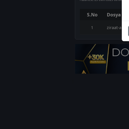
S.No
Dosya Ad
1
ziraat-arce
1