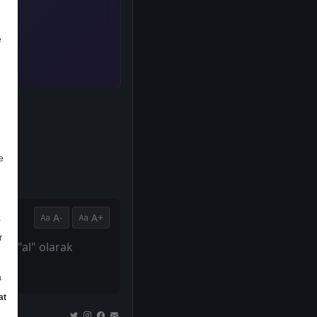
e
e
A-
A+
a
r
ini "al" olarak
a
at