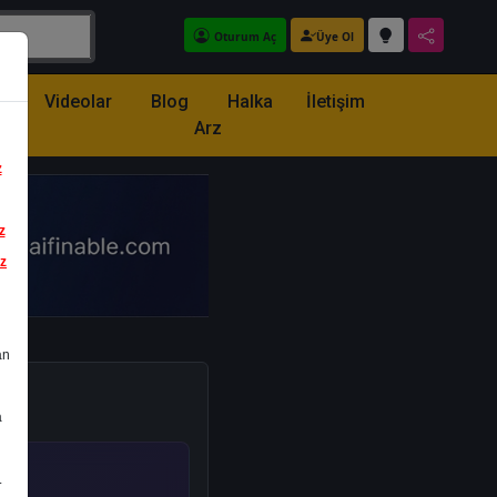
Oturum Aç
Üye Ol
z
Videolar
Blog
Halka
İletişim
Arz
z
z
iz
an
a
.