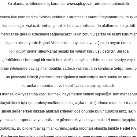
Bu alanda yetkilendirilmiş kurumlar
www.spk.gov.tr
adresinde bulunabilir.
rım - İSGYO Raporu
Ayrıca üye olan herkes "Kişisel Verilerin Korunması Kanunu" beyanımızı okumuş v
28 Ağustos 2023
kabul etmiştir. Açılacak herhangi hukiki bir dava neticesinde platformumuz yetkili
merciler ile gerekli uzlaşmayı sağlayacaktır, lakin zorunlu şartlar ve resmi kurumlar
dışında hiç bir yerde Kişisel Verilerinizin paylaşılmayacağını da beyan ederiz.
İlgili grup/internet sitesi/kanal hesabı bir yatırım kuruluşu değildir. Burada
gördükleriniz herhangi bir varlık için alım/satım yönlendirici nitelikte tavsiye veya
yorum niteliğinde paylaşımlar değildir, sadece yatırımcıların kendisini geliştirmesi, v
bu piyasada bilinçli yatırımcıların çoğalması maksadıyla bazı banka ve aracı
kurumların raporlarını ve hedef fiyatlarını paylaşmaktadır.
Finansal okuryazarlığa katkı sunmak, neye/neden yatırım yapıldığını tam manasıyl
okuyabilmek için işin profesyonellerinin bakış açılarını, değerleme modellerini ve bi
O için hedef fiyatını 14,96 TL'den 23,8 TL'ye yükseltti, tavsiye
şirketi değerlerken dikkate aldıkları kriterleri göz önünde bulundurabilirsiniz, lakin
yalnızca bu raporlar veya analizlere güvenerek yatırım yapmak sizi maddi kayıplar
ğratabilir.. Bu bilgiler/paylaşımlar kurum&banka raporları olmakla birlikte
Hedef Fiy