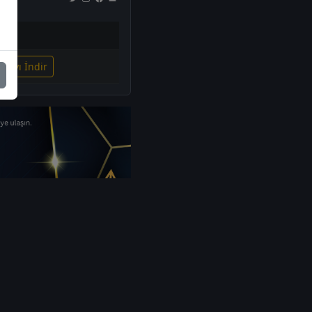
dir
syayı İndir