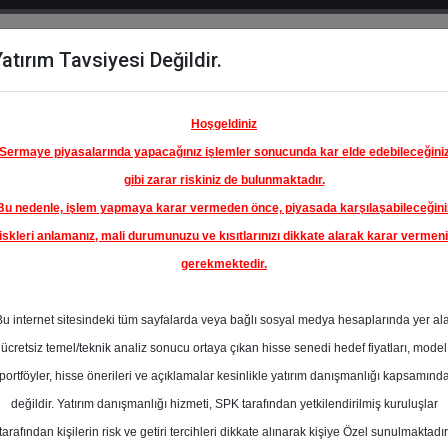
atırım Tavsiyesi Değildir.
del
Hisse
Öne
Raporlar
Partnerlerimi
y
Karşılaştır
Çıkanlar
Hoşgeldiniz
Sermaye piyasalarında yapacağınız işlemler sonucunda kar elde edebileceğini
gibi zarar riskiniz de bulunmaktadır.
Bu nedenle, işlem yapmaya karar vermeden önce, piyasada karşılaşabileceğini
iskleri anlamanız, mali durumunuzu ve kısıtlarınızı dikkate alarak karar vermen
gerekmektedir.
Bu internet sitesindeki tüm sayfalarda veya bağlı sosyal medya hesaplarında yer al
ücretsiz temel/teknik analiz sonucu ortaya çıkan hisse senedi hedef fiyatları, model
portföyler, hisse önerileri ve açıklamalar kesinlikle yatırım danışmanlığı kapsamınd
değildir. Yatırım danışmanlığı hizmeti, SPK tarafından yetkilendirilmiş kuruluşlar
aporlar
Ziraat Yatırım
Rapor Detay
tarafından kişilerin risk ve getiri tercihleri dikkate alınarak kişiye Özel sunulmaktadır