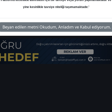
Platformu kesinlikle alım/satım için bir tavsiye veya yorum yapmamaktadır ve
yine kesinlikle tavsiye niteliği taşımamaktadır.
"
Adı
İn
sgyo-hedef-fiyat
İlgili Do
Beyan edilen metni Okudum, Anladım ve Kabul ediyorum.