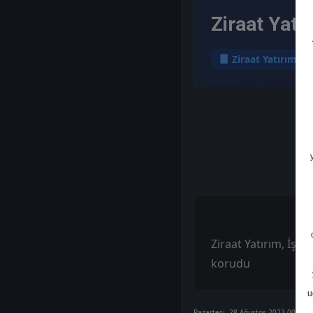
Ziraat Yatı
Ziraat Yatırım
Ziraat Yatırım, İş GY
korudu
u
Pazartesi, 28 Ağustos 2023 00:00