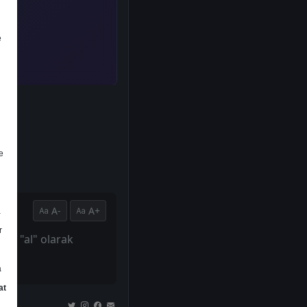
e
e
A-
A+
a
r
sini "al" olarak
a
at