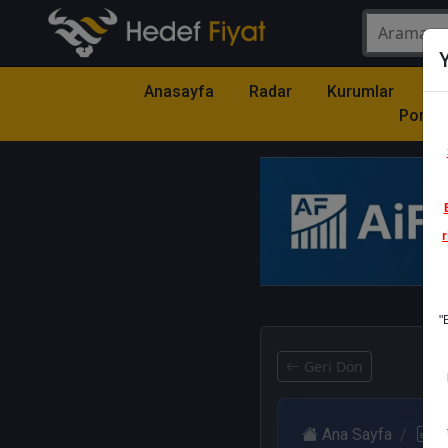
Y
Anasayfa
Radar
Kurumlar
Mo
Portfö
r
1
"
Geri Dön
Ana Sayfa
R