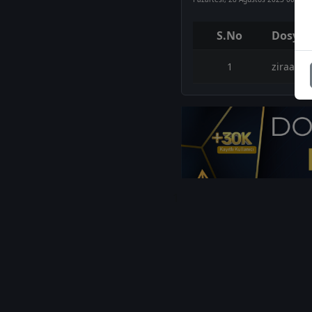
S.No
Dosya 
1
ziraat-i
1