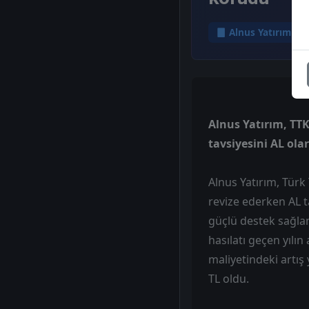
Alnus Yatırım
Alnus Yatırım, TTK
tavsiyesini AL ola
Alnus Yatırım, Türk
revize ederken AL ta
güçlü destek sağla
hasılatı geçen yılın
maliyetindeki artış 
TL oldu.