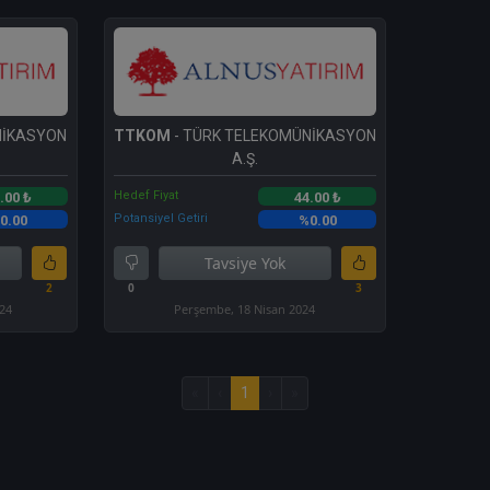
NİKASYON
TTKOM
- TÜRK TELEKOMÜNİKASYON
A.Ş.
Hedef Fiyat
.00 ₺
44.00 ₺
Potansiyel Getiri
0.00
%0.00
Tavsiye Yok
2
0
3
024
Perşembe, 18 Nisan 2024
«
‹
1
›
»