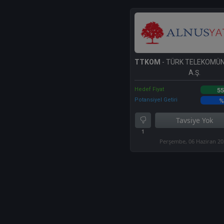
TTKOM
- TÜRK TELEKOMÜ
A.Ş.
Hedef Fiyat
55
Potansiyel Getiri
%
Tavsiye Yok
1
Perşembe, 06 Haziran 2