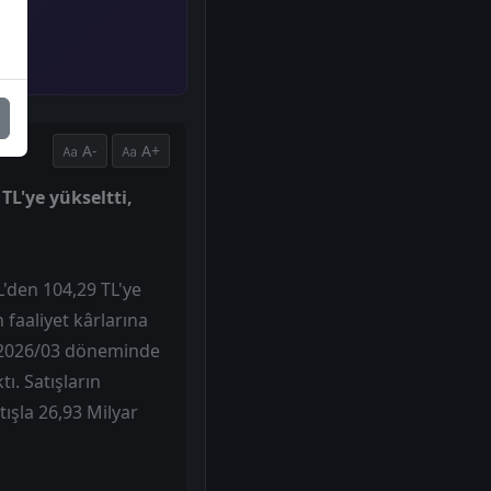
A-
A+
TL'ye yükseltti,
L'den 104,29 TL'ye
 faaliyet kârlarına
n 2026/03 döneminde
ı. Satışların
tışla 26,93 Milyar