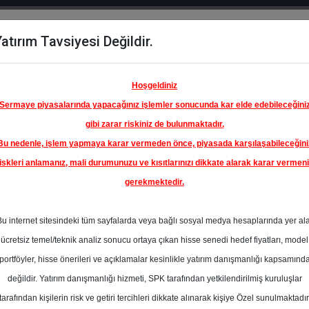
atırım Tavsiyesi Değildir.
del
Hisse
Öne
Raporlar
Partnerlerimi
y
Karşılaştır
Çıkanlar
Hoşgeldiniz
Sermaye piyasalarında yapacağınız işlemler sonucunda kar elde edebileceğini
gibi zarar riskiniz de bulunmaktadır.
Bu nedenle, işlem yapmaya karar vermeden önce, piyasada karşılaşabileceğini
iskleri anlamanız, mali durumunuzu ve kısıtlarınızı dikkate alarak karar vermen
gerekmektedir.
 TÜRK
KASYON
Bu internet sitesindeki tüm sayfalarda veya bağlı sosyal medya hesaplarında yer al
104.29 ₺
ücretsiz temel/teknik analiz sonucu ortaya çıkan hisse senedi hedef fiyatları, model
%0.00
En Yüksek Tahmi
portföyler, hisse önerileri ve açıklamalar kesinlikle yatırım danışmanlığı kapsamınd
Ortalama Fiyat
değildir. Yatırım danışmanlığı hizmeti, SPK tarafından yetkilendirilmiş kuruluşlar
Tahmini
tarafından kişilerin risk ve getiri tercihleri dikkate alınarak kişiye Özel sunulmaktadır
0
En Düşük Tahmi