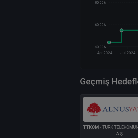
80.00 ₺
60.00 ₺
40.00 ₺
Apr 2024
Jul 2024
Geçmiş Hedefl
TTKOM
- TÜRK TELEKOMÜ
A.Ş.