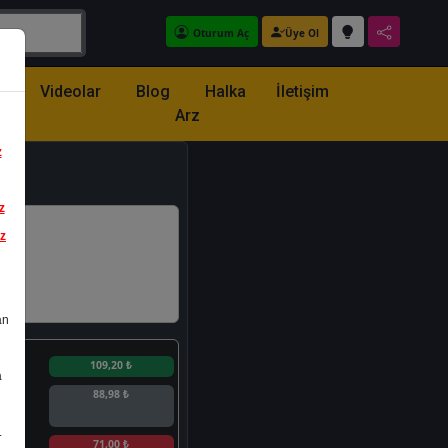
Oturum Aç
Üye Ol
z
Videolar
Blog
Halka
İletişim
Arz
z
z
iz
an
n
109,20 ₺
a
88,98 ₺
.
n
71,00 ₺