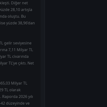
kleşti. Diğer net
 yüzde 28,10 artışla
ında oluştu. Bu
 ise yüzde 38,96’dan
TL gelir seviyesine
rına 7,11 Milyar TL
lyar TL civarında
yar TL’ye çıktı. Net
365,03 Milyar TL
29 TL olarak
. Raporda 2026 yılı
-42 düzeyinde ve