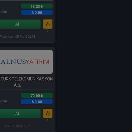
98.23 ₺
etiri
%0.00
Al
0
Pazartesi, 09 Mart 2026
 TÜRK TELEKOMÜNİKASYON
A.Ş.
70.00 ₺
etiri
%0.00
Al
1
Salı, 17 Eylül 2024