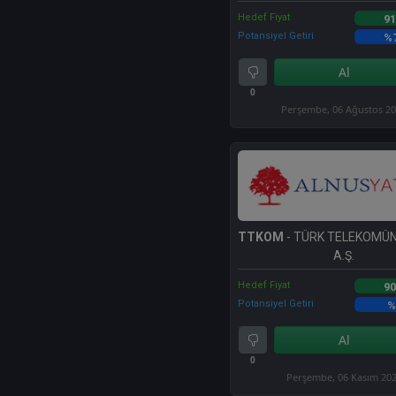
Hedef Fiyat
91
Potansiyel Getiri
%
Al
0
Perşembe, 06 Ağustos 2
TTKOM
- TÜRK TELEKOMÜ
A.Ş.
Hedef Fiyat
90
Potansiyel Getiri
%
Al
0
Perşembe, 06 Kasım 20