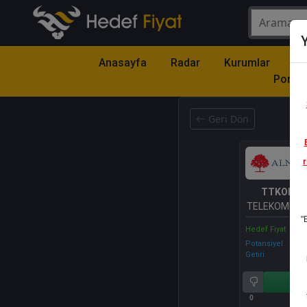
Y
Anasayfa
Radar
Kurumlar
Mo
Portfö
Geri Dön
r
TTKOM
-
TELEKOMÜNİ
"
A.Ş.
Hedef Fiyat
Potansiyel
Getiri
Al
0