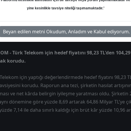
Platformu kesinlikle alım/satım için bir tavsiye veya yorum yapmamaktadır ve
yine kesinlikle tavsiye niteliği taşımamaktadır.
"
Hedef: 104.29 ₺
Potansiyel: %0.00
Beyan edilen metni Okudum, Anladım ve Kabul ediyorum.
OM - Türk Telekom için hedef fiyatını 98,23 TL'den 104,29 
rak korudu.
 Telekom için yaptığı değerlendirmede hedef fiyatını 98,23 T
vsiyesini korudu. Raporun ana tezi, şirketin hasılat artışının
ması ve net kârda belirgin iyileşme yaratması oldu. Şirketi
 aynı dönemine göre yüzde 8,69 artarak 64,86 Milyar TL’ye çıkt
yüzde 7,14 ile daha sınırlı kaldığı için brüt kâr yüzde 10,96 ar