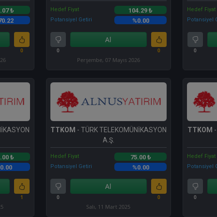
Hedef Fiyat
Hedef Fiyat
.07 ₺
104.29 ₺
Potansiyel Getiri
Potansiyel G
70.22
%0.00
Al
0
0
0
0
026
Perşembe, 07 Mayıs 2026
NİKASYON
TTKOM
- TÜRK TELEKOMÜNİKASYON
TTKOM
-
A.Ş.
Hedef Fiyat
Hedef Fiyat
.00 ₺
75.00 ₺
Potansiyel Getiri
Potansiyel G
0.00
%0.00
Al
1
0
0
0
25
Salı, 11 Mart 2025