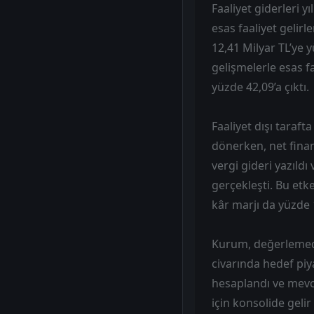
Faaliyet giderleri y
esas faaliyet gelirl
12,41 Milyar TL’ye 
gelişmelerle esas f
yüzde 42,09’a çıktı.
Faaliyet dışı taraft
dönerken, net finan
vergi gideri yazıld
gerçekleşti. Bu etk
kâr marjı da yüzde 
Kurum, değerlemede 
civarında hedef piy
hesaplandı ve mevcu
için konsolide gel