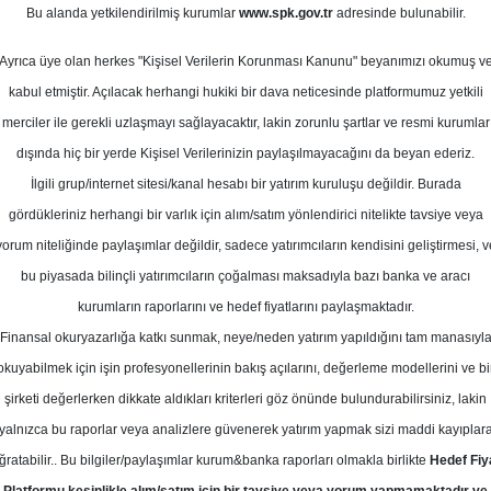
ayıs 2026
Bu alanda yetkilendirilmiş kurumlar
www.spk.gov.tr
adresinde bulunabilir.
Ortalama Getiri
Potansiyeli
Ayrıca üye olan herkes "Kişisel Verilerin Korunması Kanunu" beyanımızı okumuş v
kabul etmiştir. Açılacak herhangi hukiki bir dava neticesinde platformumuz yetkili
merciler ile gerekli uzlaşmayı sağlayacaktır, lakin zorunlu şartlar ve resmi kurumlar
Al
dışında hiç bir yerde Kişisel Verilerinizin paylaşılmayacağını da beyan ederiz.
Kurum Sayısı
İlgili grup/internet sitesi/kanal hesabı bir yatırım kuruluşu değildir. Burada
16
11
gördükleriniz herhangi bir varlık için alım/satım yönlendirici nitelikte tavsiye veya
yorum niteliğinde paylaşımlar değildir, sadece yatırımcıların kendisini geliştirmesi, v
Perşembe, 07 Mayıs 2026
bu piyasada bilinçli yatırımcıların çoğalması maksadıyla bazı banka ve aracı
kurumların raporlarını ve hedef fiyatlarını paylaşmaktadır.
Finansal okuryazarlığa katkı sunmak, neye/neden yatırım yapıldığını tam manasıyl
lnus Yatırım
TTKOM
Hedef Fiyat
okuyabilmek için işin profesyonellerinin bakış açılarını, değerleme modellerini ve bi
ım, TTKOM - Türk Telekom için hedef
şirketi değerlerken dikkate aldıkları kriterleri göz önünde bulundurabilirsiniz, lakin
yalnızca bu raporlar veya analizlere güvenerek yatırım yapmak sizi maddi kayıplar
n 104,29 TL'ye yükseltti, tavsiyesin
ğratabilir.. Bu bilgiler/paylaşımlar kurum&banka raporları olmakla birlikte
Hedef Fiy