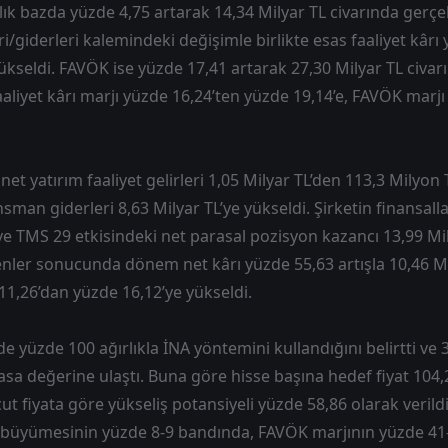
ıllık bazda yüzde 4,75 artarak 14,34 Milyar TL civarında gerçe
eri/giderleri kalemindeki değişimle birlikte esas faaliyet kârı
yükseldi. FAVÖK ise yüzde 17,41 artarak 27,30 Milyar TL civar
aaliyet kârı marjı yüzde 16,24’ten yüzde 19,14’e, FAVÖK marjı
a net yatırım faaliyet gelirleri 1,05 Milyar TL’den 113,3 Milyon 
sman giderleri 8,63 Milyar TL’ye yükseldi. Şirketin finansalla
ı ve TMS 29 etkisindeki net parasal pozisyon kazancı 13,99 Mi
enler sonucunda dönem net kârı yüzde 55,63 artışla 10,46 Mil
11,26’dan yüzde 16,12’ye yükseldi.
yüzde 100 ağırlıkla İNA yöntemini kullandığını belirtti ve 
asa değerine ulaştı. Buna göre hisse başına hedef fiyat 104,
t fiyata göre yükseliş potansiyeli yüzde 58,86 olarak verildi
ir büyümesinin yüzde 8-9 bandında, FAVÖK marjının yüzde 41