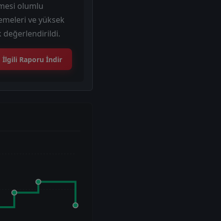
nmesi olumlu
ödemeleri ve yüksek
 değerlendirildi.
İlgili Raporu İndir