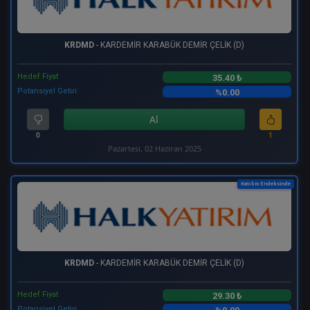
KRDMD
- KARDEMİR KARABÜK DEMİR ÇELİK (D)
Hedef Fiyat
35.40 ₺
Potansiyel Getiri
%0.00
Al
0
1
Pazartesi, 02 Haziran 2025
Katılım Endeksinde
KRDMD
- KARDEMİR KARABÜK DEMİR ÇELİK (D)
Hedef Fiyat
29.30 ₺
Potansiyel Getiri