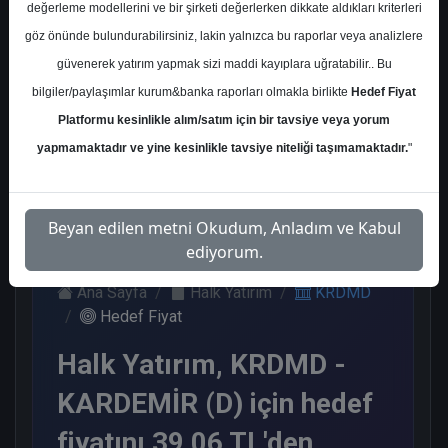
değerleme modellerini ve bir şirketi değerlerken dikkate aldıkları kriterleri
Kurum Sayısı
göz önünde bulundurabilirsiniz, lakin yalnızca bu raporlar veya analizlere
12
güvenerek yatırım yapmak sizi maddi kayıplara uğratabilir.. Bu
Al
Tut
End.
Nötr
bilgiler/paylaşımlar kurum&banka raporları olmakla birlikte
Hedef Fiyat
Paralel
Platformu kesinlikle alım/satım için bir tavsiye veya yorum
Get.
4
4
1
3
yapmamaktadır ve yine kesinlikle tavsiye niteliği taşımamaktadır.
"
Pazartesi, 11 Mayıs 2026
Beyan edilen metni Okudum, Anladım ve Kabul
ediyorum.
Ana Sayfa
Halk Yatırım
KRDMD
Hedef Fiyat
Halk Yatırım, KRDMD -
KARDEMİR (D) için hedef
fiyatını 39,06 TL'den