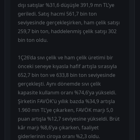
dışı satışlar %31,6 düşüşle 391,9 mn TL’ye
geriledi. Satış hacmi 561,7 bin ton
seviyesinde gerçekleşirken, ham çelik satışı
259,7 bin ton, haddelenmiş çelik satışı 302
bin ton oldu.
1Ç26’da sıvı çelik ve ham çelik üretimi bir
önceki seneye kıyasla hafif artışla sırasıyla
652,7 bin ton ve 633,8 bin ton seviyesinde
gerçekleşti. Aynı dönemde sıvı çelik
kapasite kullanım oranı %74,6’ya yükseldi.
Şirketin FAVÖK’ü yıllık bazda %34,9 artışla
1.960 mn TL’ye çıkarken, FAVÖK marjı 5,0
puan artışla %12,7 seviyesine yükseldi. Brüt
kâr marjı %8,6’ya çıkarken, faaliyet
giderlerinin ciroya oranı %2,3 oldu.