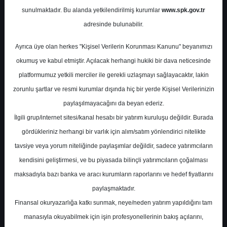
Potansiyel
%0.00
sunulmaktadır. Bu alanda yetkilendirilmiş kurumlar
www.spk.gov.tr
Getiri
adresinde bulunabilir.
Tut
0
0
Ayrıca üye olan herkes "Kişisel Verilerin Korunması Kanunu" beyanımızı
Pazartesi, 11 Mayıs 2026
okumuş ve kabul etmiştir. Açılacak herhangi hukiki bir dava neticesinde
platformumuz yetkili merciler ile gerekli uzlaşmayı sağlayacaktır, lakin
zorunlu şartlar ve resmi kurumlar dışında hiç bir yerde Kişisel Verilerinizin
paylaşılmayacağını da beyan ederiz.
İlgili grup/internet sitesi/kanal hesabı bir yatırım kuruluşu değildir. Burada
gördükleriniz herhangi bir varlık için alım/satım yönlendirici nitelikte
tavsiye veya yorum niteliğinde paylaşımlar değildir, sadece yatırımcıların
En Yüksek Tahmin
59,95 ₺
kendisini geliştirmesi, ve bu piyasada bilinçli yatırımcıların çoğalması
Ortalama Fiyat Tahmini
49,54 ₺
maksadıyla bazı banka ve aracı kurumların raporlarını ve hedef fiyatlarını
En Düşük Tahmin
43,00 ₺
paylaşmaktadır.
Ortalama Getiri Potansiyeli
%25.17
Finansal okuryazarlığa katkı sunmak, neye/neden yatırım yapıldığını tam
manasıyla okuyabilmek için işin profesyonellerinin bakış açılarını,