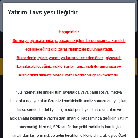
Yatırım Tavsiyesi Değildir.
Şimdi uygulamayı indirin!
Hoşgeldiniz
Sermaye piyasalarında yapacağınız işlemler sonucunda kar elde
edebileceğiniz gibi zarar riskiniz de bulunmaktadır.
Bu nedenle, işlem yapmaya karar vermeden önce, piyasada
karşılaşabileceğiniz riskleri anlamanız, mali durumunuzu ve
kısıtlarınızı dikkate alarak karar vermeniz gerekmektedir.
Geri Dön
"Bu internet sitesindeki tüm sayfalarda veya bağlı sosyal medya
Katılım Endeksinde
hesaplarında yer alan ücretsiz temel/teknik analiz sonucu ortaya çıkan
hisse senedi hedef fiyatları, model portföyler, hisse önerileri ve
açıklamalar kesinlikle yatırım danışmanlığı kapsamında değildir. Yatırım
KRDMD
- KARDEMİR KARABÜK
DEMİR ÇELİK (D)
danışmanlığı hizmeti, SPK tarafından yetkilendirilmiş kuruluşlar
Hedef Fiyat
48.04 ₺
tarafından kişilerin risk ve getiri tercihleri dikkate alınarak kişiye Özel