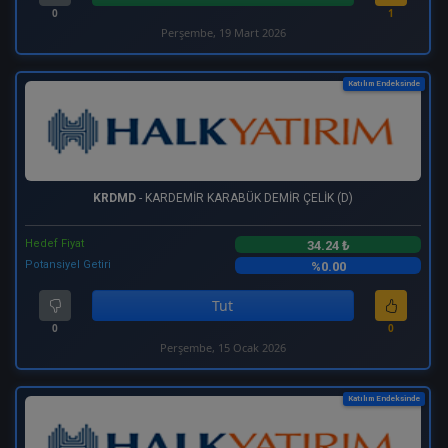
0
1
Perşembe, 19 Mart 2026
Katılım Endeksinde
KRDMD
- KARDEMİR KARABÜK DEMİR ÇELİK (D)
Hedef Fiyat
34.24 ₺
Potansiyel Getiri
%0.00
Tut
0
0
Perşembe, 15 Ocak 2026
Katılım Endeksinde