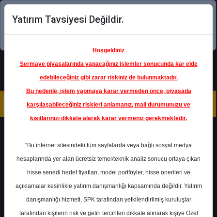
Yatırım Tavsiyesi Değildir.
Şimdi uygulamayı indirin!
Hoşgeldiniz
Sermaye piyasalarında yapacağınız işlemler sonucunda kar elde
edebileceğiniz gibi zarar riskiniz de bulunmaktadır.
Bu nedenle, işlem yapmaya karar vermeden önce, piyasada
karşılaşabileceğiniz riskleri anlamanız, mali durumunuzu ve
kısıtlarınızı dikkate alarak karar vermeniz gerekmektedir.
Geri Dön
"Bu internet sitesindeki tüm sayfalarda veya bağlı sosyal medya
hesaplarında yer alan ücretsiz temel/teknik analiz sonucu ortaya çıkan
hisse senedi hedef fiyatları, model portföyler, hisse önerileri ve
açıklamalar kesinlikle yatırım danışmanlığı kapsamında değildir. Yatırım
ENTRA
- IC ENTERRA
YENILENEBILIR ENERJI AS
danışmanlığı hizmeti, SPK tarafından yetkilendirilmiş kuruluşlar
Hedef Fiyat
8.54 ₺
tarafından kişilerin risk ve getiri tercihleri dikkate alınarak kişiye Özel