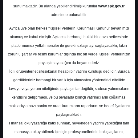
Potansiyel
%82.09
sunulmaktadır. Bu alanda yetkilendirilmiş kurumlar
www.spk.gov.tr
Getiri
adresinde bulunabilir.
Al
0
0
Ayrıca üye olan herkes "Kişisel Verilerin Korunması Kanunu" beyanımızı
Pazartesi, 11 Mayıs 2026
okumuş ve kabul etmiştir. Açılacak herhangi hukiki bir dava neticesinde
platformumuz yetkili merciler ile gerekli uzlaşmayı sağlayacaktır, lakin
zorunlu şartlar ve resmi kurumlar dışında hiç bir yerde Kişisel Verilerinizin
paylaşılmayacağını da beyan ederiz.
İlgili grup/internet sitesi/kanal hesabı bir yatırım kuruluşu değildir. Burada
gördükleriniz herhangi bir varlık için alım/satım yönlendirici nitelikte
tavsiye veya yorum niteliğinde paylaşımlar değildir, sadece yatırımcıların
En Yüksek Tahmin
8,54 ₺
kendisini geliştirmesi, ve bu piyasada bilinçli yatırımcıların çoğalması
Ortalama Fiyat Tahmini
7,93 ₺
maksadıyla bazı banka ve aracı kurumların raporlarını ve hedef fiyatlarını
En Düşük Tahmin
7,27 ₺
paylaşmaktadır.
Ortalama Getiri Potansiyeli
%68.98
Finansal okuryazarlığa katkı sunmak, neye/neden yatırım yapıldığını tam
manasıyla okuyabilmek için işin profesyonellerinin bakış açılarını,