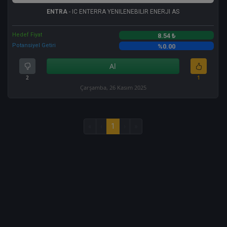
ENTRA
- IC ENTERRA YENILENEBILIR ENERJI AS
Hedef Fiyat
8.54 ₺
Potansiyel Getiri
%0.00
Al
2
1
Çarşamba, 26 Kasım 2025
«
‹
1
›
»