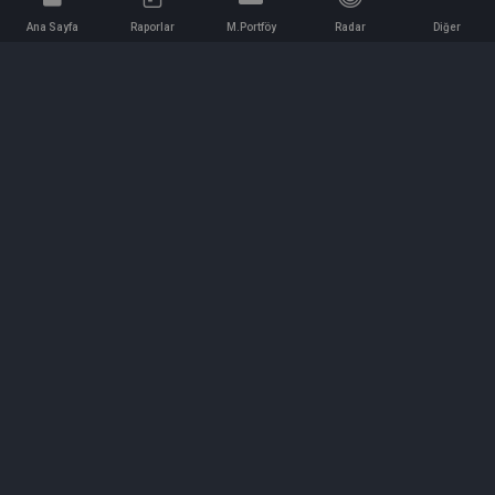
Ana Sayfa
Raporlar
M.Portföy
Radar
Diğer
İletişim
Bilgi ve Reklam için bizimle iletişime geçin!
iletisim@hedeffiyat.com.tr