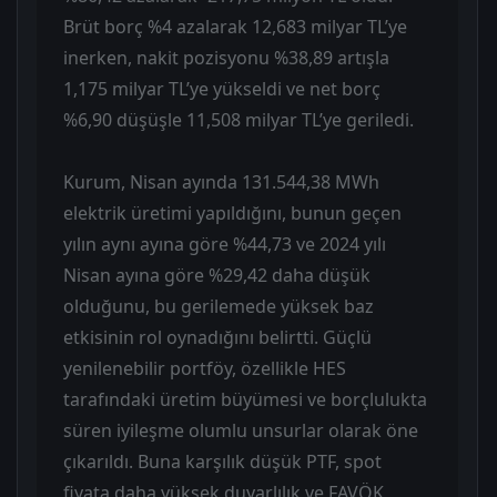
Brüt borç %4 azalarak 12,683 milyar TL’ye
inerken, nakit pozisyonu %38,89 artışla
1,175 milyar TL’ye yükseldi ve net borç
%6,90 düşüşle 11,508 milyar TL’ye geriledi.
Kurum, Nisan ayında 131.544,38 MWh
elektrik üretimi yapıldığını, bunun geçen
yılın aynı ayına göre %44,73 ve 2024 yılı
Nisan ayına göre %29,42 daha düşük
olduğunu, bu gerilemede yüksek baz
etkisinin rol oynadığını belirtti. Güçlü
yenilenebilir portföy, özellikle HES
tarafındaki üretim büyümesi ve borçlulukta
süren iyileşme olumlu unsurlar olarak öne
çıkarıldı. Buna karşılık düşük PTF, spot
fiyata daha yüksek duyarlılık ve FAVÖK