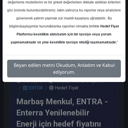
değerleme modellerini ve bir şirketi değerlerken dikkate aldıkları kriterleri
Kurum Sayısı
göz önünde bulundurabilirsiniz, lakin yalnızca bu raporlar veya analizlere
4
güvenerek yatırım yapmak sizi maddi kayıplara uğratabilir.. Bu
Al
Endeks Üstü Get.
bilgiler/paylaşımlar kurum&banka raporları olmakla birlikte
Hedef Fiyat
Platformu kesinlikle alım/satım için bir tavsiye veya yorum
2
2
yapmamaktadır ve yine kesinlikle tavsiye niteliği taşımamaktadır.
"
Pazartesi, 11 Mayıs 2026
Beyan edilen metni Okudum, Anladım ve Kabul
ediyorum.
Ana Sayfa
Marbaş Menkul Değerler
ENTRA
Hedef Fiyat
Marbaş Menkul, ENTRA -
Enterra Yenilenebilir
Enerji için hedef fiyatını