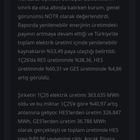
sınırlı da olsa altında kalırken kurum, genel
görünümü NÖTR olarak değerlendirdi.
Raporda yenilenebilir enerjinin üretimdeki
payının artmaya devam ettiği ve Türkiye’de
toplam elektrik üretimi içinde yenilenebilir
kaynakların %53,49 paya ulaştığı belirtildi.
1Ç26’da RES üretiminde %38,36, HES
üretiminde %60,31 ve GES üretiminde %4,86
artış görüldü.
Şirketin 1Ç26 elektrik üretimi 363.635 MWh
oldu ve bu miktar 1Ç25’e göre %40,97 artış
anlamına geliyor. HES’lerden üretim 326.847
MWh, GES’lerden üretim 36.788 MWh
olarak gerçekleşti ve toplam üretimde HES
payı %89,88 seviyesine çıktı. Ancak Piyasa