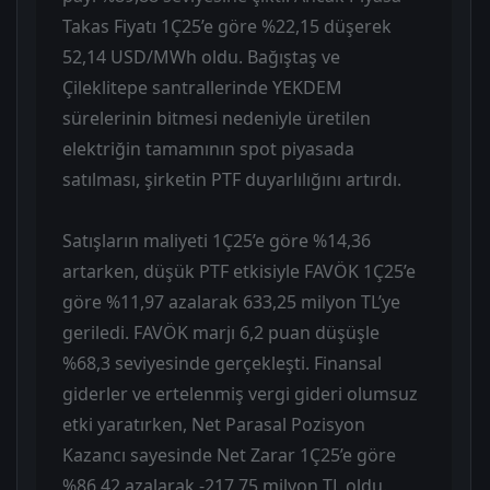
Takas Fiyatı 1Ç25’e göre %22,15 düşerek
52,14 USD/MWh oldu. Bağıştaş ve
Çileklitepe santrallerinde YEKDEM
sürelerinin bitmesi nedeniyle üretilen
elektriğin tamamının spot piyasada
satılması, şirketin PTF duyarlılığını artırdı.
Satışların maliyeti 1Ç25’e göre %14,36
artarken, düşük PTF etkisiyle FAVÖK 1Ç25’e
göre %11,97 azalarak 633,25 milyon TL’ye
geriledi. FAVÖK marjı 6,2 puan düşüşle
%68,3 seviyesinde gerçekleşti. Finansal
giderler ve ertelenmiş vergi gideri olumsuz
etki yaratırken, Net Parasal Pozisyon
Kazancı sayesinde Net Zarar 1Ç25’e göre
%86,42 azalarak -217,75 milyon TL oldu.