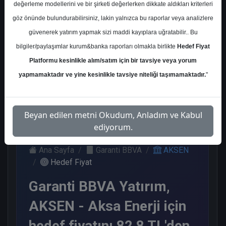
değerleme modellerini ve bir şirketi değerlerken dikkate aldıkları kriterleri
Kurum Sayısı
göz önünde bulundurabilirsiniz, lakin yalnızca bu raporlar veya analizlere
12
güvenerek yatırım yapmak sizi maddi kayıplara uğratabilir.. Bu
Al
Tut
End.
Endeks
bilgiler/paylaşımlar kurum&banka raporları olmakla birlikte
Hedef Fiyat
Paralel
Üstü Get.
Platformu kesinlikle alım/satım için bir tavsiye veya yorum
Get.
7
2
2
yapmamaktadır ve yine kesinlikle tavsiye niteliği taşımamaktadır.
"
1
Salı, 12 Mayıs 2026
Beyan edilen metni Okudum, Anladım ve Kabul
ediyorum.
Ana Sayfa
Garanti BBVA
AKSEN
Hedef Fiyat
Garanti BBVA Yatırım,
AKSEN - Aksa Enerji için
hedef fiyatını 82,8 TL'den