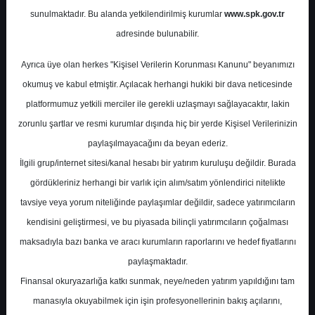
Potansiyel
%0.00
sunulmaktadır. Bu alanda yetkilendirilmiş kurumlar
www.spk.gov.tr
Getiri
adresinde bulunabilir.
End. Paralel
Get.
0
0
Ayrıca üye olan herkes "Kişisel Verilerin Korunması Kanunu" beyanımızı
Salı, 12 Mayıs 2026
okumuş ve kabul etmiştir. Açılacak herhangi hukiki bir dava neticesinde
platformumuz yetkili merciler ile gerekli uzlaşmayı sağlayacaktır, lakin
zorunlu şartlar ve resmi kurumlar dışında hiç bir yerde Kişisel Verilerinizin
paylaşılmayacağını da beyan ederiz.
İlgili grup/internet sitesi/kanal hesabı bir yatırım kuruluşu değildir. Burada
gördükleriniz herhangi bir varlık için alım/satım yönlendirici nitelikte
tavsiye veya yorum niteliğinde paylaşımlar değildir, sadece yatırımcıların
En Yüksek Tahmin
129,40 ₺
kendisini geliştirmesi, ve bu piyasada bilinçli yatırımcıların çoğalması
Ortalama Fiyat Tahmini
112,81 ₺
maksadıyla bazı banka ve aracı kurumların raporlarını ve hedef fiyatlarını
En Düşük Tahmin
98,00 ₺
paylaşmaktadır.
Ortalama Getiri Potansiyeli
%20.20
Finansal okuryazarlığa katkı sunmak, neye/neden yatırım yapıldığını tam
manasıyla okuyabilmek için işin profesyonellerinin bakış açılarını,