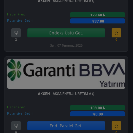
AKSEN
- AKSA ENERJİ ÜRETİM A.Ş.
Hedef Fiyat
129.40 ₺
Potansiyel Getiri
%37.88
Endeks Üstü Get.
2
0
Salı, 07 Temmuz 2026
AKSEN
- AKSA ENERJİ ÜRETİM A.Ş.
Hedef Fiyat
108.00 ₺
Potansiyel Getiri
%0.00
End. Paralel Get.
0
0