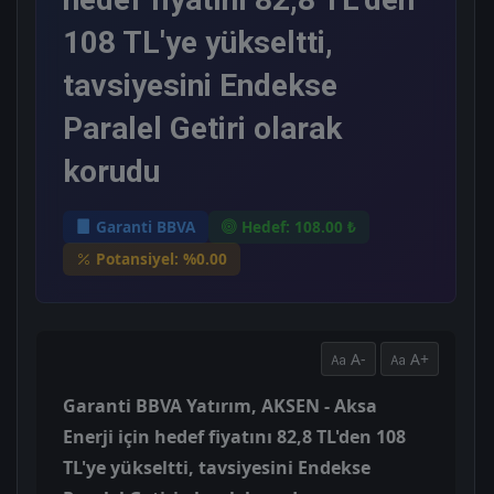
108 TL'ye yükseltti,
tavsiyesini Endekse
Paralel Getiri olarak
korudu
Garanti BBVA
Hedef: 108.00 ₺
Potansiyel: %0.00
A-
A+
Garanti BBVA Yatırım, AKSEN - Aksa
Enerji için hedef fiyatını 82,8 TL'den 108
TL'ye yükseltti, tavsiyesini Endekse