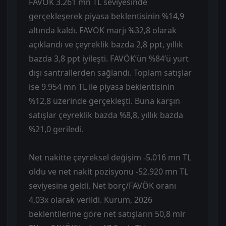
FAVÖK 3.261 mn TL seviyesinde
gerçekleşerek piyasa beklentisinin %14,9
altında kaldı. FAVÖK marjı %32,8 olarak
açıklandı ve çeyreklik bazda 2,8 ppt, yıllık
bazda 3,8 ppt iyileşti. FAVÖK’ün %84’ü yurt
dışı santrallerden sağlandı. Toplam satışlar
ise 9.954 mn TL ile piyasa beklentisinin
%12,8 üzerinde gerçekleşti. Buna karşın
satışlar çeyreklik bazda %8,8, yıllık bazda
%21,0 geriledi.
Net nakitte çeyreksel değişim -5.016 mn TL
oldu ve net nakit pozisyonu -52.920 mn TL
seviyesine geldi. Net borç/FAVÖK oranı
4,03x olarak verildi. Kurum, 2026
beklentilerine göre net satışların 50,8 mlr