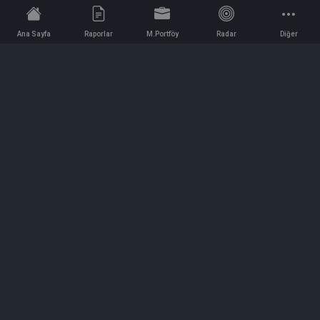
Ana Sayfa
Raporlar
M.Portföy
Radar
Diğer
İletişim
Bilgi ve Reklam için bizimle iletişime geçin!