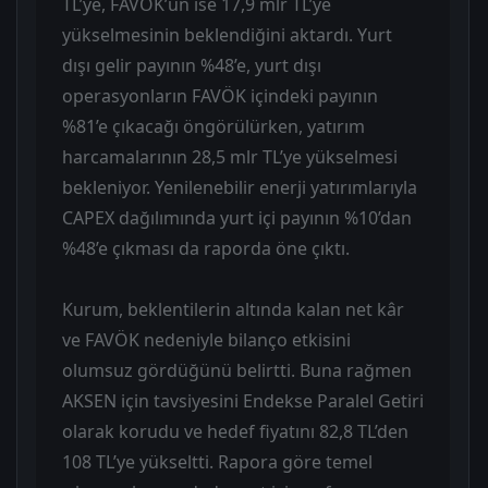
TL’ye, FAVÖK’ün ise 17,9 mlr TL’ye
yükselmesinin beklendiğini aktardı. Yurt
dışı gelir payının %48’e, yurt dışı
operasyonların FAVÖK içindeki payının
%81’e çıkacağı öngörülürken, yatırım
harcamalarının 28,5 mlr TL’ye yükselmesi
bekleniyor. Yenilenebilir enerji yatırımlarıyla
CAPEX dağılımında yurt içi payının %10’dan
%48’e çıkması da raporda öne çıktı.
Kurum, beklentilerin altında kalan net kâr
ve FAVÖK nedeniyle bilanço etkisini
olumsuz gördüğünü belirtti. Buna rağmen
AKSEN için tavsiyesini Endekse Paralel Getiri
olarak korudu ve hedef fiyatını 82,8 TL’den
108 TL’ye yükseltti. Rapora göre temel