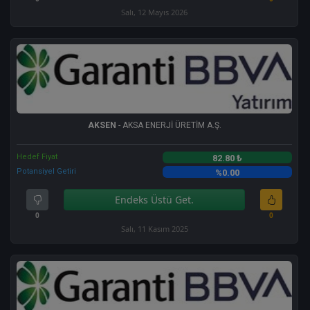
Salı, 12 Mayıs 2026
AKSEN
- AKSA ENERJİ ÜRETİM A.Ş.
Hedef Fiyat
82.80 ₺
Potansiyel Getiri
%0.00
Endeks Üstü Get.
0
0
Salı, 11 Kasım 2025