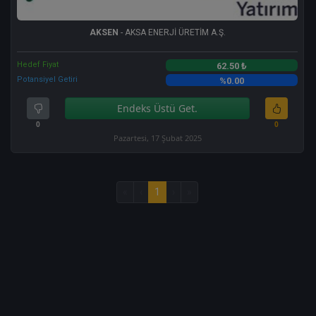
AKSEN
- AKSA ENERJİ ÜRETİM A.Ş.
Hedef Fiyat
62.50 ₺
Potansiyel Getiri
%0.00
Endeks Üstü Get.
0
0
Pazartesi, 17 Şubat 2025
«
‹
1
›
»