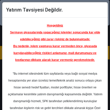
Yatırım Tavsiyesi Değildir.
Şimdi uygulamayı indirin!
Hoşgeldiniz
Sermaye piyasalarında yapacağınız işlemler sonucunda kar elde
edebileceğiniz gibi zarar riskiniz de bulunmaktadır.
Bu nedenle, işlem yapmaya karar vermeden önce, piyasada
karşılaşabileceğiniz riskleri anlamanız, mali durumunuzu ve
kısıtlarınızı dikkate alarak karar vermeniz gerekmektedir.
Geri Dön
"Bu internet sitesindeki tüm sayfalarda veya bağlı sosyal medya
hesaplarında yer alan ücretsiz temel/teknik analiz sonucu ortaya çıkan
hisse senedi hedef fiyatları, model portföyler, hisse önerileri ve
açıklamalar kesinlikle yatırım danışmanlığı kapsamında değildir. Yatırım
AKSEN
- AKSA ENERJİ ÜRETİM
A.Ş.
danışmanlığı hizmeti, SPK tarafından yetkilendirilmiş kuruluşlar
Hedef Fiyat
108.00 ₺
tarafından kişilerin risk ve getiri tercihleri dikkate alınarak kişiye Özel