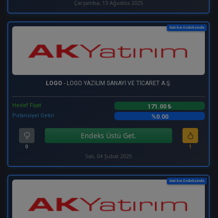
Çarşamba, 13 Ağustos 2025
Katılım Endeksinde
LOGO
- LOGO YAZILIM SANAYİ VE TİCARET A.Ş.
Hedef Fiyat
171.00 ₺
Potansiyel Getiri
%0.00
Endeks Üstü Get.
0
1
Salı, 04 Şubat 2025
Katılım Endeksinde