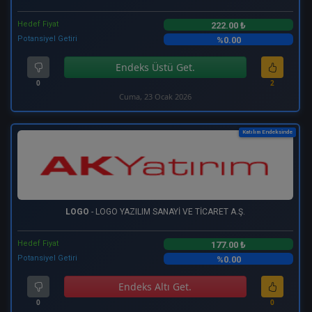
Hedef Fiyat
222.00 ₺
Potansiyel Getiri
%0.00
Endeks Üstü Get.
0
2
Cuma, 23 Ocak 2026
Katılım Endeksinde
LOGO
- LOGO YAZILIM SANAYİ VE TİCARET A.Ş.
Hedef Fiyat
177.00 ₺
Potansiyel Getiri
%0.00
Endeks Altı Get.
0
0