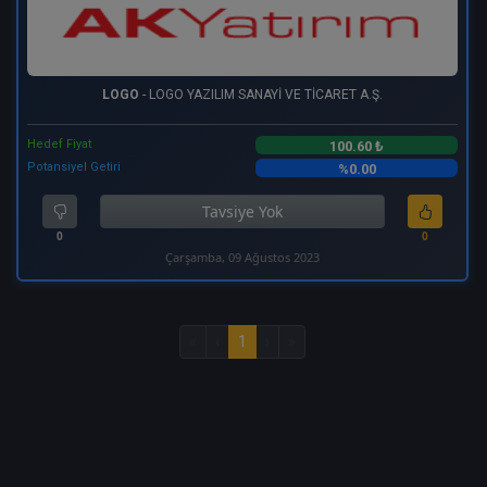
LOGO
- LOGO YAZILIM SANAYİ VE TİCARET A.Ş.
Hedef Fiyat
100.60 ₺
Potansiyel Getiri
%0.00
Tavsiye Yok
0
0
Çarşamba, 09 Ağustos 2023
«
‹
1
›
»