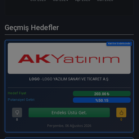
Geçmiş Hedefler
Katılım Endeksinde
LOGO
- LOGO YAZILIM SANAYİ VE TİCARET A.Ş.
Hedef Fiyat
203.00 ₺
Potansiyel Getiri
%50.15
Endeks Üstü Get.
0
0
Perşembe, 06 Ağustos 2026