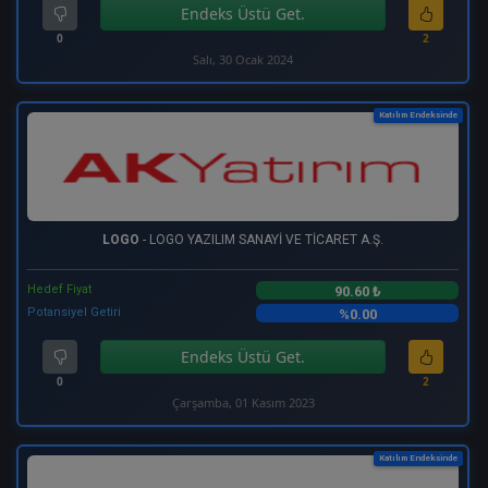
Endeks Üstü Get.
0
2
Salı, 30 Ocak 2024
Katılım Endeksinde
LOGO
- LOGO YAZILIM SANAYİ VE TİCARET A.Ş.
Hedef Fiyat
90.60 ₺
Potansiyel Getiri
%0.00
Endeks Üstü Get.
0
2
Çarşamba, 01 Kasım 2023
Katılım Endeksinde