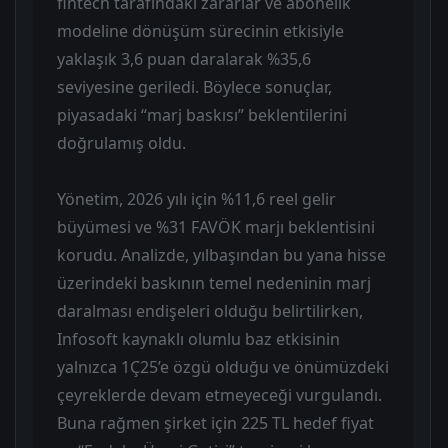
fintech tarafındaki zararlar ve abonelik
modeline dönüşüm sürecinin etkisiyle
yaklaşık 3,6 puan daralarak %35,6
seviyesine geriledi. Böylece sonuçlar,
piyasadaki “marj baskısı” beklentilerini
doğrulamış oldu.
Yönetim, 2026 yılı için %11,6 reel gelir
büyümesi ve %31 FAVÖK marjı beklentisini
korudu. Analizde, yılbaşından bu yana hisse
üzerindeki baskının temel nedeninin marj
daralması endişeleri olduğu belirtilirken,
Infosoft kaynaklı olumlu baz etkisinin
yalnızca 1Ç25’e özgü olduğu ve önümüzdeki
çeyreklerde devam etmeyeceği vurgulandı.
Buna rağmen şirket için 225 TL hedef fiyat