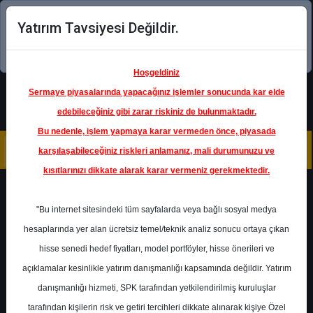
Yatırım Tavsiyesi Değildir.
Şimdi uygulamayı indirin!
Hoşgeldiniz
Sermaye piyasalarında yapacağınız işlemler sonucunda kar elde
edebileceğiniz gibi zarar riskiniz de bulunmaktadır.
Bu nedenle, işlem yapmaya karar vermeden önce, piyasada
karşılaşabileceğiniz riskleri anlamanız, mali durumunuzu ve
kısıtlarınızı dikkate alarak karar vermeniz gerekmektedir.
Geri Dön
"Bu internet sitesindeki tüm sayfalarda veya bağlı sosyal medya
Katılım Endeksinde
hesaplarında yer alan ücretsiz temel/teknik analiz sonucu ortaya çıkan
hisse senedi hedef fiyatları, model portföyler, hisse önerileri ve
açıklamalar kesinlikle yatırım danışmanlığı kapsamında değildir. Yatırım
LOGO
- LOGO YAZILIM SANAYİ
VE TİCARET A.Ş.
danışmanlığı hizmeti, SPK tarafından yetkilendirilmiş kuruluşlar
Hedef Fiyat
225.00 ₺
tarafından kişilerin risk ve getiri tercihleri dikkate alınarak kişiye Özel