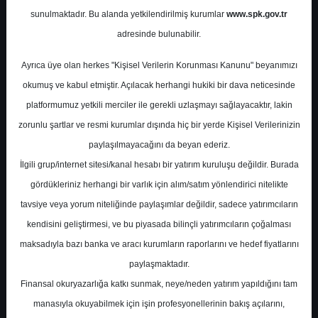
Potansiyel
%0.00
sunulmaktadır. Bu alanda yetkilendirilmiş kurumlar
www.spk.gov.tr
Getiri
adresinde bulunabilir.
Endeks Üstü
Get.
0
0
Ayrıca üye olan herkes "Kişisel Verilerin Korunması Kanunu" beyanımızı
Salı, 12 Mayıs 2026
okumuş ve kabul etmiştir. Açılacak herhangi hukiki bir dava neticesinde
platformumuz yetkili merciler ile gerekli uzlaşmayı sağlayacaktır, lakin
zorunlu şartlar ve resmi kurumlar dışında hiç bir yerde Kişisel Verilerinizin
paylaşılmayacağını da beyan ederiz.
İlgili grup/internet sitesi/kanal hesabı bir yatırım kuruluşu değildir. Burada
gördükleriniz herhangi bir varlık için alım/satım yönlendirici nitelikte
tavsiye veya yorum niteliğinde paylaşımlar değildir, sadece yatırımcıların
En Yüksek Tahmin
245,32 ₺
kendisini geliştirmesi, ve bu piyasada bilinçli yatırımcıların çoğalması
Ortalama Fiyat Tahmini
223,78 ₺
maksadıyla bazı banka ve aracı kurumların raporlarını ve hedef fiyatlarını
En Düşük Tahmin
203,00 ₺
paylaşmaktadır.
Ortalama Getiri Potansiyeli
Finansal okuryazarlığa katkı sunmak, neye/neden yatırım yapıldığını tam
%65.52
manasıyla okuyabilmek için işin profesyonellerinin bakış açılarını,