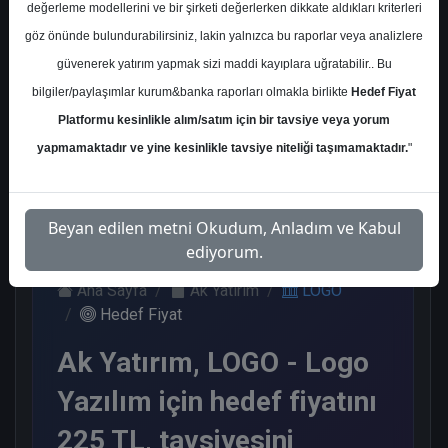
değerleme modellerini ve bir şirketi değerlerken dikkate aldıkları kriterleri
Kurum Sayısı
göz önünde bulundurabilirsiniz, lakin yalnızca bu raporlar veya analizlere
7
güvenerek yatırım yapmak sizi maddi kayıplara uğratabilir.. Bu
Al
Endeks Üstü Get.
bilgiler/paylaşımlar kurum&banka raporları olmakla birlikte
Hedef Fiyat
Platformu kesinlikle alım/satım için bir tavsiye veya yorum
5
2
yapmamaktadır ve yine kesinlikle tavsiye niteliği taşımamaktadır.
"
Salı, 12 Mayıs 2026
Beyan edilen metni Okudum, Anladım ve Kabul
ediyorum.
Ana Sayfa
Ak Yatırım
LOGO
Hedef Fiyat
Ak Yatırım, LOGO - Logo
Yazılım için hedef fiyatını
225 TL, tavsiyesini