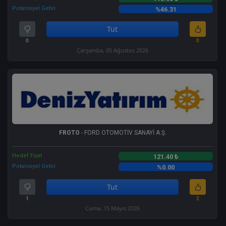
Potansiyel Getiri
%46.31
Tut
0
0
Çarşamba, 05 Ağustos 2026
FROTO
- FORD OTOMOTİV SANAYİ A.Ş.
Hedef Fiyat
121.40 ₺
Potansiyel Getiri
%0.00
Tut
1
2
Cuma, 15 Mayıs 2026