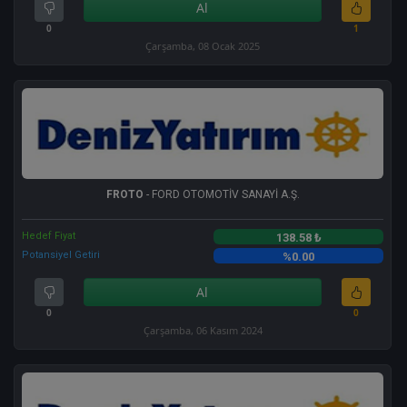
Al
0
1
Çarşamba, 08 Ocak 2025
FROTO
- FORD OTOMOTİV SANAYİ A.Ş.
Hedef Fiyat
138.58 ₺
Potansiyel Getiri
%0.00
Al
0
0
Çarşamba, 06 Kasım 2024