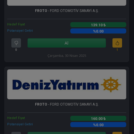
FROTO
- FORD OTOMOTİV SANAYİ A.Ş.
Hedef Fiyat
139.10 ₺
Potansiyel Getiri
%0.00
Al
0
1
Çarşamba, 30 Nisan 2025
FROTO
- FORD OTOMOTİV SANAYİ A.Ş.
Hedef Fiyat
160.00 ₺
Potansiyel Getiri
%0.00