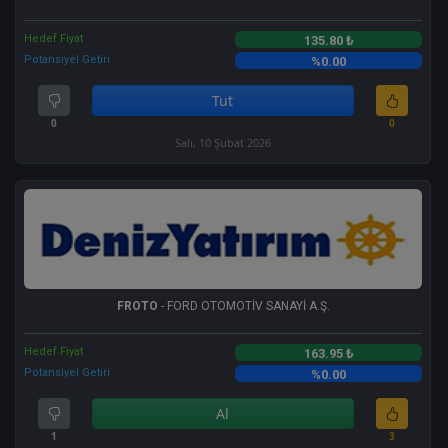
Hedef Fiyat
135.80 ₺
Potansiyel Getiri
%0.00
Tut
0
0
Salı, 10 Şubat 2026
FROTO
- FORD OTOMOTİV SANAYİ A.Ş.
Hedef Fiyat
163.95 ₺
Potansiyel Getiri
%0.00
Al
1
3