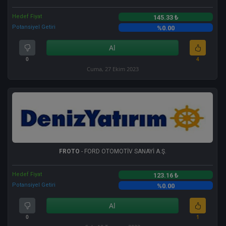
Hedef Fiyat
145.33 ₺
Potansiyel Getiri
%0.00
Al
0
4
Cuma, 27 Ekim 2023
FROTO
- FORD OTOMOTİV SANAYİ A.Ş.
Hedef Fiyat
123.16 ₺
Potansiyel Getiri
%0.00
Al
0
1