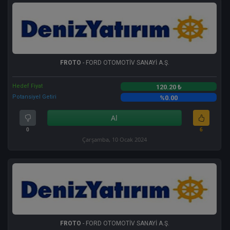
FROTO
- FORD OTOMOTİV SANAYİ A.Ş.
Hedef Fiyat
120.20 ₺
Potansiyel Getiri
%0.00
Al
0
6
Çarşamba, 10 Ocak 2024
FROTO
- FORD OTOMOTİV SANAYİ A.Ş.