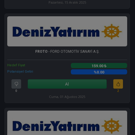
Pazartesi, 15 Aralık 2025
FROTO
- FORD OTOMOTİV SANAYİ A.Ş.
Hedef Fiyat
159.00 ₺
Potansiyel Getiri
%0.00
Al
0
2
Cuma, 01 Ağustos 2025