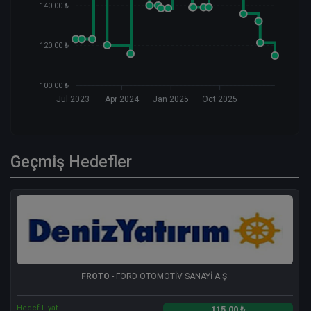
140.00 ₺
120.00 ₺
100.00 ₺
Jul 2023
Apr 2024
Jan 2025
Oct 2025
Geçmiş Hedefler
FROTO
- FORD OTOMOTİV SANAYİ A.Ş.
Hedef Fiyat
115.00 ₺