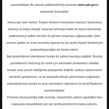
Potansiyel
%0.00
sunulmaktadır. Bu alanda yetkilendirilmiş kurumlar
www.spk.gov.tr
Getiri
adresinde bulunabilir.
Tut
1
2
Ayrıca üye olan herkes "Kişisel Verilerin Korunması Kanunu" beyanımızı
Cuma, 15 Mayıs 2026
okumuş ve kabul etmiştir. Açılacak herhangi hukiki bir dava neticesinde
platformumuz yetkili merciler ile gerekli uzlaşmayı sağlayacaktır, lakin
zorunlu şartlar ve resmi kurumlar dışında hiç bir yerde Kişisel Verilerinizin
paylaşılmayacağını da beyan ederiz.
İlgili grup/internet sitesi/kanal hesabı bir yatırım kuruluşu değildir. Burada
gördükleriniz herhangi bir varlık için alım/satım yönlendirici nitelikte
tavsiye veya yorum niteliğinde paylaşımlar değildir, sadece yatırımcıların
En Yüksek Tahmin
170,00 ₺
kendisini geliştirmesi, ve bu piyasada bilinçli yatırımcıların çoğalması
Ortalama Fiyat Tahmini
133,90 ₺
maksadıyla bazı banka ve aracı kurumların raporlarını ve hedef fiyatlarını
En Düşük Tahmin
90,00 ₺
paylaşmaktadır.
Ortalama Getiri Potansiyeli
%70.36
Finansal okuryazarlığa katkı sunmak, neye/neden yatırım yapıldığını tam
manasıyla okuyabilmek için işin profesyonellerinin bakış açılarını,