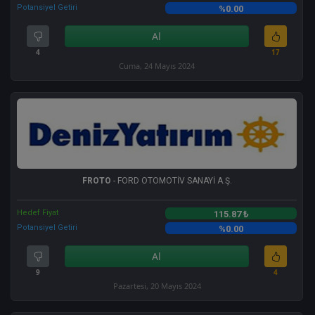
Potansiyel Getiri
%0.00
Al
4
17
Cuma, 24 Mayıs 2024
FROTO
- FORD OTOMOTİV SANAYİ A.Ş.
Hedef Fiyat
115.87 ₺
Potansiyel Getiri
%0.00
Al
9
4
Pazartesi, 20 Mayıs 2024