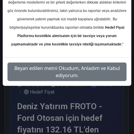
değerleme modellerini ve bir şirketi değerlerken dikkate aldıkları kriterleri
Kurum Sayısı
göz önünde bulundurabilirsiniz, lakin yalnızca bu raporlar veya analizlere
20
güvenerek yatırım yapmak sizi maddi kayıplara uğratabilir.. Bu
Al
Tut
Endeks
Tavsiye
bilgiler/paylaşımlar kurum&banka raporları olmakla birlikte
Hedef Fiyat
Üstü Get.
Yok
Platformu kesinlikle alım/satım için bir tavsiye veya yorum
10
3
5
2
yapmamaktadır ve yine kesinlikle tavsiye niteliği taşımamaktadır.
"
Cuma, 15 Mayıs 2026
Beyan edilen metni Okudum, Anladım ve Kabul
ediyorum.
Ana Sayfa
Deniz Yatırım
FROTO
Hedef Fiyat
Deniz Yatırım FROTO -
Ford Otosan için hedef
fiyatını 132.16 TL'den