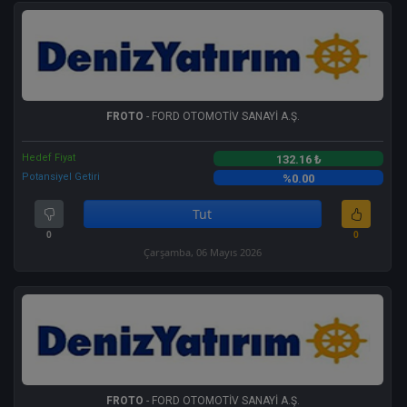
FROTO
- FORD OTOMOTİV SANAYİ A.Ş.
Hedef Fiyat
132.16 ₺
Potansiyel Getiri
%0.00
Tut
0
0
Çarşamba, 06 Mayıs 2026
FROTO
- FORD OTOMOTİV SANAYİ A.Ş.