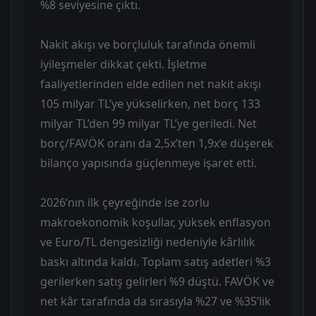
%8 seviyesine çıktı.
Nakit akışı ve borçluluk tarafında önemli
iyileşmeler dikkat çekti. İşletme
faaliyetlerinden elde edilen net nakit akışı
105 milyar TL’ye yükselirken, net borç 133
milyar TL’den 99 milyar TL’ye geriledi. Net
borç/FAVÖK oranı da 2,5x’ten 1,9x’e düşerek
bilanço yapısında güçlenmeye işaret etti.
2026’nın ilk çeyreğinde ise zorlu
makroekonomik koşullar, yüksek enflasyon
ve Euro/TL dengesizliği nedeniyle kârlılık
baskı altında kaldı. Toplam satış adetleri %3
gerilerken satış gelirleri %9 düştü. FAVÖK ve
net kâr tarafında da sırasıyla %27 ve %35’lik