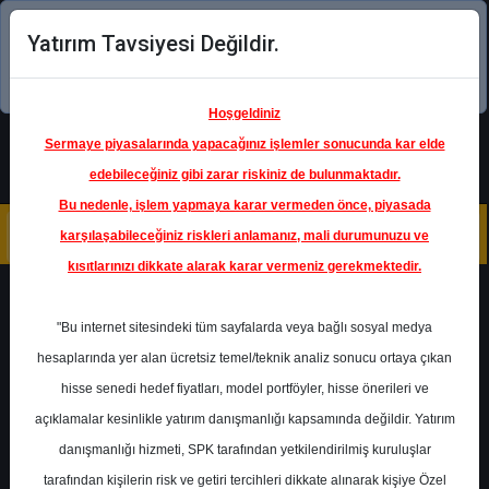
Yatırım Tavsiyesi Değildir.
Şimdi uygulamayı indirin!
Hoşgeldiniz
Sermaye piyasalarında yapacağınız işlemler sonucunda kar elde
edebileceğiniz gibi zarar riskiniz de bulunmaktadır.
Bu nedenle, işlem yapmaya karar vermeden önce, piyasada
karşılaşabileceğiniz riskleri anlamanız, mali durumunuzu ve
kısıtlarınızı dikkate alarak karar vermeniz gerekmektedir.
Geri Dön
"Bu internet sitesindeki tüm sayfalarda veya bağlı sosyal medya
hesaplarında yer alan ücretsiz temel/teknik analiz sonucu ortaya çıkan
hisse senedi hedef fiyatları, model portföyler, hisse önerileri ve
açıklamalar kesinlikle yatırım danışmanlığı kapsamında değildir. Yatırım
FROTO
- FORD OTOMOTİV
SANAYİ A.Ş.
danışmanlığı hizmeti, SPK tarafından yetkilendirilmiş kuruluşlar
Hedef Fiyat
121.40 ₺
tarafından kişilerin risk ve getiri tercihleri dikkate alınarak kişiye Özel