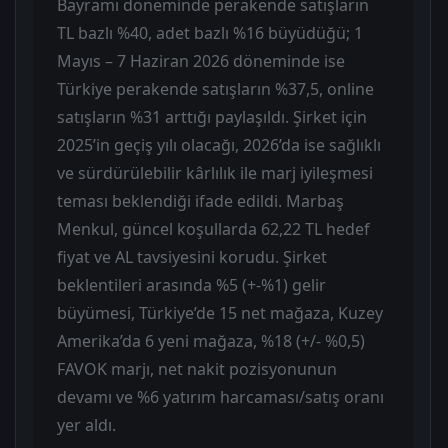
Bayramı döneminde perakende satışların
TL bazlı %40, adet bazlı %16 büyüdüğü; 1
Mayıs – 7 Haziran 2026 döneminde ise
Türkiye perakende satışların %37,5, online
satışların %31 arttığı paylaşıldı. Şirket için
2025’in geçiş yılı olacağı, 2026’da ise sağlıklı
ve sürdürülebilir kârlılık ile marj iyileşmesi
teması beklendiği ifade edildi. Marbaş
Menkul, güncel koşullarda 62,22 TL hedef
fiyat ve AL tavsiyesini korudu. Şirket
beklentileri arasında %5 (+-%1) gelir
büyümesi, Türkiye’de 15 net mağaza, Kuzey
Amerika’da 6 yeni mağaza, %18 (+/- %0,5)
FAVOK marjı, net nakit pozisyonunun
devamı ve %6 yatırım harcaması/satış oranı
yer aldı.