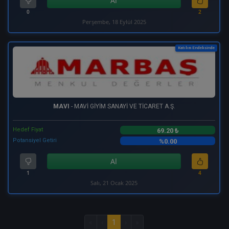
Al
0
2
Perşembe, 18 Eylül 2025
Katılım Endeksinde
MAVI
- MAVİ GİYİM SANAYİ VE TİCARET A.Ş.
Hedef Fiyat
69.20 ₺
Potansiyel Getiri
%0.00
Al
1
4
Salı, 21 Ocak 2025
«
‹
1
›
»