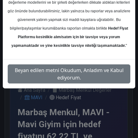
değerleme modellerini ve bir şirketi değerlerken dikkate aldıkları kriterleri
Kurum Sayısı
göz önünde bulundurabilirsiniz, lakin yalnızca bu raporlar veya analizlere
15
güvenerek yatırım yapmak sizi maddi kayıplara uğratabilir.. Bu
Al
Tut
End.
Endeks
Tavsiye
bilgiler/paylaşımlar kurum&banka raporları olmakla birlikte
Hedef Fiyat
Paralel
Üstü
Yok
Platformu kesinlikle alım/satım için bir tavsiye veya yorum
Get.
Get.
9
1
1
2
2
yapmamaktadır ve yine kesinlikle tavsiye niteliği taşımamaktadır.
"
Çarşamba, 10 Haziran 2026
Beyan edilen metni Okudum, Anladım ve Kabul
ediyorum.
Ana Sayfa
Marbaş Menkul Değerler
MAVI
Hedef Fiyat
Marbaş Menkul, MAVI -
Mavi Giyim için hedef
fiyatını 62,22 TL ve