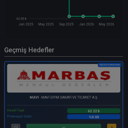
62.00 ₺
Jan 2025
May 2025
Sep 2025
Jan 2026
May 2026
Geçmiş Hedefler
Katılım Endeksinde
MAVI
- MAVİ GİYİM SANAYİ VE TİCARET A.Ş.
Hedef Fiyat
62.22 ₺
Potansiyel Getiri
%0.00