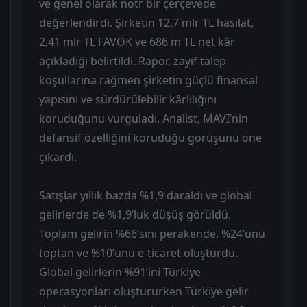
ve genel olarak nötr bir çerçevede
değerlendirdi. Şirketin 12,7 mlr TL hasılat,
2,41 mlr TL FAVÖK ve 686 m TL net kâr
açıkladığı belirtildi. Rapor, zayıf talep
koşullarına rağmen şirketin güçlü finansal
yapısını ve sürdürülebilir kârlılığını
koruduğunu vurguladı. Analist, MAVI’nin
defansif özelliğini koruduğu görüşünü öne
çıkardı.
Satışlar yıllık bazda %1,9 daraldı ve global
gelirlerde de %1,9’luk düşüş görüldü.
Toplam gelirin %66’sını perakende, %24’ünü
toptan ve %10’unu e-ticaret oluşturdu.
Global gelirlerin %91’ini Türkiye
operasyonları oluştururken Türkiye gelir