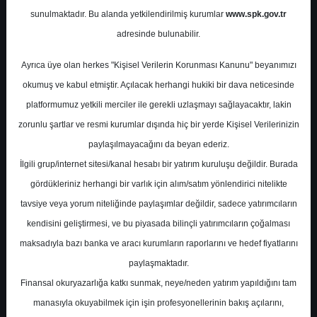
Potansiyel
%58.97
sunulmaktadır. Bu alanda yetkilendirilmiş kurumlar
www.spk.gov.tr
Getiri
adresinde bulunabilir.
Al
0
0
Ayrıca üye olan herkes "Kişisel Verilerin Korunması Kanunu" beyanımızı
Çarşamba, 10 Haziran 2026
okumuş ve kabul etmiştir. Açılacak herhangi hukiki bir dava neticesinde
platformumuz yetkili merciler ile gerekli uzlaşmayı sağlayacaktır, lakin
zorunlu şartlar ve resmi kurumlar dışında hiç bir yerde Kişisel Verilerinizin
paylaşılmayacağını da beyan ederiz.
İlgili grup/internet sitesi/kanal hesabı bir yatırım kuruluşu değildir. Burada
gördükleriniz herhangi bir varlık için alım/satım yönlendirici nitelikte
tavsiye veya yorum niteliğinde paylaşımlar değildir, sadece yatırımcıların
En Yüksek Tahmin
69,90 ₺
kendisini geliştirmesi, ve bu piyasada bilinçli yatırımcıların çoğalması
Ortalama Fiyat Tahmini
62,61 ₺
maksadıyla bazı banka ve aracı kurumların raporlarını ve hedef fiyatlarını
En Düşük Tahmin
53,50 ₺
paylaşmaktadır.
Ortalama Getiri Potansiyeli
%59.97
Finansal okuryazarlığa katkı sunmak, neye/neden yatırım yapıldığını tam
manasıyla okuyabilmek için işin profesyonellerinin bakış açılarını,