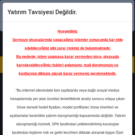
Yatırım Tavsiyesi Değildir.
Şimdi uygulamayı indirin!
Hoşgeldiniz
Sermaye piyasalarında yapacağınız işlemler sonucunda kar elde
edebileceğiniz gibi zarar riskiniz de bulunmaktadır.
Bu nedenle, işlem yapmaya karar vermeden önce, piyasada
karşılaşabileceğiniz riskleri anlamanız, mali durumunuzu ve
kısıtlarınızı dikkate alarak karar vermeniz gerekmektedir.
Geri Dön
"Bu internet sitesindeki tüm sayfalarda veya bağlı sosyal medya
Katılım Endeksinde
hesaplarında yer alan ücretsiz temel/teknik analiz sonucu ortaya çıkan
hisse senedi hedef fiyatları, model portföyler, hisse önerileri ve
açıklamalar kesinlikle yatırım danışmanlığı kapsamında değildir. Yatırım
MAVI
- MAVİ GİYİM SANAYİ VE
TİCARET A.Ş.
danışmanlığı hizmeti, SPK tarafından yetkilendirilmiş kuruluşlar
Hedef Fiyat
62.22 ₺
tarafından kişilerin risk ve getiri tercihleri dikkate alınarak kişiye Özel