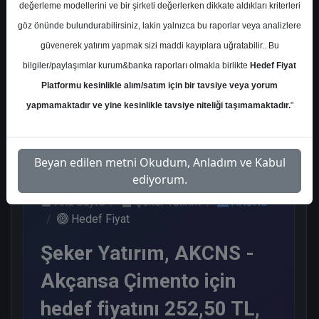
değerleme modellerini ve bir şirketi değerlerken dikkate aldıkları kriterleri
Kurum Sayısı
göz önünde bulundurabilirsiniz, lakin yalnızca bu raporlar veya analizlere
8
güvenerek yatırım yapmak sizi maddi kayıplara uğratabilir.. Bu
Al
Tut
End. Paralel
bilgiler/paylaşımlar kurum&banka raporları olmakla birlikte
Hedef Fiyat
Get.
Platformu kesinlikle alım/satım için bir tavsiye veya yorum
3
2
3
yapmamaktadır ve yine kesinlikle tavsiye niteliği taşımamaktadır.
"
Çarşamba, 01 Temmuz 2026
Beyan edilen metni Okudum, Anladım ve Kabul
ediyorum.
Ana Sayfa
Şeker Yatırım
AKCNS
Hedef Fiyat
Şeker Yatırım, AKCNS -
Akçansa Çimento için
hedef fiyatını 252,50 TL,