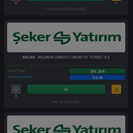
0
0
Çarşamba, 30 Nisan 2025
AKCNS
- AKÇANSA ÇİMENTO SANAYİ VE TİCARET A.Ş.
Hedef Fiyat
251.20 ₺
Potansiyel Getiri
%0.00
Al
0
1
Salı, 07 Ocak 2025