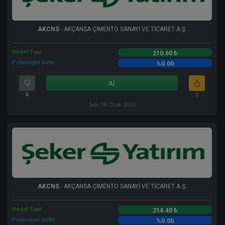
AKCNS
- AKÇANSA ÇİMENTO SANAYİ VE TİCARET A.Ş.
Hedef Fiyat
210.60 ₺
Potansiyel Getiri
%0.00
Al
0
2
Salı, 16 Ocak 2024
AKCNS
- AKÇANSA ÇİMENTO SANAYİ VE TİCARET A.Ş.
Hedef Fiyat
214.40 ₺
Potansiyel Getiri
%0.00