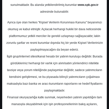
Potansiyel
%0.00
sunulmaktadır. Bu alanda yetkilendirilmiş kurumlar
www.spk.gov.tr
Getiri
adresinde bulunabilir.
Al
0
0
Ayrıca üye olan herkes "Kişisel Verilerin Korunması Kanunu" beyanımızı
Çarşamba, 01 Temmuz 2026
okumuş ve kabul etmiştir. Açılacak herhangi hukiki bir dava neticesinde
platformumuz yetkili merciler ile gerekli uzlaşmayı sağlayacaktır, lakin
zorunlu şartlar ve resmi kurumlar dışında hiç bir yerde Kişisel Verilerinizin
paylaşılmayacağını da beyan ederiz.
İlgili grup/internet sitesi/kanal hesabı bir yatırım kuruluşu değildir. Burada
gördükleriniz herhangi bir varlık için alım/satım yönlendirici nitelikte
tavsiye veya yorum niteliğinde paylaşımlar değildir, sadece yatırımcıların
En Yüksek Tahmin
313,23 ₺
kendisini geliştirmesi, ve bu piyasada bilinçli yatırımcıların çoğalması
Ortalama Fiyat Tahmini
288,05 ₺
maksadıyla bazı banka ve aracı kurumların raporlarını ve hedef fiyatlarını
En Düşük Tahmin
258,68 ₺
paylaşmaktadır.
Ortalama Getiri Potansiyeli
%21.85
Finansal okuryazarlığa katkı sunmak, neye/neden yatırım yapıldığını tam
manasıyla okuyabilmek için işin profesyonellerinin bakış açılarını,