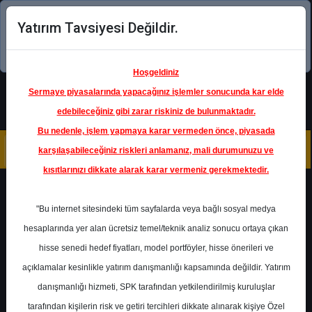
Yatırım Tavsiyesi Değildir.
Şimdi uygulamayı indirin!
Hoşgeldiniz
Sermaye piyasalarında yapacağınız işlemler sonucunda kar elde
edebileceğiniz gibi zarar riskiniz de bulunmaktadır.
Bu nedenle, işlem yapmaya karar vermeden önce, piyasada
karşılaşabileceğiniz riskleri anlamanız, mali durumunuzu ve
kısıtlarınızı dikkate alarak karar vermeniz gerekmektedir.
Geri Dön
"Bu internet sitesindeki tüm sayfalarda veya bağlı sosyal medya
hesaplarında yer alan ücretsiz temel/teknik analiz sonucu ortaya çıkan
hisse senedi hedef fiyatları, model portföyler, hisse önerileri ve
açıklamalar kesinlikle yatırım danışmanlığı kapsamında değildir. Yatırım
AKCNS
- AKÇANSA ÇİMENTO
SANAYİ VE TİCARET A.Ş.
danışmanlığı hizmeti, SPK tarafından yetkilendirilmiş kuruluşlar
Hedef Fiyat
252.50 ₺
tarafından kişilerin risk ve getiri tercihleri dikkate alınarak kişiye Özel