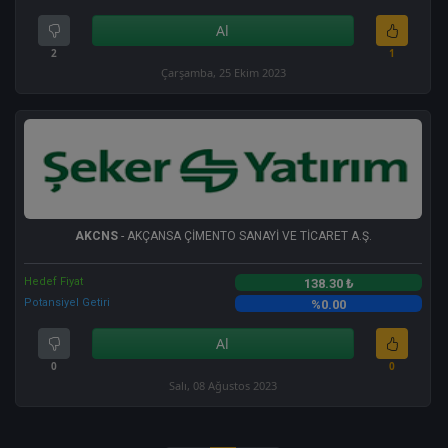
Al
2
1
Çarşamba, 25 Ekim 2023
AKCNS
- AKÇANSA ÇİMENTO SANAYİ VE TİCARET A.Ş.
Hedef Fiyat
138.30 ₺
Potansiyel Getiri
%0.00
Al
0
0
Salı, 08 Ağustos 2023