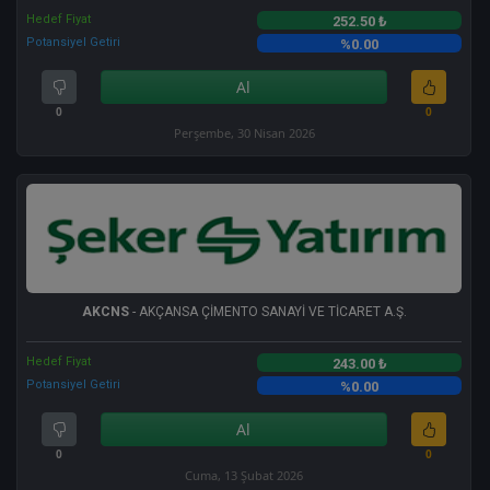
Hedef Fiyat
252.50 ₺
Potansiyel Getiri
%0.00
Al
0
0
Perşembe, 30 Nisan 2026
AKCNS
- AKÇANSA ÇİMENTO SANAYİ VE TİCARET A.Ş.
Hedef Fiyat
243.00 ₺
Potansiyel Getiri
%0.00
Al
0
0
Cuma, 13 Şubat 2026