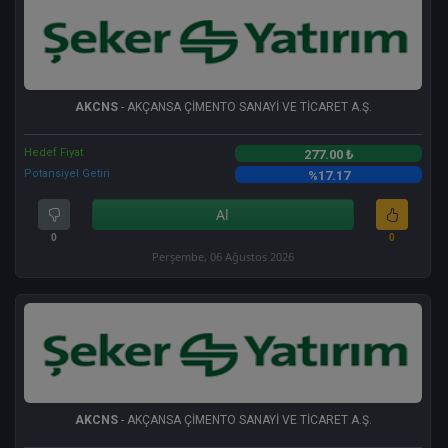
AKCNS
- AKÇANSA ÇİMENTO SANAYİ VE TİCARET A.Ş.
Hedef Fiyat
277.00 ₺
Potansiyel Getiri
%17.17
Al
0
0
Perşembe, 06 Ağustos 2026
AKCNS
- AKÇANSA ÇİMENTO SANAYİ VE TİCARET A.Ş.