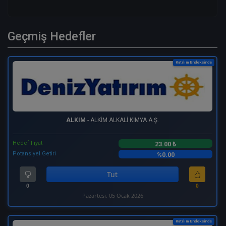
Geçmiş Hedefler
Katılım Endeksinde
ALKIM
- ALKİM ALKALİ KİMYA A.Ş.
Hedef Fiyat
23.00 ₺
Potansiyel Getiri
%0.00
Tut
0
0
Pazartesi, 05 Ocak 2026
Katılım Endeksinde