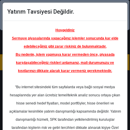
Yatırım Tavsiyesi Değildir.
Şimdi uygulamayı indirin!
Hoşgeldiniz
Sermaye piyasalarında yapacağınız işlemler sonucunda kar elde
edebileceğiniz gibi zarar riskiniz de bulunmaktadır.
Bu nedenle, işlem yapmaya karar vermeden önce, piyasada
karşılaşabileceğiniz riskleri anlamanız, mali durumunuzu ve
kısıtlarınızı dikkate alarak karar vermeniz gerekmektedir.
Geri Dön
"Bu internet sitesindeki tüm sayfalarda veya bağlı sosyal medya
Katılım Endeksinde
hesaplarında yer alan ücretsiz temel/teknik analiz sonucu ortaya çıkan
hisse senedi hedef fiyatları, model portföyler, hisse önerileri ve
açıklamalar kesinlikle yatırım danışmanlığı kapsamında değildir. Yatırım
ALKIM
- ALKİM ALKALİ KİMYA
A.Ş.
danışmanlığı hizmeti, SPK tarafından yetkilendirilmiş kuruluşlar
Hedef Fiyat
23.00 ₺
tarafından kişilerin risk ve getiri tercihleri dikkate alınarak kişiye Özel