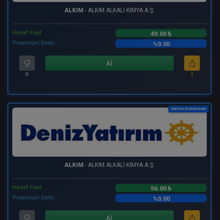
ALKIM
- ALKİM ALKALİ KİMYA A.Ş.
Hedef Fiyat
49.00 ₺
Potansiyel Getiri
%0.00
Al
0
1
Katılım Endeksinde
ALKIM
- ALKİM ALKALİ KİMYA A.Ş.
Hedef Fiyat
56.00 ₺
Potansiyel Getiri
%0.00
Al