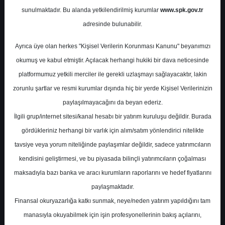
Potansiyel
%44.02
sunulmaktadır. Bu alanda yetkilendirilmiş kurumlar
www.spk.gov.tr
Getiri
adresinde bulunabilir.
Tut
0
0
Ayrıca üye olan herkes "Kişisel Verilerin Korunması Kanunu" beyanımızı
Cuma, 03 Temmuz 2026
okumuş ve kabul etmiştir. Açılacak herhangi hukiki bir dava neticesinde
platformumuz yetkili merciler ile gerekli uzlaşmayı sağlayacaktır, lakin
zorunlu şartlar ve resmi kurumlar dışında hiç bir yerde Kişisel Verilerinizin
paylaşılmayacağını da beyan ederiz.
İlgili grup/internet sitesi/kanal hesabı bir yatırım kuruluşu değildir. Burada
gördükleriniz herhangi bir varlık için alım/satım yönlendirici nitelikte
tavsiye veya yorum niteliğinde paylaşımlar değildir, sadece yatırımcıların
En Yüksek Tahmin
23,00 ₺
kendisini geliştirmesi, ve bu piyasada bilinçli yatırımcıların çoğalması
Ortalama Fiyat Tahmini
23,00 ₺
maksadıyla bazı banka ve aracı kurumların raporlarını ve hedef fiyatlarını
En Düşük Tahmin
23,00 ₺
paylaşmaktadır.
Ortalama Getiri Potansiyeli
%44.02
Finansal okuryazarlığa katkı sunmak, neye/neden yatırım yapıldığını tam
manasıyla okuyabilmek için işin profesyonellerinin bakış açılarını,