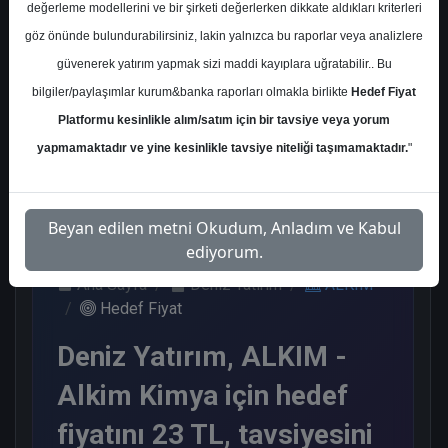
değerleme modellerini ve bir şirketi değerlerken dikkate aldıkları kriterleri
Kurum Sayısı
göz önünde bulundurabilirsiniz, lakin yalnızca bu raporlar veya analizlere
1
güvenerek yatırım yapmak sizi maddi kayıplara uğratabilir.. Bu
Tut
bilgiler/paylaşımlar kurum&banka raporları olmakla birlikte
Hedef Fiyat
Platformu kesinlikle alım/satım için bir tavsiye veya yorum
1
yapmamaktadır ve yine kesinlikle tavsiye niteliği taşımamaktadır.
"
Cuma, 03 Temmuz 2026
Beyan edilen metni Okudum, Anladım ve Kabul
ediyorum.
Ana Sayfa
Deniz Yatırım
ALKIM
Hedef Fiyat
Deniz Yatırım, ALKIM -
Alkim Kimya için hedef
fiyatını 23 TL, tavsiyesini