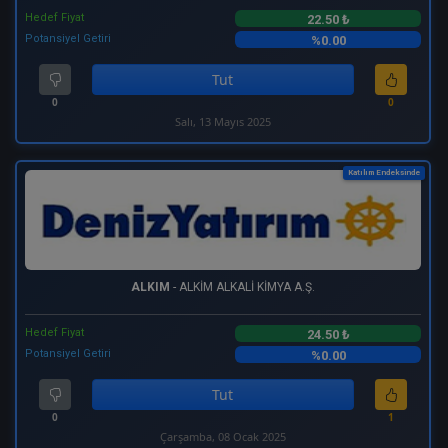
Hedef Fiyat
22.50 ₺
Potansiyel Getiri
%0.00
Tut
0
0
Salı, 13 Mayıs 2025
Katılım Endeksinde
ALKIM
- ALKİM ALKALİ KİMYA A.Ş.
Hedef Fiyat
24.50 ₺
Potansiyel Getiri
%0.00
Tut
0
1
Çarşamba, 08 Ocak 2025