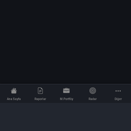
Ana Sayfa
Raporlar
M.Portföy
Radar
Diğer