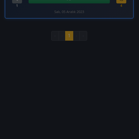
1
4
Salı, 05 Aralık 2023
«
‹
1
›
»