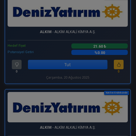
ALKIM
- ALKİM ALKALİ KİMYA A.Ş.
Hedef Fiyat
21.60 ₺
Potansiyel Getiri
%0.00
Tut
0
0
Çarşamba, 20 Ağustos 2025
Katılım Endeksinde
ALKIM
- ALKİM ALKALİ KİMYA A.Ş.