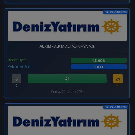
Katılım Endeksinde
ALKIM
- ALKİM ALKALİ KİMYA A.Ş.
Hedef Fiyat
45.00 ₺
Potansiyel Getiri
%0.00
Al
2
4
Cuma, 22 Kasım 2024
Katılım Endeksinde