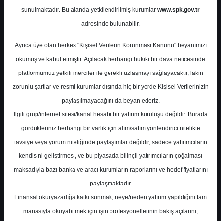
Potansiyel
%34.51
sunulmaktadır. Bu alanda yetkilendirilmiş kurumlar
www.spk.gov.tr
Getiri
adresinde bulunabilir.
Endeks Üstü
Get.
2
0
Ayrıca üye olan herkes "Kişisel Verilerin Korunması Kanunu" beyanımızı
Salı, 07 Temmuz 2026
okumuş ve kabul etmiştir. Açılacak herhangi hukiki bir dava neticesinde
platformumuz yetkili merciler ile gerekli uzlaşmayı sağlayacaktır, lakin
zorunlu şartlar ve resmi kurumlar dışında hiç bir yerde Kişisel Verilerinizin
paylaşılmayacağını da beyan ederiz.
İlgili grup/internet sitesi/kanal hesabı bir yatırım kuruluşu değildir. Burada
gördükleriniz herhangi bir varlık için alım/satım yönlendirici nitelikte
tavsiye veya yorum niteliğinde paylaşımlar değildir, sadece yatırımcıların
En Yüksek Tahmin
129,40 ₺
kendisini geliştirmesi, ve bu piyasada bilinçli yatırımcıların çoğalması
Ortalama Fiyat Tahmini
112,81 ₺
maksadıyla bazı banka ve aracı kurumların raporlarını ve hedef fiyatlarını
En Düşük Tahmin
98,00 ₺
paylaşmaktadır.
Ortalama Getiri Potansiyeli
%17.26
Finansal okuryazarlığa katkı sunmak, neye/neden yatırım yapıldığını tam
manasıyla okuyabilmek için işin profesyonellerinin bakış açılarını,