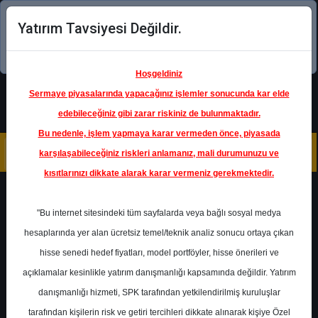
Yatırım Tavsiyesi Değildir.
Şimdi uygulamayı indirin!
Hoşgeldiniz
Sermaye piyasalarında yapacağınız işlemler sonucunda kar elde
edebileceğiniz gibi zarar riskiniz de bulunmaktadır.
Bu nedenle, işlem yapmaya karar vermeden önce, piyasada
karşılaşabileceğiniz riskleri anlamanız, mali durumunuzu ve
kısıtlarınızı dikkate alarak karar vermeniz gerekmektedir.
Geri Dön
"Bu internet sitesindeki tüm sayfalarda veya bağlı sosyal medya
hesaplarında yer alan ücretsiz temel/teknik analiz sonucu ortaya çıkan
hisse senedi hedef fiyatları, model portföyler, hisse önerileri ve
açıklamalar kesinlikle yatırım danışmanlığı kapsamında değildir. Yatırım
AKSEN
- AKSA ENERJİ ÜRETİM
A.Ş.
danışmanlığı hizmeti, SPK tarafından yetkilendirilmiş kuruluşlar
Hedef Fiyat
129.40 ₺
tarafından kişilerin risk ve getiri tercihleri dikkate alınarak kişiye Özel