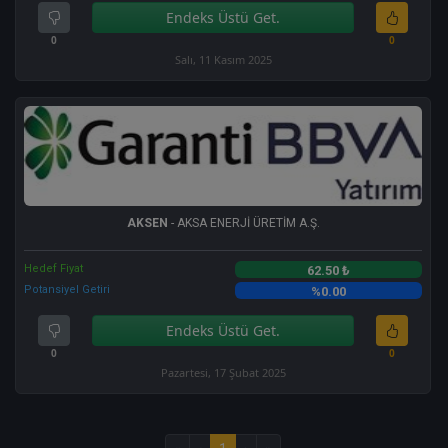
Endeks Üstü Get.
0
0
Salı, 11 Kasım 2025
AKSEN
- AKSA ENERJİ ÜRETİM A.Ş.
Hedef Fiyat
62.50 ₺
Potansiyel Getiri
%0.00
Endeks Üstü Get.
0
0
Pazartesi, 17 Şubat 2025