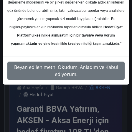
değerleme modellerini ve bir şirketi değerlerken dikkate aldıkları kriterleri
Kurum Sayısı
göz önünde bulundurabilirsiniz, lakin yalnızca bu raporlar veya analizlere
12
güvenerek yatırım yapmak sizi maddi kayıplara uğratabilir.. Bu
Al
Tut
End.
Endeks
bilgiler/paylaşımlar kurum&banka raporları olmakla birlikte
Hedef Fiyat
Paralel
Üstü Get.
Platformu kesinlikle alım/satım için bir tavsiye veya yorum
Get.
7
2
2
yapmamaktadır ve yine kesinlikle tavsiye niteliği taşımamaktadır.
"
1
Salı, 07 Temmuz 2026
Beyan edilen metni Okudum, Anladım ve Kabul
ediyorum.
Ana Sayfa
Garanti BBVA
AKSEN
Hedef Fiyat
Garanti BBVA Yatırım,
AKSEN - Aksa Enerji için
hedef fiyatını 108 TL'den