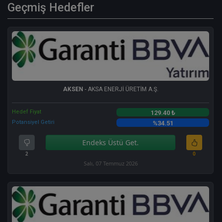
Geçmiş Hedefler
AKSEN
- AKSA ENERJİ ÜRETİM A.Ş.
Hedef Fiyat
129.40 ₺
Potansiyel Getiri
%34.51
Endeks Üstü Get.
2
0
Salı, 07 Temmuz 2026