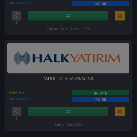
Potansiyel Getiri
%0.00
Al
0
1
Cumartesi, 01 Haziran 2024
TATGD
- TAT GIDA SANAYİ A.Ş.
Hedef Fiyat
46.84 ₺
Potansiyel Getiri
%0.00
Al
0
1
Salı, 24 Ekim 2023