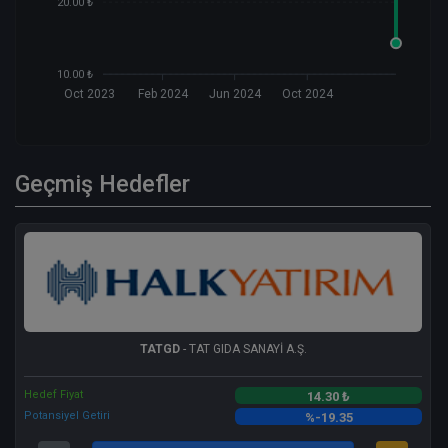
20.00 ₺
10.00 ₺
Oct 2023
Feb 2024
Jun 2024
Oct 2024
Geçmiş Hedefler
TATGD
- TAT GIDA SANAYİ A.Ş.
Hedef Fiyat
14.30 ₺
Potansiyel Getiri
%-19.35