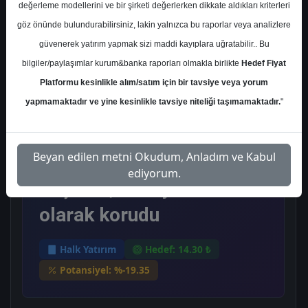
Perşembe, 27 Şubat 2025
değerleme modellerini ve bir şirketi değerlerken dikkate aldıkları kriterleri
göz önünde bulundurabilirsiniz, lakin yalnızca bu raporlar veya analizlere
güvenerek yatırım yapmak sizi maddi kayıplara uğratabilir.. Bu
Ana Sayfa
Halk Yatırım
TATGD
bilgiler/paylaşımlar kurum&banka raporları olmakla birlikte
Hedef Fiyat
Hedef Fiyat
Platformu kesinlikle alım/satım için bir tavsiye veya yorum
Halk Yatırım, TATGD-Tat
yapmamaktadır ve yine kesinlikle tavsiye niteliği taşımamaktadır.
"
Gıda için hedef fiyatını
Beyan edilen metni Okudum, Anladım ve Kabul
17,45 TL'den 14,3 TL'ye
ediyorum.
düşürdü, tavsiyesini "tut"
olarak korudu
Halk Yatırım
Hedef: 14.30 ₺
Potansiyel: %-19.35