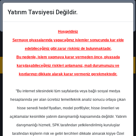
Yatırım Tavsiyesi Değildir.
Şimdi uygulamayı indirin!
Hoşgeldiniz
Sermaye piyasalarında yapacağınız işlemler sonucunda kar elde
edebileceğiniz gibi zarar riskiniz de bulunmaktadır.
Bu nedenle, işlem yapmaya karar vermeden önce, piyasada
karşılaşabileceğiniz riskleri anlamanız, mali durumunuzu ve
kısıtlarınızı dikkate alarak karar vermeniz gerekmektedir.
Geri Dön
"Bu internet sitesindeki tüm sayfalarda veya bağlı sosyal medya
hesaplarında yer alan ücretsiz temel/teknik analiz sonucu ortaya çıkan
hisse senedi hedef fiyatları, model portföyler, hisse önerileri ve
açıklamalar kesinlikle yatırım danışmanlığı kapsamında değildir. Yatırım
TATGD
- TAT GIDA SANAYİ A.Ş.
danışmanlığı hizmeti, SPK tarafından yetkilendirilmiş kuruluşlar
Hedef Fiyat
14.30 ₺
tarafından kişilerin risk ve getiri tercihleri dikkate alınarak kişiye Özel