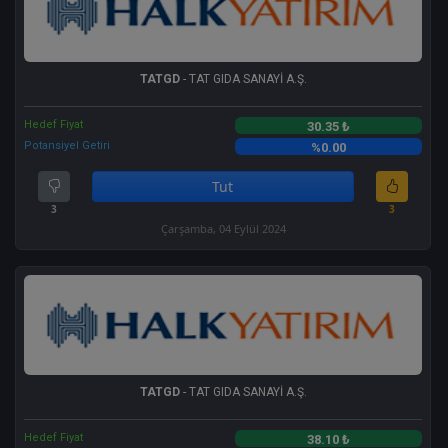
TATGD
- TAT GIDA SANAYİ A.Ş.
Hedef Fiyat
30.35 ₺
Potansiyel Getiri
%0.00
Tut
3
3
Çarşamba, 04 Eylül 2024
TATGD
- TAT GIDA SANAYİ A.Ş.
Hedef Fiyat
38.10 ₺