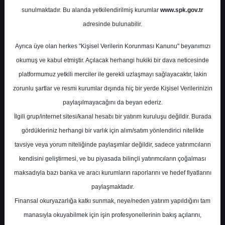
Potansiyel
%-19.35
sunulmaktadır. Bu alanda yetkilendirilmiş kurumlar
www.spk.gov.tr
Getiri
adresinde bulunabilir.
Tut
2
1
Ayrıca üye olan herkes "Kişisel Verilerin Korunması Kanunu" beyanımızı
Perşembe, 27 Şubat 2025
okumuş ve kabul etmiştir. Açılacak herhangi hukiki bir dava neticesinde
platformumuz yetkili merciler ile gerekli uzlaşmayı sağlayacaktır, lakin
zorunlu şartlar ve resmi kurumlar dışında hiç bir yerde Kişisel Verilerinizin
paylaşılmayacağını da beyan ederiz.
İlgili grup/internet sitesi/kanal hesabı bir yatırım kuruluşu değildir. Burada
gördükleriniz herhangi bir varlık için alım/satım yönlendirici nitelikte
tavsiye veya yorum niteliğinde paylaşımlar değildir, sadece yatırımcıların
En Yüksek Tahmin
0,00 ₺
kendisini geliştirmesi, ve bu piyasada bilinçli yatırımcıların çoğalması
Ortalama Fiyat Tahmini
0,00 ₺
maksadıyla bazı banka ve aracı kurumların raporlarını ve hedef fiyatlarını
En Düşük Tahmin
0,00 ₺
paylaşmaktadır.
Ortalama Getiri Potansiyeli
%-100.00
Finansal okuryazarlığa katkı sunmak, neye/neden yatırım yapıldığını tam
manasıyla okuyabilmek için işin profesyonellerinin bakış açılarını,