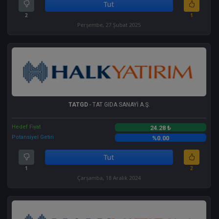
Tut
2
1
Perşembe, 27 Şubat 2025
TATGD
- TAT GIDA SANAYİ A.Ş.
Hedef Fiyat
24.28 ₺
Potansiyel Getiri
%0.00
Tut
1
2
Çarşamba, 18 Aralık 2024