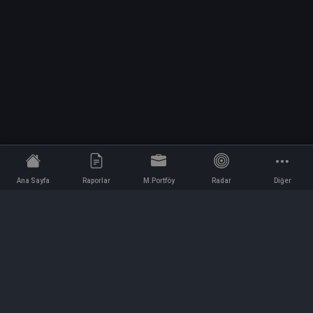
Ana Sayfa
Raporlar
M.Portföy
Radar
Diğer