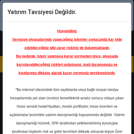
Yatırım Tavsiyesi Değildir.
Şimdi uygulamayı indirin!
Hoşgeldiniz
Sermaye piyasalarında yapacağınız işlemler sonucunda kar elde
edebileceğiniz gibi zarar riskiniz de bulunmaktadır.
Bu nedenle, işlem yapmaya karar vermeden önce, piyasada
karşılaşabileceğiniz riskleri anlamanız, mali durumunuzu ve
kısıtlarınızı dikkate alarak karar vermeniz gerekmektedir.
Geri Dön
"Bu internet sitesindeki tüm sayfalarda veya bağlı sosyal medya
hesaplarında yer alan ücretsiz temel/teknik analiz sonucu ortaya çıkan
hisse senedi hedef fiyatları, model portföyler, hisse önerileri ve
açıklamalar kesinlikle yatırım danışmanlığı kapsamında değildir. Yatırım
TATGD
- TAT GIDA SANAYİ A.Ş.
danışmanlığı hizmeti, SPK tarafından yetkilendirilmiş kuruluşlar
Hedef Fiyat
14.30 ₺
tarafından kişilerin risk ve getiri tercihleri dikkate alınarak kişiye Özel