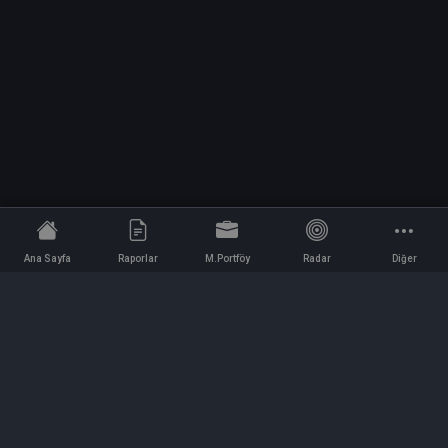
Ana Sayfa
Raporlar
M.Portföy
Radar
Diğer