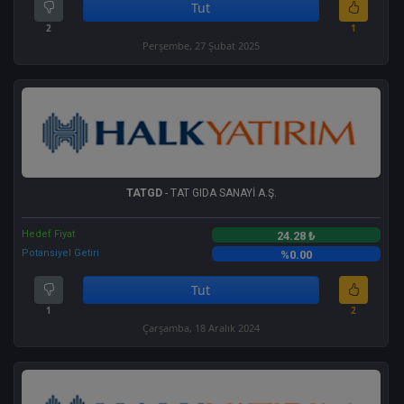
Tut
2
1
Perşembe, 27 Şubat 2025
TATGD
- TAT GIDA SANAYİ A.Ş.
Hedef Fiyat
24.28 ₺
Potansiyel Getiri
%0.00
Tut
1
2
Çarşamba, 18 Aralık 2024