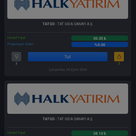
TATGD
- TAT GIDA SANAYİ A.Ş.
Hedef Fiyat
30.35 ₺
Potansiyel Getiri
%0.00
Tut
3
3
Çarşamba, 04 Eylül 2024
TATGD
- TAT GIDA SANAYİ A.Ş.
Hedef Fiyat
38.10 ₺