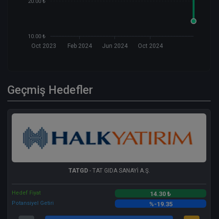
20.00 ₺
10.00 ₺
Oct 2023
Feb 2024
Jun 2024
Oct 2024
Geçmiş Hedefler
TATGD
- TAT GIDA SANAYİ A.Ş.
Hedef Fiyat
14.30 ₺
Potansiyel Getiri
%-19.35