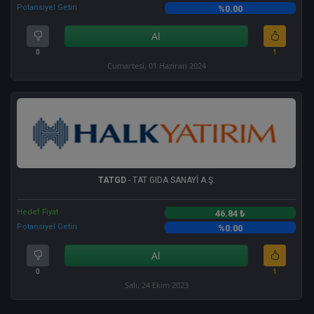
Potansiyel Getiri
%0.00
Al
0
1
Cumartesi, 01 Haziran 2024
TATGD
- TAT GIDA SANAYİ A.Ş.
Hedef Fiyat
46.84 ₺
Potansiyel Getiri
%0.00
Al
0
1
Salı, 24 Ekim 2023