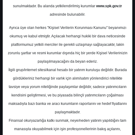
Potansiyel
%-19.35
sunulmaktadır. Bu alanda yetkilendirilmiş kurumlar
www.spk.gov.tr
Getiri
adresinde bulunabilir.
Tut
2
1
Ayrıca üye olan herkes "Kişisel Verilerin Korunması Kanunu" beyanımızı
Perşembe, 27 Şubat 2025
okumuş ve kabul etmiştir. Açılacak herhangi hukiki bir dava neticesinde
platformumuz yetkili merciler ile gerekli uzlaşmayı sağlayacaktır, lakin
zorunlu şartlar ve resmi kurumlar dışında hiç bir yerde Kişisel Verilerinizin
paylaşılmayacağını da beyan ederiz.
İlgili grup/internet sitesi/kanal hesabı bir yatırım kuruluşu değildir. Burada
gördükleriniz herhangi bir varlık için alım/satım yönlendirici nitelikte
tavsiye veya yorum niteliğinde paylaşımlar değildir, sadece yatırımcıların
En Yüksek Tahmin
0,00 ₺
kendisini geliştirmesi, ve bu piyasada bilinçli yatırımcıların çoğalması
Ortalama Fiyat Tahmini
0,00 ₺
maksadıyla bazı banka ve aracı kurumların raporlarını ve hedef fiyatlarını
En Düşük Tahmin
0,00 ₺
paylaşmaktadır.
Ortalama Getiri Potansiyeli
%-100.00
Finansal okuryazarlığa katkı sunmak, neye/neden yatırım yapıldığını tam
manasıyla okuyabilmek için işin profesyonellerinin bakış açılarını,