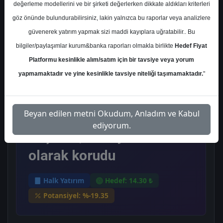
Perşembe, 27 Şubat 2025
değerleme modellerini ve bir şirketi değerlerken dikkate aldıkları kriterleri
göz önünde bulundurabilirsiniz, lakin yalnızca bu raporlar veya analizlere
güvenerek yatırım yapmak sizi maddi kayıplara uğratabilir.. Bu
Ana Sayfa
Halk Yatırım
TATGD
bilgiler/paylaşımlar kurum&banka raporları olmakla birlikte
Hedef Fiyat
Hedef Fiyat
Platformu kesinlikle alım/satım için bir tavsiye veya yorum
Halk Yatırım, TATGD-Tat
yapmamaktadır ve yine kesinlikle tavsiye niteliği taşımamaktadır.
"
Gıda için hedef fiyatını
Beyan edilen metni Okudum, Anladım ve Kabul
17,45 TL'den 14,3 TL'ye
ediyorum.
düşürdü, tavsiyesini "tut"
olarak korudu
Halk Yatırım
Hedef: 14.30 ₺
Potansiyel: %-19.35