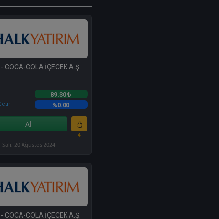
- COCA-COLA İÇECEK A.Ş.
89.30 ₺
etiri
%0.00
Al
4
Salı, 20 Ağustos 2024
- COCA-COLA İÇECEK A.Ş.