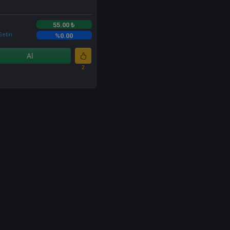
55.00 ₺
etiri
%0.00
Al
2