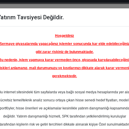
atırım Tavsiyesi Değildir.
del
Hisse
Öne
Raporlar
Partnerlerimi
y
Karşılaştır
Çıkanlar
Hoşgeldiniz
Sermaye piyasalarında yapacağınız işlemler sonucunda kar elde edebileceğini
gibi zarar riskiniz de bulunmaktadır.
Bu nedenle, işlem yapmaya karar vermeden önce, piyasada karşılaşabileceğini
iskleri anlamanız, mali durumunuzu ve kısıtlarınızı dikkate alarak karar vermen
gerekmektedir.
CA-COLA
.Ş.
Bu internet sitesindeki tüm sayfalarda veya bağlı sosyal medya hesaplarında yer al
70.10 ₺
ücretsiz temel/teknik analiz sonucu ortaya çıkan hisse senedi hedef fiyatları, model
%-21.24
En Yüksek Tahmi
portföyler, hisse önerileri ve açıklamalar kesinlikle yatırım danışmanlığı kapsamınd
Ortalama Fiyat
değildir. Yatırım danışmanlığı hizmeti, SPK tarafından yetkilendirilmiş kuruluşlar
Tahmini
tarafından kişilerin risk ve getiri tercihleri dikkate alınarak kişiye Özel sunulmaktadır
1
En Düşük Tahmi