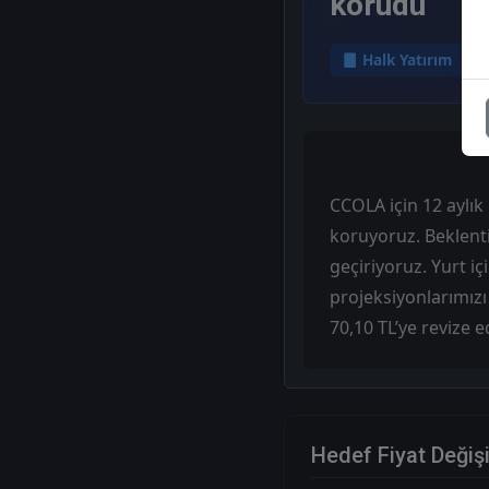
korudu
Halk Yatırım
CCOLA için 12 aylık 
koruyoruz. Beklent
geçiriyoruz. Yurt i
projeksiyonlarımızı
70,10 TL’ye revize 
Hedef Fiyat Değiş