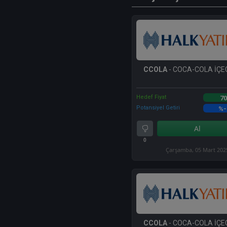
CCOLA
- COCA-COLA İÇEC
Hedef Fiyat
70
Potansiyel Getiri
%-
Al
0
Çarşamba, 05 Mart 202
CCOLA
- COCA-COLA İÇEC