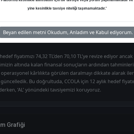
Platformu kesinlikle alım/satım için bir tavsiye veya yorum yapmamaktadır ve
yine kesinlikle tavsiye niteliği taşımamaktadır.
"
Hedef: 70.10 ₺
Potansiyel: %-21.24
Beyan edilen metni Okudum, Anladım ve Kabul ediyorum.
hedef fiyatımızı 74,32 TL’den 70,10 TL’ye revize ediyor ancak 
imizin altında kalan finansal sonuçların ardından tahminler
çi operasyonel kârlılıkta görülen daralmayı dikkate alarak i
 güncelledik. Bu doğrultuda, CCOLA için 12 aylık hedef fiyatı
ederken, ‘AL’ yönündeki tavsiyemizi koruyoruz.
im Grafiği