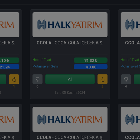
EK A.Ş.
CCOLA
- COCA-COLA İÇECEK A.Ş.
CCOLA
Hedef Fiyat
Hedef Fiyat
.10 ₺
74.32 ₺
Potansiyel Getiri
Potansiyel G
21.24
%0.00
Al
1
0
3
4
5
Salı, 05 Kasım 2024
EK A.Ş.
CCOLA
- COCA-COLA İÇECEK A.Ş.
CCOLA