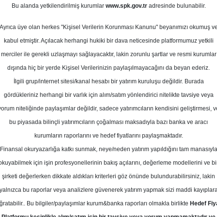
art 2025
Bu alanda yetkilendirilmiş kurumlar
www.spk.gov.tr
adresinde bulunabilir.
Ortalama Getiri
Potansiyeli
Ayrıca üye olan herkes "Kişisel Verilerin Korunması Kanunu" beyanımızı okumuş v
kabul etmiştir. Açılacak herhangi hukiki bir dava neticesinde platformumuz yetkili
merciler ile gerekli uzlaşmayı sağlayacaktır, lakin zorunlu şartlar ve resmi kurumlar
Al
End.
dışında hiç bir yerde Kişisel Verilerinizin paylaşılmayacağını da beyan ederiz.
Parale
Kurum Sayısı
Get.
İlgili grup/internet sitesi/kanal hesabı bir yatırım kuruluşu değildir. Burada
8
4
2
gördükleriniz herhangi bir varlık için alım/satım yönlendirici nitelikte tavsiye veya
yorum niteliğinde paylaşımlar değildir, sadece yatırımcıların kendisini geliştirmesi, v
bu piyasada bilinçli yatırımcıların çoğalması maksadıyla bazı banka ve aracı
Çarşamba, 05 Mart 2025
kurumların raporlarını ve hedef fiyatlarını paylaşmaktadır.
Finansal okuryazarlığa katkı sunmak, neye/neden yatırım yapıldığını tam manasıyl
alk Yatırım
CCOLA
Hedef Fiyat
okuyabilmek için işin profesyonellerinin bakış açılarını, değerleme modellerini ve bi
şirketi değerlerken dikkate aldıkları kriterleri göz önünde bulundurabilirsiniz, lakin
m, CCOLA-Coca Cola İçecek için hede
yalnızca bu raporlar veya analizlere güvenerek yatırım yapmak sizi maddi kayıplar
n 70,1 TL'ye düşürdü, tavsiyesini "al
ğratabilir.. Bu bilgiler/paylaşımlar kurum&banka raporları olmakla birlikte
Hedef Fiy