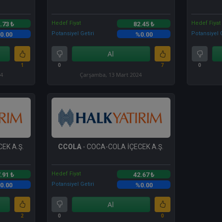
Hedef Fiyat
Hedef Fiyat
.73 ₺
82.45 ₺
Potansiyel Getiri
Potansiyel G
0.00
%0.00
Al
1
0
7
0
24
Çarşamba, 13 Mart 2024
EK A.Ş.
CCOLA
- COCA-COLA İÇECEK A.Ş.
Hedef Fiyat
.91 ₺
42.67 ₺
Potansiyel Getiri
0.00
%0.00
Al
2
0
0