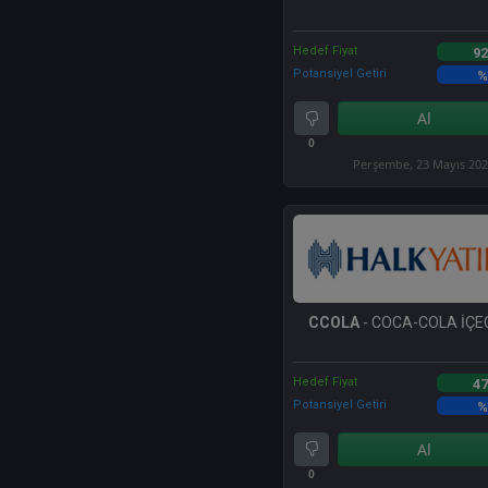
Hedef Fiyat
92
Potansiyel Getiri
%
Al
0
Perşembe, 23 Mayıs 20
CCOLA
- COCA-COLA İÇEC
Hedef Fiyat
47
Potansiyel Getiri
%
Al
0