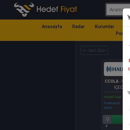
Y
Anasayfa
Radar
Kurumlar
Mo
Portfö
Geri Dön
r
CCOLA
- CO
İÇECEK A
"
Hedef Fiyat
Potansiyel
Getiri
Al
0