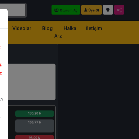
Oturum Aç
Üye Ol
z
Videolar
Blog
Halka
İletişim
Arz
z
z
iz
an
n
130,20 ₺
a
106,77 ₺
.
n
93,00 ₺