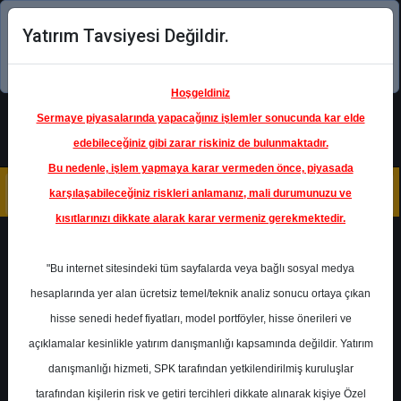
Yatırım Tavsiyesi Değildir.
Şimdi uygulamayı indirin!
Hoşgeldiniz
Sermaye piyasalarında yapacağınız işlemler sonucunda kar elde
edebileceğiniz gibi zarar riskiniz de bulunmaktadır.
Bu nedenle, işlem yapmaya karar vermeden önce, piyasada
karşılaşabileceğiniz riskleri anlamanız, mali durumunuzu ve
kısıtlarınızı dikkate alarak karar vermeniz gerekmektedir.
Geri Dön
"Bu internet sitesindeki tüm sayfalarda veya bağlı sosyal medya
hesaplarında yer alan ücretsiz temel/teknik analiz sonucu ortaya çıkan
hisse senedi hedef fiyatları, model portföyler, hisse önerileri ve
açıklamalar kesinlikle yatırım danışmanlığı kapsamında değildir. Yatırım
CCOLA
- COCA-COLA İÇECEK
A.Ş.
danışmanlığı hizmeti, SPK tarafından yetkilendirilmiş kuruluşlar
Hedef Fiyat
70.10 ₺
tarafından kişilerin risk ve getiri tercihleri dikkate alınarak kişiye Özel