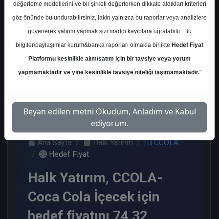
değerleme modellerini ve bir şirketi değerlerken dikkate aldıkları kriterleri
Kurum Sayısı
göz önünde bulundurabilirsiniz, lakin yalnızca bu raporlar veya analizlere
8
güvenerek yatırım yapmak sizi maddi kayıplara uğratabilir.. Bu
Al
End.
Endeks
Tavsiye
bilgiler/paylaşımlar kurum&banka raporları olmakla birlikte
Hedef Fiyat
Paralel
Üstü Get.
Yok
Get.
Platformu kesinlikle alım/satım için bir tavsiye veya yorum
4
1
1
2
yapmamaktadır ve yine kesinlikle tavsiye niteliği taşımamaktadır.
"
Çarşamba, 05 Mart 2025
Beyan edilen metni Okudum, Anladım ve Kabul
ediyorum.
Ana Sayfa
Halk Yatırım
CCOLA
Hedef Fiyat
Halk Yatırım, CCOLA-
Coca Cola İçecek için
hedef fiyatını 74,32