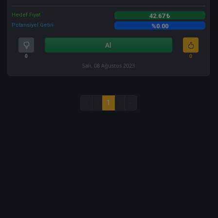
Hedef Fiyat
42.67 ₺
Potansiyel Getiri
%0.00
Al
0
0
Salı, 08 Ağustos 2023
«
‹
1
›
»