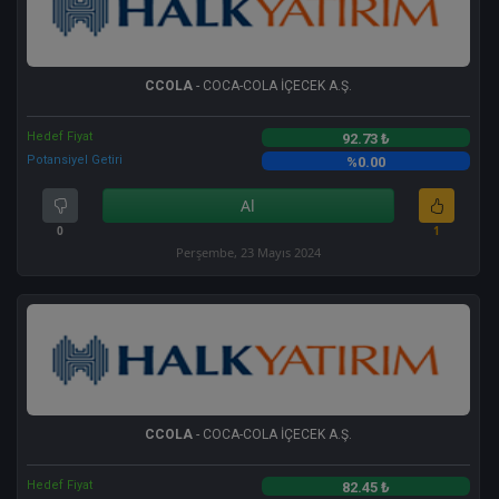
CCOLA
- COCA-COLA İÇECEK A.Ş.
Hedef Fiyat
92.73 ₺
Potansiyel Getiri
%0.00
Al
0
1
Perşembe, 23 Mayıs 2024
CCOLA
- COCA-COLA İÇECEK A.Ş.
Hedef Fiyat
82.45 ₺