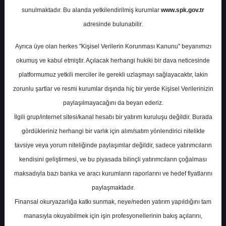
Potansiyel
%-21.24
sunulmaktadır. Bu alanda yetkilendirilmiş kurumlar
www.spk.gov.tr
Getiri
adresinde bulunabilir.
Al
0
1
Ayrıca üye olan herkes "Kişisel Verilerin Korunması Kanunu" beyanımızı
Çarşamba, 05 Mart 2025
okumuş ve kabul etmiştir. Açılacak herhangi hukiki bir dava neticesinde
platformumuz yetkili merciler ile gerekli uzlaşmayı sağlayacaktır, lakin
zorunlu şartlar ve resmi kurumlar dışında hiç bir yerde Kişisel Verilerinizin
paylaşılmayacağını da beyan ederiz.
İlgili grup/internet sitesi/kanal hesabı bir yatırım kuruluşu değildir. Burada
gördükleriniz herhangi bir varlık için alım/satım yönlendirici nitelikte
tavsiye veya yorum niteliğinde paylaşımlar değildir, sadece yatırımcıların
En Yüksek Tahmin
130,20 ₺
kendisini geliştirmesi, ve bu piyasada bilinçli yatırımcıların çoğalması
Ortalama Fiyat Tahmini
106,77 ₺
maksadıyla bazı banka ve aracı kurumların raporlarını ve hedef fiyatlarını
En Düşük Tahmin
93,00 ₺
paylaşmaktadır.
Ortalama Getiri Potansiyeli
%19.97
Finansal okuryazarlığa katkı sunmak, neye/neden yatırım yapıldığını tam
manasıyla okuyabilmek için işin profesyonellerinin bakış açılarını,