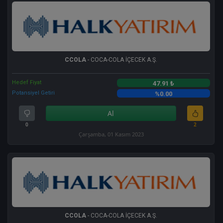
CCOLA
- COCA-COLA İÇECEK A.Ş.
Hedef Fiyat
47.91 ₺
Potansiyel Getiri
%0.00
Al
0
2
Çarşamba, 01 Kasım 2023
CCOLA
- COCA-COLA İÇECEK A.Ş.