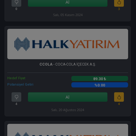
Al
0
3
Salı, 05 Kasım 2024
CCOLA
- COCA-COLA İÇECEK A.Ş.
Hedef Fiyat
89.30 ₺
Potansiyel Getiri
%0.00
Al
4
4
Salı, 20 Ağustos 2024