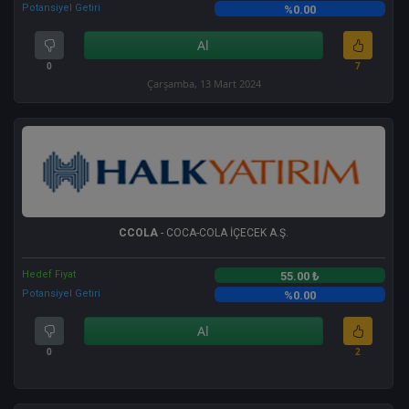
Potansiyel Getiri
%0.00
Al
0
7
Çarşamba, 13 Mart 2024
CCOLA
- COCA-COLA İÇECEK A.Ş.
Hedef Fiyat
55.00 ₺
Potansiyel Getiri
%0.00
Al
0
2