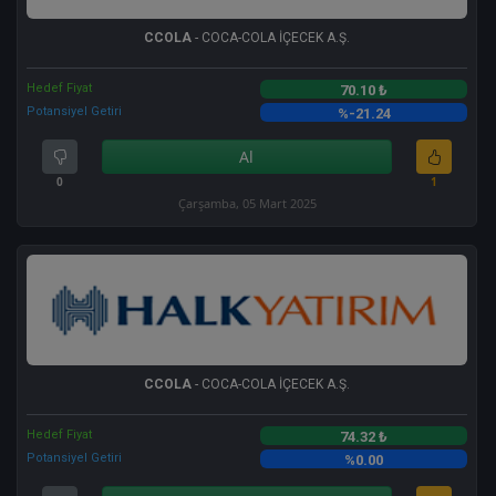
CCOLA
- COCA-COLA İÇECEK A.Ş.
Hedef Fiyat
70.10 ₺
Potansiyel Getiri
%-21.24
Al
0
1
Çarşamba, 05 Mart 2025
CCOLA
- COCA-COLA İÇECEK A.Ş.
Hedef Fiyat
74.32 ₺
Potansiyel Getiri
%0.00