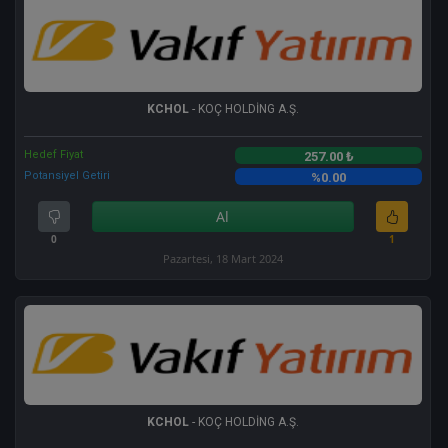
KCHOL
- KOÇ HOLDİNG A.Ş.
Hedef Fiyat
257.00 ₺
Potansiyel Getiri
%0.00
Al
0
1
Pazartesi, 18 Mart 2024
KCHOL
- KOÇ HOLDİNG A.Ş.