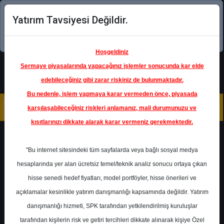
Yatırım Tavsiyesi Değildir.
Şimdi uygulamayı indirin!
Hoşgeldiniz
Sermaye piyasalarında yapacağınız işlemler sonucunda kar elde
edebileceğiniz gibi zarar riskiniz de bulunmaktadır.
Bu nedenle, işlem yapmaya karar vermeden önce, piyasada
karşılaşabileceğiniz riskleri anlamanız, mali durumunuzu ve
kısıtlarınızı dikkate alarak karar vermeniz gerekmektedir.
Geri Dön
"Bu internet sitesindeki tüm sayfalarda veya bağlı sosyal medya
hesaplarında yer alan ücretsiz temel/teknik analiz sonucu ortaya çıkan
hisse senedi hedef fiyatları, model portföyler, hisse önerileri ve
açıklamalar kesinlikle yatırım danışmanlığı kapsamında değildir. Yatırım
KCHOL
- KOÇ HOLDİNG A.Ş.
danışmanlığı hizmeti, SPK tarafından yetkilendirilmiş kuruluşlar
Hedef Fiyat
175.60 ₺
tarafından kişilerin risk ve getiri tercihleri dikkate alınarak kişiye Özel