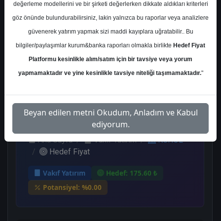
değerleme modellerini ve bir şirketi değerlerken dikkate aldıkları kriterleri
Kurum Sayısı
göz önünde bulundurabilirsiniz, lakin yalnızca bu raporlar veya analizlere
13
güvenerek yatırım yapmak sizi maddi kayıplara uğratabilir.. Bu
Al
Endeks Üstü
Tavsiye Yok
bilgiler/paylaşımlar kurum&banka raporları olmakla birlikte
Hedef Fiyat
Get.
Platformu kesinlikle alım/satım için bir tavsiye veya yorum
9
3
1
yapmamaktadır ve yine kesinlikle tavsiye niteliği taşımamaktadır.
"
Çarşamba, 02 Ağustos 2023
Beyan edilen metni Okudum, Anladım ve Kabul
ediyorum.
Ana Sayfa
Vakıf Yatırım
KCHOL
Hedef Fiyat
Vakıf Yatırım
Hedef: 175.60 ₺
Potansiyel: %0.00