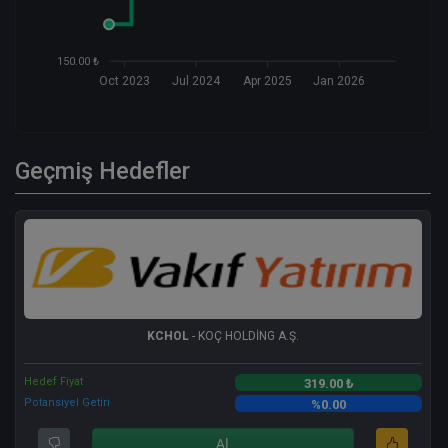
150.00 ₺
Oct 2023
Jul 2024
Apr 2025
Jan 2026
Geçmiş Hedefler
KCHOL
- KOÇ HOLDİNG A.Ş.
Hedef Fiyat
319.00 ₺
Potansiyel Getiri
%0.00
Al