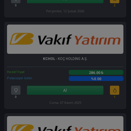
0
2
Perşembe, 12 Şubat 2026
KCHOL
- KOÇ HOLDİNG A.Ş.
Hedef Fiyat
286.00 ₺
Potansiyel Getiri
%0.00
Al
0
1
Cuma, 07 Kasım 2025