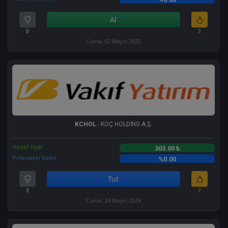
Al
0
3
Cuma, 02 Mayıs 2025
KCHOL
- KOÇ HOLDİNG A.Ş.
Hedef Fiyat
303.00 ₺
Potansiyel Getiri
%0.00
Tut
3
7
Cuma, 24 Mayıs 2024