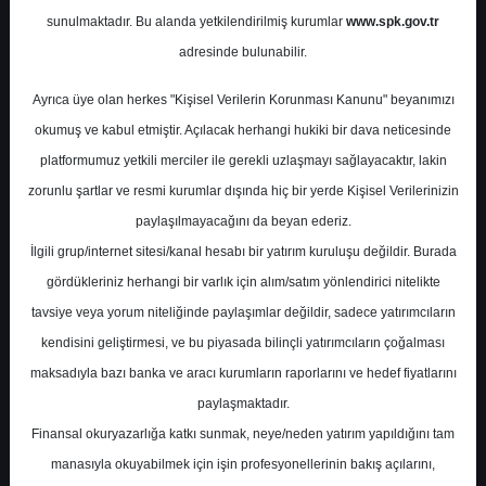
Potansiyel
%0.00
sunulmaktadır. Bu alanda yetkilendirilmiş kurumlar
www.spk.gov.tr
Getiri
adresinde bulunabilir.
Al
0
2
Ayrıca üye olan herkes "Kişisel Verilerin Korunması Kanunu" beyanımızı
Çarşamba, 02 Ağustos 2023
okumuş ve kabul etmiştir. Açılacak herhangi hukiki bir dava neticesinde
platformumuz yetkili merciler ile gerekli uzlaşmayı sağlayacaktır, lakin
zorunlu şartlar ve resmi kurumlar dışında hiç bir yerde Kişisel Verilerinizin
paylaşılmayacağını da beyan ederiz.
İlgili grup/internet sitesi/kanal hesabı bir yatırım kuruluşu değildir. Burada
gördükleriniz herhangi bir varlık için alım/satım yönlendirici nitelikte
tavsiye veya yorum niteliğinde paylaşımlar değildir, sadece yatırımcıların
En Yüksek Tahmin
348,00 ₺
kendisini geliştirmesi, ve bu piyasada bilinçli yatırımcıların çoğalması
Ortalama Fiyat Tahmini
322,74 ₺
maksadıyla bazı banka ve aracı kurumların raporlarını ve hedef fiyatlarını
En Düşük Tahmin
295,00 ₺
paylaşmaktadır.
Ortalama Getiri Potansiyeli
%62.59
Finansal okuryazarlığa katkı sunmak, neye/neden yatırım yapıldığını tam
manasıyla okuyabilmek için işin profesyonellerinin bakış açılarını,