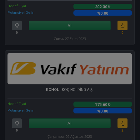
Hedef Fiyat
202.30 ₺
Potansiyel Getiri
%0.00
Al
0
0
Cuma, 27 Ekim 2023
KCHOL
- KOÇ HOLDİNG A.Ş.
Hedef Fiyat
175.60 ₺
Potansiyel Getiri
%0.00
Al
0
2
Çarşamba, 02 Ağustos 2023