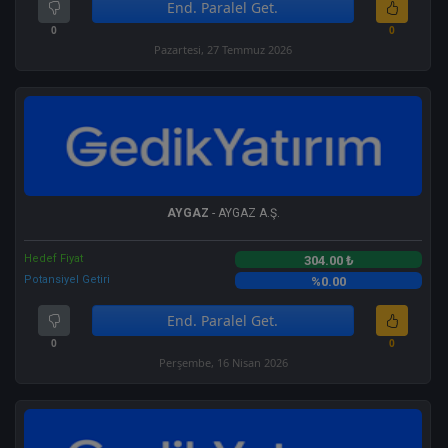
End. Paralel Get.
0
0
Pazartesi, 27 Temmuz 2026
AYGAZ
- AYGAZ A.Ş.
Hedef Fiyat
304.00 ₺
Potansiyel Getiri
%0.00
End. Paralel Get.
0
0
Perşembe, 16 Nisan 2026