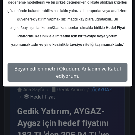
değerleme modellerini ve bir şirketi değerlerken dikkate aldıkları kriterleri
Kurum Sayısı
göz önünde bulundurabilirsiniz, lakin yalnızca bu raporlar veya analizlere
6
güvenerek yatırım yapmak sizi maddi kayıplara uğratabilir.. Bu
Al
Tut
End.
Nötr
bilgiler/paylaşımlar kurum&banka raporları olmakla birlikte
Hedef Fiyat
Paralel
Platformu kesinlikle alım/satım için bir tavsiye veya yorum
Get.
3
1
1
yapmamaktadır ve yine kesinlikle tavsiye niteliği taşımamaktadır.
"
1
Perşembe, 11 Eylül 2025
Beyan edilen metni Okudum, Anladım ve Kabul
ediyorum.
Ana Sayfa
Gedik Yatırım
AYGAZ
Hedef Fiyat
Gedik Yatırım, AYGAZ-
Aygaz için hedef fiyatını
182 TL'den 205,94 TL'ye