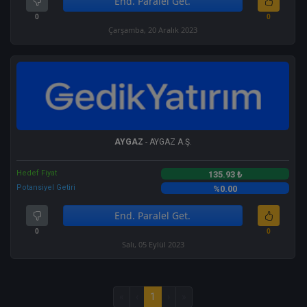
End. Paralel Get.
0
0
Çarşamba, 20 Aralık 2023
AYGAZ
- AYGAZ A.Ş.
Hedef Fiyat
135.93 ₺
Potansiyel Getiri
%0.00
End. Paralel Get.
0
0
Salı, 05 Eylül 2023
«
‹
1
›
»