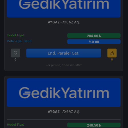
AYGAZ
- AYGAZ A.Ş.
Hedef Fiyat
204.00 ₺
Potansiyel Getiri
%0.00
End. Paralel Get.
0
0
Perşembe, 16 Nisan 2026
AYGAZ
- AYGAZ A.Ş.
Hedef Fiyat
240.50 ₺