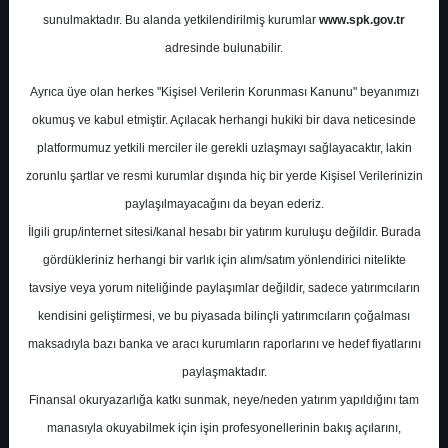
Potansiyel
%0.00
sunulmaktadır. Bu alanda yetkilendirilmiş kurumlar
www.spk.gov.tr
Getiri
adresinde bulunabilir.
End. Paralel
Get.
1
1
Ayrıca üye olan herkes "Kişisel Verilerin Korunması Kanunu" beyanımızı
Perşembe, 11 Eylül 2025
okumuş ve kabul etmiştir. Açılacak herhangi hukiki bir dava neticesinde
platformumuz yetkili merciler ile gerekli uzlaşmayı sağlayacaktır, lakin
zorunlu şartlar ve resmi kurumlar dışında hiç bir yerde Kişisel Verilerinizin
paylaşılmayacağını da beyan ederiz.
İlgili grup/internet sitesi/kanal hesabı bir yatırım kuruluşu değildir. Burada
gördükleriniz herhangi bir varlık için alım/satım yönlendirici nitelikte
tavsiye veya yorum niteliğinde paylaşımlar değildir, sadece yatırımcıların
En Yüksek Tahmin
450,00 ₺
kendisini geliştirmesi, ve bu piyasada bilinçli yatırımcıların çoğalması
Ortalama Fiyat Tahmini
364,23 ₺
maksadıyla bazı banka ve aracı kurumların raporlarını ve hedef fiyatlarını
En Düşük Tahmin
304,00 ₺
paylaşmaktadır.
Ortalama Getiri Potansiyeli
%28.03
Finansal okuryazarlığa katkı sunmak, neye/neden yatırım yapıldığını tam
manasıyla okuyabilmek için işin profesyonellerinin bakış açılarını,