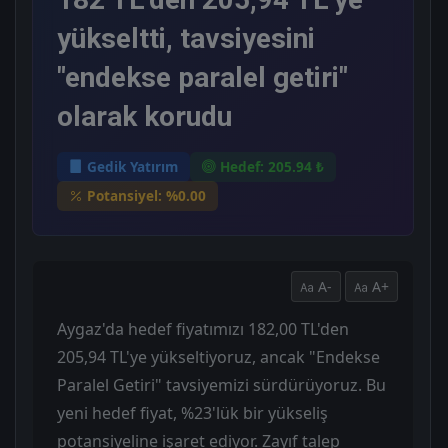
yükseltti, tavsiyesini
"endekse paralel getiri"
olarak korudu
Gedik Yatırım
Hedef: 205.94 ₺
Potansiyel: %0.00
A-
A+
Aygaz'da hedef fiyatımızı 182,00 TL'den
205,94 TL'ye yükseltiyoruz, ancak "Endekse
Paralel Getiri" tavsiyemizi sürdürüyoruz. Bu
yeni hedef fiyat, %23'lük bir yükseliş
potansiyeline işaret ediyor. Zayıf talep