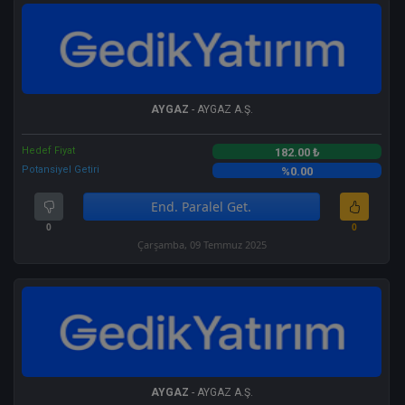
AYGAZ
- AYGAZ A.Ş.
Hedef Fiyat
182.00 ₺
Potansiyel Getiri
%0.00
End. Paralel Get.
0
0
Çarşamba, 09 Temmuz 2025
AYGAZ
- AYGAZ A.Ş.