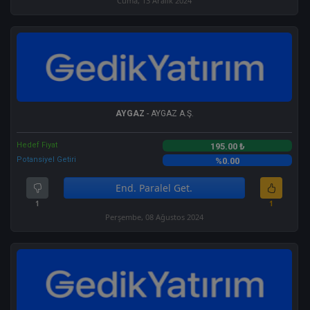
Cuma, 13 Aralık 2024
AYGAZ
- AYGAZ A.Ş.
Hedef Fiyat
195.00 ₺
Potansiyel Getiri
%0.00
End. Paralel Get.
1
1
Perşembe, 08 Ağustos 2024