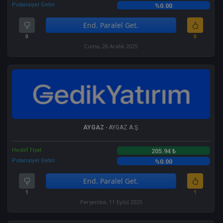
Potansiyel Getiri
%0.00
End. Paralel Get.
0
0
Cuma, 26 Aralık 2025
AYGAZ
- AYGAZ A.Ş.
Hedef Fiyat
205.94 ₺
Potansiyel Getiri
%0.00
End. Paralel Get.
1
1
Perşembe, 11 Eylül 2025