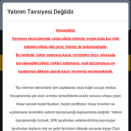
Yatırım Tavsiyesi Değildir.
Şimdi uygulamayı indirin!
Hoşgeldiniz
Sermaye piyasalarında yapacağınız işlemler sonucunda kar elde
edebileceğiniz gibi zarar riskiniz de bulunmaktadır.
Bu nedenle, işlem yapmaya karar vermeden önce, piyasada
karşılaşabileceğiniz riskleri anlamanız, mali durumunuzu ve
kısıtlarınızı dikkate alarak karar vermeniz gerekmektedir.
Geri Dön
"Bu internet sitesindeki tüm sayfalarda veya bağlı sosyal medya
hesaplarında yer alan ücretsiz temel/teknik analiz sonucu ortaya çıkan
hisse senedi hedef fiyatları, model portföyler, hisse önerileri ve
açıklamalar kesinlikle yatırım danışmanlığı kapsamında değildir. Yatırım
AYGAZ
- AYGAZ A.Ş.
danışmanlığı hizmeti, SPK tarafından yetkilendirilmiş kuruluşlar
Hedef Fiyat
205.94 ₺
tarafından kişilerin risk ve getiri tercihleri dikkate alınarak kişiye Özel