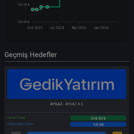
150.00 ₺
100.00 ₺
Oct 2023
Jul 2024
Apr 2025
Jan 2026
Geçmiş Hedefler
AYGAZ
- AYGAZ A.Ş.
Hedef Fiyat
318.50 ₺
Potansiyel Getiri
%0.00