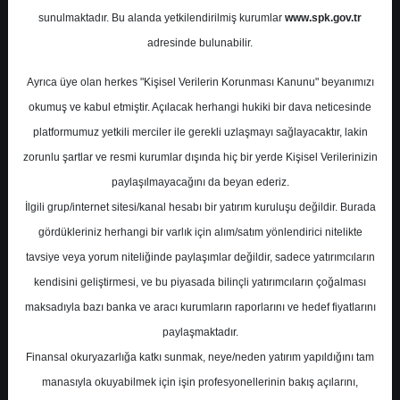
Potansiyel
%43.77
sunulmaktadır. Bu alanda yetkilendirilmiş kurumlar
www.spk.gov.tr
Getiri
adresinde bulunabilir.
Tut
0
0
Ayrıca üye olan herkes "Kişisel Verilerin Korunması Kanunu" beyanımızı
Pazartesi, 03 Kasım 2025
okumuş ve kabul etmiştir. Açılacak herhangi hukiki bir dava neticesinde
platformumuz yetkili merciler ile gerekli uzlaşmayı sağlayacaktır, lakin
zorunlu şartlar ve resmi kurumlar dışında hiç bir yerde Kişisel Verilerinizin
paylaşılmayacağını da beyan ederiz.
İlgili grup/internet sitesi/kanal hesabı bir yatırım kuruluşu değildir. Burada
gördükleriniz herhangi bir varlık için alım/satım yönlendirici nitelikte
tavsiye veya yorum niteliğinde paylaşımlar değildir, sadece yatırımcıların
En Yüksek Tahmin
23,36 ₺
kendisini geliştirmesi, ve bu piyasada bilinçli yatırımcıların çoğalması
Ortalama Fiyat Tahmini
19,32 ₺
maksadıyla bazı banka ve aracı kurumların raporlarını ve hedef fiyatlarını
En Düşük Tahmin
17,00 ₺
paylaşmaktadır.
Ortalama Getiri Potansiyeli
%56.30
Finansal okuryazarlığa katkı sunmak, neye/neden yatırım yapıldığını tam
manasıyla okuyabilmek için işin profesyonellerinin bakış açılarını,