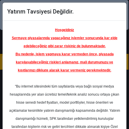
Yatırım Tavsiyesi Değildir.
Şimdi uygulamayı indirin!
Hoşgeldiniz
Sermaye piyasalarında yapacağınız işlemler sonucunda kar elde
edebileceğiniz gibi zarar riskiniz de bulunmaktadır.
Bu nedenle, işlem yapmaya karar vermeden önce, piyasada
karşılaşabileceğiniz riskleri anlamanız, mali durumunuzu ve
kısıtlarınızı dikkate alarak karar vermeniz gerekmektedir.
Geri Dön
"Bu internet sitesindeki tüm sayfalarda veya bağlı sosyal medya
hesaplarında yer alan ücretsiz temel/teknik analiz sonucu ortaya çıkan
hisse senedi hedef fiyatları, model portföyler, hisse önerileri ve
açıklamalar kesinlikle yatırım danışmanlığı kapsamında değildir. Yatırım
ISCTR
- TÜRKİYE İŞ BANKASI
A.Ş.
danışmanlığı hizmeti, SPK tarafından yetkilendirilmiş kuruluşlar
Hedef Fiyat
17.77 ₺
tarafından kişilerin risk ve getiri tercihleri dikkate alınarak kişiye Özel