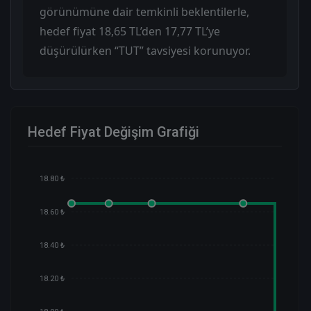
görünümüne dair temkinli beklentilerle,
hedef fiyat 18,65 TL’den 17,77 TL’ye
düşürülürken “TUT” tavsiyesi korunuyor.
Hedef Fiyat Değişim Grafiği
18.80 ₺
18.60 ₺
18.40 ₺
18.20 ₺