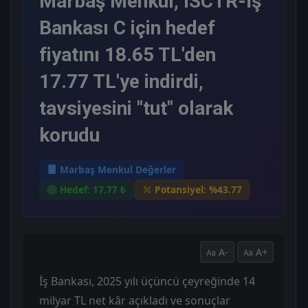
Marbaş Menkul, ISCTR-İş
Bankası C için hedef
fiyatını 18.65 TL'den
17.77 TL'ye indirdi,
tavsiyesini "tut" olarak
korudu
Marbaş Menkul Değerler
Hedef: 17.77 ₺
Potansiyel: %43.77
A-
A+
İş Bankası, 2025 yılı üçüncü çeyreğinde 14
milyar TL net kâr açıkladı ve sonuçlar