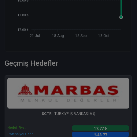
18.00 ₺
17.80 ₺
17.60 ₺
21 Jul
18 Aug
15 Sep
13 Oct
Geçmiş Hedefler
ISCTR
- TÜRKİYE İŞ BANKASI A.Ş.
Hedef Fiyat
17.77 ₺
Potansiyel Getiri
%43.77