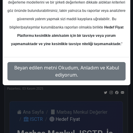
değerleme modellerini ve bir şirketi değerlerken dikkate aldıkları kriterleri
Kurum Sayısı
göz önünde bulundurabilirsiniz, lakin yalnızca bu raporlar veya analizlere
21
güvenerek yatırım yapmak sizi maddi kayıplara uğratabilir.. Bu
Al
Tut
End.
Endeks
Tavsiye
bilgiler/paylaşımlar kurum&banka raporları olmakla birlikte
Hedef Fiyat
Paralel
Üstü
Yok
Get.
Get.
Platformu kesinlikle alım/satım için bir tavsiye veya yorum
10
1
1
3
4
yapmamaktadır ve yine kesinlikle tavsiye niteliği taşımamaktadır.
"
Nötr
Beyan edilen metni Okudum, Anladım ve Kabul
2
ediyorum.
Pazartesi, 03 Kasım 2025
Ana Sayfa
Marbaş Menkul Değerler
ISCTR
Hedef Fiyat