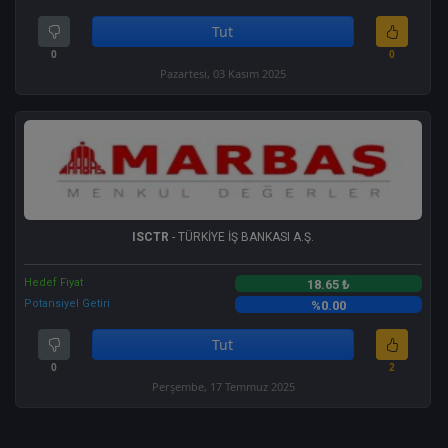
Tut
0
0
Pazartesi, 03 Kasım 2025
ISCTR
- TÜRKİYE İŞ BANKASI A.Ş.
Hedef Fiyat
18.65 ₺
Potansiyel Getiri
%0.00
Tut
0
2
Perşembe, 17 Temmuz 2025