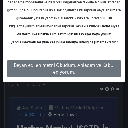
değerleme modellerini ve bir şirketi değerlerken dikkate aldıkları kriterleri
Kurum Sayısı
göz önünde bulundurabilirsiniz, lakin yalnızca bu raporlar veya analizlere
21
güvenerek yatırım yapmak sizi maddi kayıplara uğratabilir.. Bu
Al
Tut
End.
Endeks
Tavsiye
bilgiler/paylaşımlar kurum&banka raporları olmakla birlikte
Hedef Fiyat
Paralel
Üstü
Yok
Get.
Get.
Platformu kesinlikle alım/satım için bir tavsiye veya yorum
10
1
1
3
4
yapmamaktadır ve yine kesinlikle tavsiye niteliği taşımamaktadır.
"
Nötr
Beyan edilen metni Okudum, Anladım ve Kabul
2
ediyorum.
Perşembe, 17 Temmuz 2025
Ana Sayfa
Marbaş Menkul Değerler
ISCTR
Hedef Fiyat