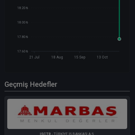
18.20 ₺
18.00 ₺
17.80 ₺
17.60 ₺
21 Jul
18 Aug
15 Sep
13 Oct
Geçmiş Hedefler
ISCTR
- TÜRKİYE İŞ BANKASI A.Ş.