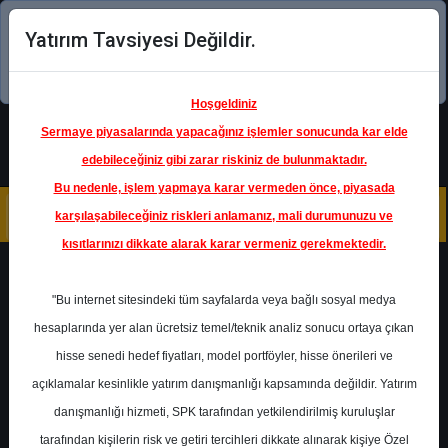
Yatırım Tavsiyesi Değildir.
Şimdi uygulamayı indirin!
Hoşgeldiniz
Sermaye piyasalarında yapacağınız işlemler sonucunda kar elde
edebileceğiniz gibi zarar riskiniz de bulunmaktadır.
Bu nedenle, işlem yapmaya karar vermeden önce, piyasada
karşılaşabileceğiniz riskleri anlamanız, mali durumunuzu ve
kısıtlarınızı dikkate alarak karar vermeniz gerekmektedir.
Geri Dön
"Bu internet sitesindeki tüm sayfalarda veya bağlı sosyal medya
hesaplarında yer alan ücretsiz temel/teknik analiz sonucu ortaya çıkan
hisse senedi hedef fiyatları, model portföyler, hisse önerileri ve
açıklamalar kesinlikle yatırım danışmanlığı kapsamında değildir. Yatırım
ISCTR
- TÜRKİYE İŞ BANKASI
A.Ş.
danışmanlığı hizmeti, SPK tarafından yetkilendirilmiş kuruluşlar
Hedef Fiyat
18.65 ₺
tarafından kişilerin risk ve getiri tercihleri dikkate alınarak kişiye Özel