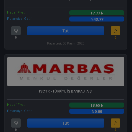
Hedef Fiyat
17.77 ₺
Potansiyel Getiri
%43.77
Tut
0
0
Pazartesi, 03 Kasım 2025
ISCTR
- TÜRKİYE İŞ BANKASI A.Ş.
Hedef Fiyat
18.65 ₺
Potansiyel Getiri
%0.00
Tut
0
2