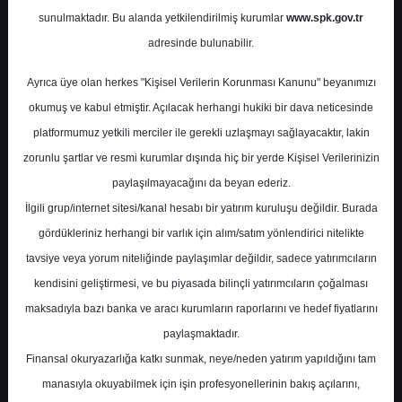
Potansiyel
%0.00
sunulmaktadır. Bu alanda yetkilendirilmiş kurumlar
www.spk.gov.tr
Getiri
adresinde bulunabilir.
Tut
0
2
Ayrıca üye olan herkes "Kişisel Verilerin Korunması Kanunu" beyanımızı
Perşembe, 17 Temmuz 2025
okumuş ve kabul etmiştir. Açılacak herhangi hukiki bir dava neticesinde
platformumuz yetkili merciler ile gerekli uzlaşmayı sağlayacaktır, lakin
zorunlu şartlar ve resmi kurumlar dışında hiç bir yerde Kişisel Verilerinizin
paylaşılmayacağını da beyan ederiz.
İlgili grup/internet sitesi/kanal hesabı bir yatırım kuruluşu değildir. Burada
gördükleriniz herhangi bir varlık için alım/satım yönlendirici nitelikte
tavsiye veya yorum niteliğinde paylaşımlar değildir, sadece yatırımcıların
En Yüksek Tahmin
23,36 ₺
kendisini geliştirmesi, ve bu piyasada bilinçli yatırımcıların çoğalması
Ortalama Fiyat Tahmini
19,32 ₺
maksadıyla bazı banka ve aracı kurumların raporlarını ve hedef fiyatlarını
En Düşük Tahmin
17,00 ₺
paylaşmaktadır.
Ortalama Getiri Potansiyeli
%56.30
Finansal okuryazarlığa katkı sunmak, neye/neden yatırım yapıldığını tam
manasıyla okuyabilmek için işin profesyonellerinin bakış açılarını,