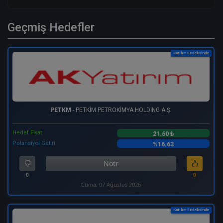
Geçmiş Hedefler
Katılım Endeksinde
PETKM
- PETKİM PETROKİMYA HOLDİNG A.Ş.
Hedef Fiyat
21.60 ₺
Potansiyel Getiri
%16.63
Nötr
0
0
Cuma, 07 Ağustos 2026
Katılım Endeksinde