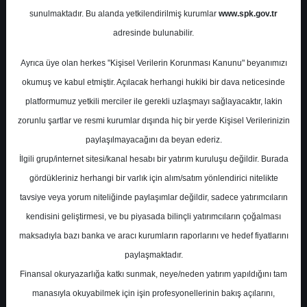
Potansiyel
%0.00
sunulmaktadır. Bu alanda yetkilendirilmiş kurumlar
www.spk.gov.tr
Getiri
adresinde bulunabilir.
Tavsiye Yok
0
0
Ayrıca üye olan herkes "Kişisel Verilerin Korunması Kanunu" beyanımızı
Cuma, 23 Ocak 2026
okumuş ve kabul etmiştir. Açılacak herhangi hukiki bir dava neticesinde
platformumuz yetkili merciler ile gerekli uzlaşmayı sağlayacaktır, lakin
zorunlu şartlar ve resmi kurumlar dışında hiç bir yerde Kişisel Verilerinizin
paylaşılmayacağını da beyan ederiz.
İlgili grup/internet sitesi/kanal hesabı bir yatırım kuruluşu değildir. Burada
gördükleriniz herhangi bir varlık için alım/satım yönlendirici nitelikte
tavsiye veya yorum niteliğinde paylaşımlar değildir, sadece yatırımcıların
En Yüksek Tahmin
26,00 ₺
kendisini geliştirmesi, ve bu piyasada bilinçli yatırımcıların çoğalması
Ortalama Fiyat Tahmini
20,31 ₺
maksadıyla bazı banka ve aracı kurumların raporlarını ve hedef fiyatlarını
En Düşük Tahmin
15,00 ₺
paylaşmaktadır.
Ortalama Getiri Potansiyeli
%9.69
Finansal okuryazarlığa katkı sunmak, neye/neden yatırım yapıldığını tam
manasıyla okuyabilmek için işin profesyonellerinin bakış açılarını,