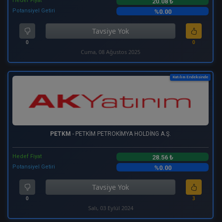
Hedef Fiyat
20.08 ₺
Potansiyel Getiri
%0.00
Tavsiye Yok
0
0
Cuma, 08 Ağustos 2025
Katılım Endeksinde
PETKM
- PETKİM PETROKİMYA HOLDİNG A.Ş.
Hedef Fiyat
28.56 ₺
Potansiyel Getiri
%0.00
Tavsiye Yok
0
3
Salı, 03 Eylül 2024