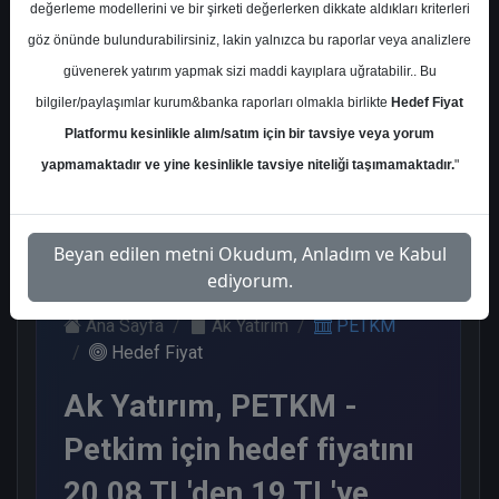
değerleme modellerini ve bir şirketi değerlerken dikkate aldıkları kriterleri
Kurum Sayısı
göz önünde bulundurabilirsiniz, lakin yalnızca bu raporlar veya analizlere
10
güvenerek yatırım yapmak sizi maddi kayıplara uğratabilir.. Bu
Sat
Tut
End.
Endeks
Nötr
bilgiler/paylaşımlar kurum&banka raporları olmakla birlikte
Hedef Fiyat
Paralel
Altı
Platformu kesinlikle alım/satım için bir tavsiye veya yorum
Get.
Get.
3
3
2
1
1
yapmamaktadır ve yine kesinlikle tavsiye niteliği taşımamaktadır.
"
Cuma, 23 Ocak 2026
Beyan edilen metni Okudum, Anladım ve Kabul
ediyorum.
Ana Sayfa
Ak Yatırım
PETKM
Hedef Fiyat
Ak Yatırım, PETKM -
Petkim için hedef fiyatını
20,08 TL'den 19 TL'ye