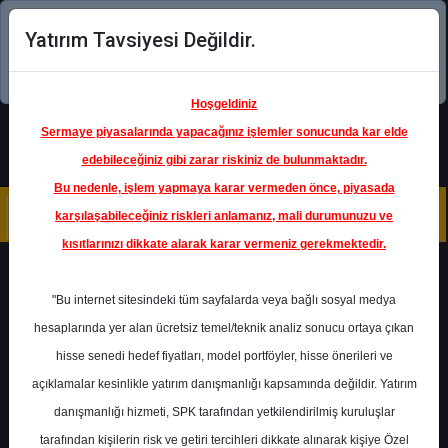
Yatırım Tavsiyesi Değildir.
Şimdi uygulamayı indirin!
Hoşgeldiniz
Sermaye piyasalarında yapacağınız işlemler sonucunda kar elde
edebileceğiniz gibi zarar riskiniz de bulunmaktadır.
Bu nedenle, işlem yapmaya karar vermeden önce, piyasada
karşılaşabileceğiniz riskleri anlamanız, mali durumunuzu ve
kısıtlarınızı dikkate alarak karar vermeniz gerekmektedir.
Geri Dön
"Bu internet sitesindeki tüm sayfalarda veya bağlı sosyal medya
Katılım Endeksinde
hesaplarında yer alan ücretsiz temel/teknik analiz sonucu ortaya çıkan
hisse senedi hedef fiyatları, model portföyler, hisse önerileri ve
açıklamalar kesinlikle yatırım danışmanlığı kapsamında değildir. Yatırım
PETKM
- PETKİM PETROKİMYA
HOLDİNG A.Ş.
danışmanlığı hizmeti, SPK tarafından yetkilendirilmiş kuruluşlar
Hedef Fiyat
19.00 ₺
tarafından kişilerin risk ve getiri tercihleri dikkate alınarak kişiye Özel