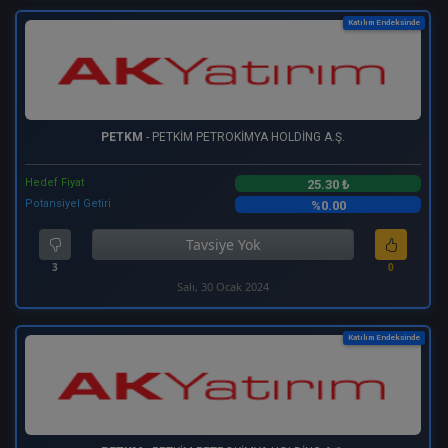
Katılım Endeksinde
PETKM
- PETKİM PETROKİMYA HOLDİNG A.Ş.
Hedef Fiyat
25.30 ₺
Potansiyel Getiri
%0.00
Tavsiye Yok
3
0
Salı, 30 Ocak 2024
Katılım Endeksinde