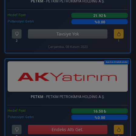
PETKM
- PETKİM PETROKİMYA HOLDİNG A.Ş.
Hedef Fiyat
21.92 ₺
Potansiyel Getiri
%0.00
Tavsiye Yok
2
1
Çarşamba, 08 Kasım 2023
Katılım Endeksinde
PETKM
- PETKİM PETROKİMYA HOLDİNG A.Ş.
Hedef Fiyat
16.50 ₺
Potansiyel Getiri
%0.00
Endeks Altı Get.