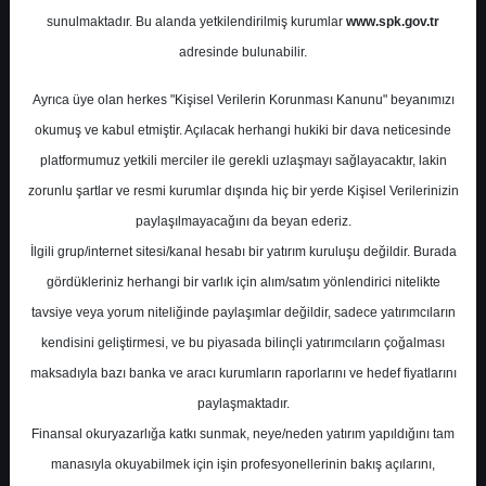
Potansiyel
%66.45
sunulmaktadır. Bu alanda yetkilendirilmiş kurumlar
www.spk.gov.tr
Getiri
adresinde bulunabilir.
Tavsiye Yok
0
0
Ayrıca üye olan herkes "Kişisel Verilerin Korunması Kanunu" beyanımızı
Cuma, 23 Ocak 2026
okumuş ve kabul etmiştir. Açılacak herhangi hukiki bir dava neticesinde
platformumuz yetkili merciler ile gerekli uzlaşmayı sağlayacaktır, lakin
zorunlu şartlar ve resmi kurumlar dışında hiç bir yerde Kişisel Verilerinizin
paylaşılmayacağını da beyan ederiz.
İlgili grup/internet sitesi/kanal hesabı bir yatırım kuruluşu değildir. Burada
gördükleriniz herhangi bir varlık için alım/satım yönlendirici nitelikte
tavsiye veya yorum niteliğinde paylaşımlar değildir, sadece yatırımcıların
En Yüksek Tahmin
170,00 ₺
kendisini geliştirmesi, ve bu piyasada bilinçli yatırımcıların çoğalması
Ortalama Fiyat Tahmini
133,72 ₺
maksadıyla bazı banka ve aracı kurumların raporlarını ve hedef fiyatlarını
En Düşük Tahmin
90,00 ₺
paylaşmaktadır.
Ortalama Getiri Potansiyeli
%71.21
Finansal okuryazarlığa katkı sunmak, neye/neden yatırım yapıldığını tam
manasıyla okuyabilmek için işin profesyonellerinin bakış açılarını,