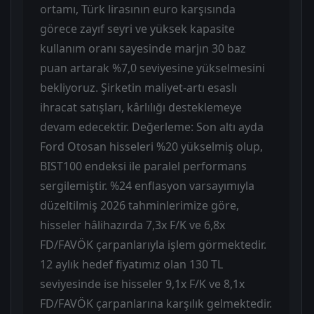
ortamı, Türk lirasının euro karşısında
görece zayıf seyri ve yüksek kapasite
kullanım oranı sayesinde marjın 30 baz
puan artarak %7,0 seviyesine yükselmesini
bekliyoruz. Şirketin maliyet-artı esaslı
ihracat satışları, kârlılığı desteklemeye
devam edecektir. Değerleme: Son altı ayda
Ford Otosan hisseleri %20 yükselmiş olup,
BIST100 endeksi ile paralel performans
sergilemiştir. %24 enflasyon varsayımıyla
düzeltilmiş 2026 tahminlerimize göre,
hisseler hâlihazırda 7,3x F/K ve 6,8x
FD/FAVÖK çarpanlarıyla işlem görmektedir.
12 aylık hedef fiyatımız olan 130 TL
seviyesinde ise hisseler 9,1x F/K ve 8,1x
FD/FAVÖK çarpanlarına karşılık gelmektedir.