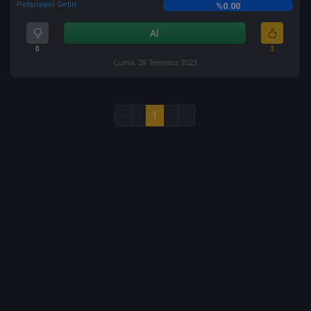
Potansiyel Getiri
%0.00
Al
0
3
Cuma, 28 Temmuz 2023
«
‹
1
›
»