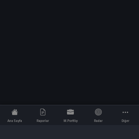
Ana Sayfa
Raporlar
M.Portföy
Radar
Diğer