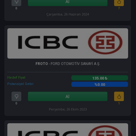
Al
0
7
Çarşamba, 26 Haziran 2024
FROTO
- FORD OTOMOTİV SANAYİ A.Ş.
Hedef Fiyat
135.00 ₺
Potansiyel Getiri
%0.00
Al
0
1
Perşembe, 26 Ekim 2023