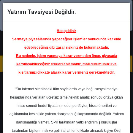
Yatırım Tavsiyesi Değildir.
Şimdi uygulamayı indirin!
Hoşgeldiniz
Sermaye piyasalarında yapacağınız işlemler sonucunda kar elde
edebileceğiniz gibi zarar riskiniz de bulunmaktadır.
Bu nedenle, işlem yapmaya karar vermeden önce, piyasada
karşılaşabileceğiniz riskleri anlamanız, mali durumunuzu ve
kısıtlarınızı dikkate alarak karar vermeniz gerekmektedir.
Geri Dön
"Bu internet sitesindeki tüm sayfalarda veya bağlı sosyal medya
hesaplarında yer alan ücretsiz temel/teknik analiz sonucu ortaya çıkan
hisse senedi hedef fiyatları, model portföyler, hisse önerileri ve
açıklamalar kesinlikle yatırım danışmanlığı kapsamında değildir. Yatırım
FROTO
- FORD OTOMOTİV
SANAYİ A.Ş.
danışmanlığı hizmeti, SPK tarafından yetkilendirilmiş kuruluşlar
Hedef Fiyat
130.00 ₺
tarafından kişilerin risk ve getiri tercihleri dikkate alınarak kişiye Özel