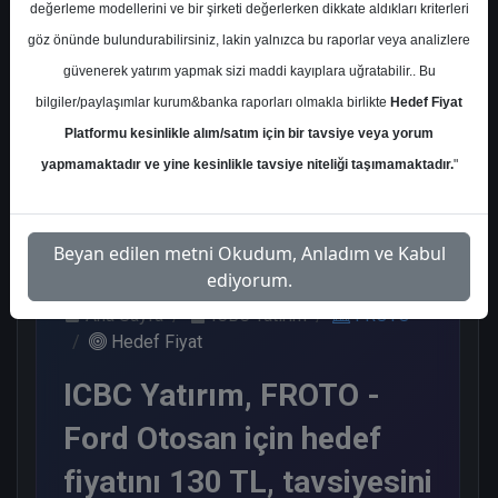
değerleme modellerini ve bir şirketi değerlerken dikkate aldıkları kriterleri
Kurum Sayısı
göz önünde bulundurabilirsiniz, lakin yalnızca bu raporlar veya analizlere
21
güvenerek yatırım yapmak sizi maddi kayıplara uğratabilir.. Bu
Al
Tut
Endeks
Tavsiye
bilgiler/paylaşımlar kurum&banka raporları olmakla birlikte
Hedef Fiyat
Üstü Get.
Yok
Platformu kesinlikle alım/satım için bir tavsiye veya yorum
11
3
5
2
yapmamaktadır ve yine kesinlikle tavsiye niteliği taşımamaktadır.
"
Cuma, 23 Ocak 2026
Beyan edilen metni Okudum, Anladım ve Kabul
ediyorum.
Ana Sayfa
ICBC Yatırım
FROTO
Hedef Fiyat
ICBC Yatırım, FROTO -
Ford Otosan için hedef
fiyatını 130 TL, tavsiyesini