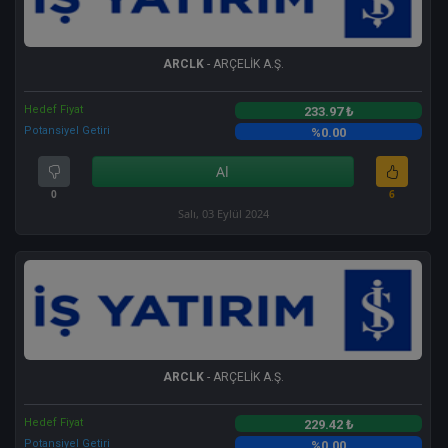
ARCLK
- ARÇELİK A.Ş.
Hedef Fiyat
233.97 ₺
Potansiyel Getiri
%0.00
Al
0
6
Salı, 03 Eylül 2024
ARCLK
- ARÇELİK A.Ş.
Hedef Fiyat
229.42 ₺
Potansiyel Getiri
%0.00