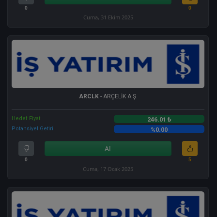
0
0
Cuma, 31 Ekim 2025
ARCLK
- ARÇELİK A.Ş.
Hedef Fiyat
246.01 ₺
Potansiyel Getiri
%0.00
Al
0
5
Cuma, 17 Ocak 2025