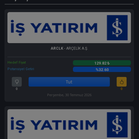
ARCLK
- ARÇELİK A.Ş.
Hedef Fiyat
129.82 ₺
Potansiyel Getiri
%32.60
Tut
0
0
Perşembe, 30 Temmuz 2026