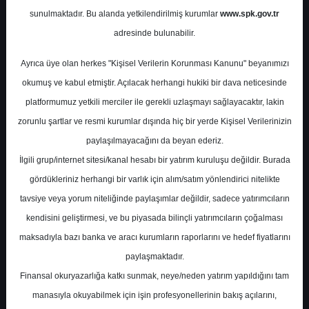
Potansiyel
%0.00
sunulmaktadır. Bu alanda yetkilendirilmiş kurumlar
www.spk.gov.tr
Getiri
adresinde bulunabilir.
Al
0
0
Ayrıca üye olan herkes "Kişisel Verilerin Korunması Kanunu" beyanımızı
Cuma, 24 Nisan 2026
okumuş ve kabul etmiştir. Açılacak herhangi hukiki bir dava neticesinde
platformumuz yetkili merciler ile gerekli uzlaşmayı sağlayacaktır, lakin
zorunlu şartlar ve resmi kurumlar dışında hiç bir yerde Kişisel Verilerinizin
paylaşılmayacağını da beyan ederiz.
İlgili grup/internet sitesi/kanal hesabı bir yatırım kuruluşu değildir. Burada
gördükleriniz herhangi bir varlık için alım/satım yönlendirici nitelikte
tavsiye veya yorum niteliğinde paylaşımlar değildir, sadece yatırımcıların
En Yüksek Tahmin
245,00 ₺
kendisini geliştirmesi, ve bu piyasada bilinçli yatırımcıların çoğalması
Ortalama Fiyat Tahmini
148,04 ₺
maksadıyla bazı banka ve aracı kurumların raporlarını ve hedef fiyatlarını
En Düşük Tahmin
118,00 ₺
paylaşmaktadır.
Ortalama Getiri Potansiyeli
%51.21
Finansal okuryazarlığa katkı sunmak, neye/neden yatırım yapıldığını tam
manasıyla okuyabilmek için işin profesyonellerinin bakış açılarını,