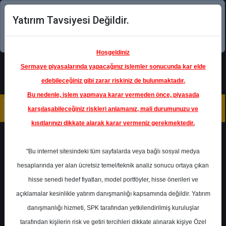
Yatırım Tavsiyesi Değildir.
Şimdi uygulamayı indirin!
Hoşgeldiniz
Sermaye piyasalarında yapacağınız işlemler sonucunda kar elde
edebileceğiniz gibi zarar riskiniz de bulunmaktadır.
Bu nedenle, işlem yapmaya karar vermeden önce, piyasada
karşılaşabileceğiniz riskleri anlamanız, mali durumunuzu ve
kısıtlarınızı dikkate alarak karar vermeniz gerekmektedir.
Geri Dön
"Bu internet sitesindeki tüm sayfalarda veya bağlı sosyal medya
hesaplarında yer alan ücretsiz temel/teknik analiz sonucu ortaya çıkan
hisse senedi hedef fiyatları, model portföyler, hisse önerileri ve
açıklamalar kesinlikle yatırım danışmanlığı kapsamında değildir. Yatırım
ARCLK
- ARÇELİK A.Ş.
danışmanlığı hizmeti, SPK tarafından yetkilendirilmiş kuruluşlar
Hedef Fiyat
159.24 ₺
tarafından kişilerin risk ve getiri tercihleri dikkate alınarak kişiye Özel