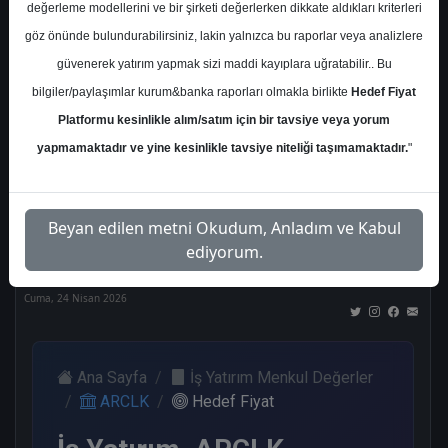
değerleme modellerini ve bir şirketi değerlerken dikkate aldıkları kriterleri
Kurum Sayısı
göz önünde bulundurabilirsiniz, lakin yalnızca bu raporlar veya analizlere
17
güvenerek yatırım yapmak sizi maddi kayıplara uğratabilir.. Bu
Al
Tut
End.
Endeks
Tavsiye
bilgiler/paylaşımlar kurum&banka raporları olmakla birlikte
Hedef Fiyat
Paralel
Üstü
Yok
Get.
Get.
Platformu kesinlikle alım/satım için bir tavsiye veya yorum
6
4
1
3
2
yapmamaktadır ve yine kesinlikle tavsiye niteliği taşımamaktadır.
"
Nötr
Beyan edilen metni Okudum, Anladım ve Kabul
1
ediyorum.
Cuma, 24 Nisan 2026
Ana Sayfa
İş Yatırım Menkul Değerler
ARCLK
Hedef Fiyat