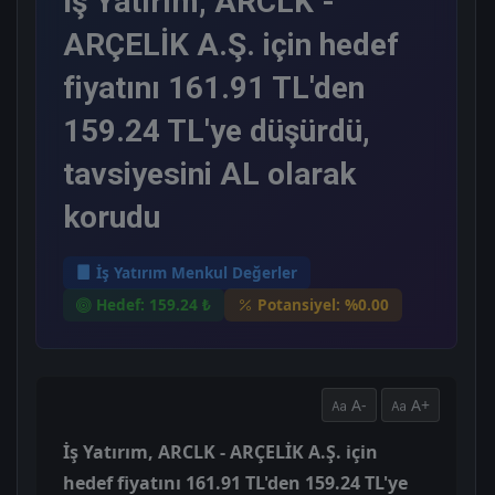
İş Yatırım, ARCLK -
ARÇELİK A.Ş. için hedef
fiyatını 161.91 TL'den
159.24 TL'ye düşürdü,
tavsiyesini AL olarak
korudu
İş Yatırım Menkul Değerler
Hedef: 159.24 ₺
Potansiyel: %0.00
A-
A+
İş Yatırım, ARCLK - ARÇELİK A.Ş. için
hedef fiyatını 161.91 TL'den 159.24 TL'ye