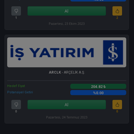
Al
1
2
Pazartesi, 23 Ekim 2023
ARCLK
- ARÇELİK A.Ş.
Hedef Fiyat
204.82 ₺
Potansiyel Getiri
%0.00
Al
0
0
Pazartesi, 24 Temmuz 2023