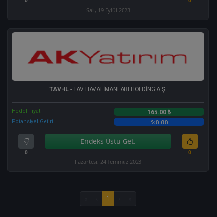
0
0
Salı, 19 Eylül 2023
TAVHL
- TAV HAVALİMANLARI HOLDİNG A.Ş.
Hedef Fiyat
165.00 ₺
Potansiyel Getiri
%0.00
Endeks Üstü Get.
0
0
Pazartesi, 24 Temmuz 2023
«
‹
1
›
»