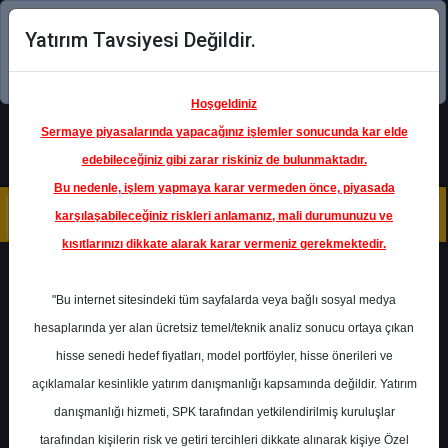
Yatırım Tavsiyesi Değildir.
Şimdi uygulamayı indirin!
Hoşgeldiniz
Sermaye piyasalarında yapacağınız işlemler sonucunda kar elde
edebileceğiniz gibi zarar riskiniz de bulunmaktadır.
Bu nedenle, işlem yapmaya karar vermeden önce, piyasada
karşılaşabileceğiniz riskleri anlamanız, mali durumunuzu ve
kısıtlarınızı dikkate alarak karar vermeniz gerekmektedir.
Geri Dön
"Bu internet sitesindeki tüm sayfalarda veya bağlı sosyal medya
hesaplarında yer alan ücretsiz temel/teknik analiz sonucu ortaya çıkan
hisse senedi hedef fiyatları, model portföyler, hisse önerileri ve
açıklamalar kesinlikle yatırım danışmanlığı kapsamında değildir. Yatırım
TAVHL
- TAV HAVALİMANLARI
HOLDİNG A.Ş.
danışmanlığı hizmeti, SPK tarafından yetkilendirilmiş kuruluşlar
Hedef Fiyat
430.00 ₺
tarafından kişilerin risk ve getiri tercihleri dikkate alınarak kişiye Özel