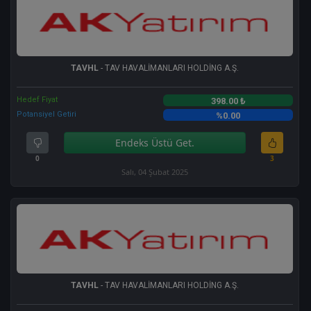
TAVHL
- TAV HAVALİMANLARI HOLDİNG A.Ş.
Hedef Fiyat
398.00 ₺
Potansiyel Getiri
%0.00
Endeks Üstü Get.
0
3
Salı, 04 Şubat 2025
TAVHL
- TAV HAVALİMANLARI HOLDİNG A.Ş.