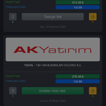
Hedef Fiyat
313.00 ₺
Potansiyel Getiri
%0.00
Tavsiye Yok
0
4
Salı, 23 Temmuz 2024
TAVHL
- TAV HAVALİMANLARI HOLDİNG A.Ş.
Hedef Fiyat
270.00 ₺
Potansiyel Getiri
%0.00
Endeks Üstü Get.
1
0
Cuma, 26 Nisan 2024