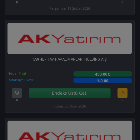
0
0
Perşembe, 19 Şubat 2026
TAVHL
- TAV HAVALİMANLARI HOLDİNG A.Ş.
Hedef Fiyat
450.00 ₺
Potansiyel Getiri
%0.00
Endeks Üstü Get.
0
0
Cuma, 23 Ocak 2026