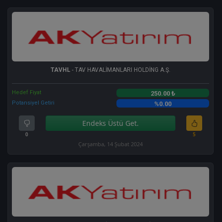
TAVHL
- TAV HAVALİMANLARI HOLDİNG A.Ş.
Hedef Fiyat
250.00 ₺
Potansiyel Getiri
%0.00
Endeks Üstü Get.
0
5
Çarşamba, 14 Şubat 2024