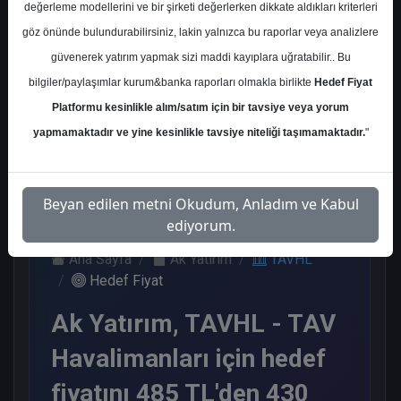
değerleme modellerini ve bir şirketi değerlerken dikkate aldıkları kriterleri
Kurum Sayısı
göz önünde bulundurabilirsiniz, lakin yalnızca bu raporlar veya analizlere
18
güvenerek yatırım yapmak sizi maddi kayıplara uğratabilir.. Bu
Al
Endeks Üstü
Tavsiye Yok
bilgiler/paylaşımlar kurum&banka raporları olmakla birlikte
Hedef Fiyat
Get.
Platformu kesinlikle alım/satım için bir tavsiye veya yorum
11
6
1
yapmamaktadır ve yine kesinlikle tavsiye niteliği taşımamaktadır.
"
Salı, 28 Nisan 2026
Beyan edilen metni Okudum, Anladım ve Kabul
ediyorum.
Ana Sayfa
Ak Yatırım
TAVHL
Hedef Fiyat
Ak Yatırım, TAVHL - TAV
Havalimanları için hedef
fiyatını 485 TL'den 430