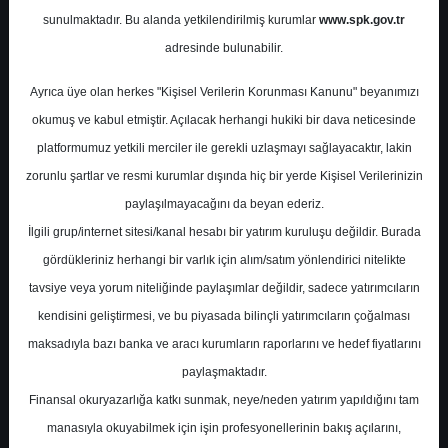
Potansiyel
%0.00
sunulmaktadır. Bu alanda yetkilendirilmiş kurumlar
www.spk.gov.tr
Getiri
adresinde bulunabilir.
Endeks Üstü
Get.
0
0
Ayrıca üye olan herkes "Kişisel Verilerin Korunması Kanunu" beyanımızı
Salı, 28 Nisan 2026
okumuş ve kabul etmiştir. Açılacak herhangi hukiki bir dava neticesinde
platformumuz yetkili merciler ile gerekli uzlaşmayı sağlayacaktır, lakin
zorunlu şartlar ve resmi kurumlar dışında hiç bir yerde Kişisel Verilerinizin
paylaşılmayacağını da beyan ederiz.
İlgili grup/internet sitesi/kanal hesabı bir yatırım kuruluşu değildir. Burada
gördükleriniz herhangi bir varlık için alım/satım yönlendirici nitelikte
tavsiye veya yorum niteliğinde paylaşımlar değildir, sadece yatırımcıların
En Yüksek Tahmin
510,00 ₺
kendisini geliştirmesi, ve bu piyasada bilinçli yatırımcıların çoğalması
Ortalama Fiyat Tahmini
432,71 ₺
maksadıyla bazı banka ve aracı kurumların raporlarını ve hedef fiyatlarını
En Düşük Tahmin
341,03 ₺
paylaşmaktadır.
Ortalama Getiri Potansiyeli
%57.06
Finansal okuryazarlığa katkı sunmak, neye/neden yatırım yapıldığını tam
manasıyla okuyabilmek için işin profesyonellerinin bakış açılarını,