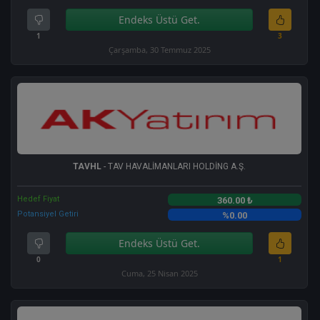
Endeks Üstü Get.
1
3
Çarşamba, 30 Temmuz 2025
TAVHL
- TAV HAVALİMANLARI HOLDİNG A.Ş.
Hedef Fiyat
360.00 ₺
Potansiyel Getiri
%0.00
Endeks Üstü Get.
0
1
Cuma, 25 Nisan 2025