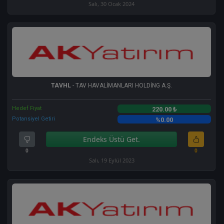
Salı, 30 Ocak 2024
TAVHL
- TAV HAVALİMANLARI HOLDİNG A.Ş.
Hedef Fiyat
220.00 ₺
Potansiyel Getiri
%0.00
Endeks Üstü Get.
0
0
Salı, 19 Eylül 2023