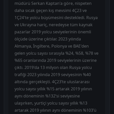
müdürü Serkan Kaptan'a göre, nispeten
daha sıcak geçen kış mevsimi 4Ç23 ve
1Ç24'te yolcu büyümesini destekledi. Rusya
ve Ukrayna hariç, neredeyse tüm kaynak
pazarlar 2019 yolcu seviyelerinin önemli
ölçüde üzerine çıktılar. 2023 yılında
Almanya, İngiltere, Polonya ve BAE'den
gelen yolcu sayısı sırasıyla %24, %58, %78 ve
%65 oranlarında 2019 seviyelerinin üzerine
çıktı. 2019'da 13 milyon olan Rusya yolcu
trafiği 2023 yılında 2019 seviyesinin %40
altında gerçekleşti. 4Ç23’te uluslararası
yolcu sayısı yıllık %15 artarak 2019 yılının
aynı döneminin %132’si seviyesine
ulaşırken, yurtiçi yolcu sayısı yıllık %13
artarak 2019 yılının aynı döneminin %103’ü