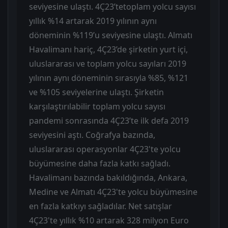
seviyesine ulaştı. 4Ç23’tetoplam yolcu sayısı
yıllık %14 artarak 2019 yılının aynı
döneminin %119’u seviyesine ulaştı. Almatı
Havalimanı hariç, 4Ç23’de şirketin yurt içi,
uluslararası ve toplam yolcu sayıları 2019
yılının aynı döneminin sırasıyla %85, %121
ve %105 seviyelerine ulaştı. Şirketin
karşılaştırılabilir toplam yolcu sayısı
pandemi sonrasında 4Ç23’te ilk defa 2019
seviyesini aştı. Coğrafya bazında,
uluslararası operasyonlar 4Ç23'te yolcu
büyümesine daha fazla katkı sağladı.
Havalimanı bazında bakıldığında, Ankara,
Medine ve Almatı 4Ç23'te yolcu büyümesine
en fazla katkıyı sağladılar. Net satışlar
4Ç23'te yıllık %10 artarak 328 milyon Euro