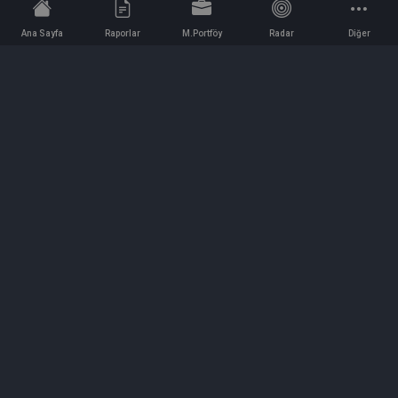
Ana Sayfa
Raporlar
M.Portföy
Radar
Diğer
İletişim
Bilgi ve Reklam için bizimle iletişime geçin!