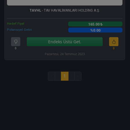
TAVHL
- TAV HAVALİMANLARI HOLDİNG A.Ş.
Hedef Fiyat
165.00 ₺
Potansiyel Getiri
%0.00
Endeks Üstü Get.
0
0
Pazartesi, 24 Temmuz 2023
«
‹
1
›
»