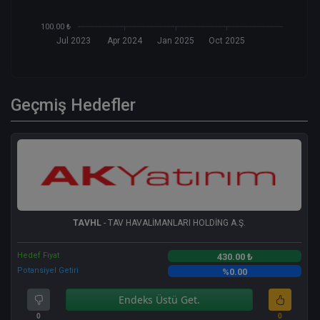
100.00 ₺
Jul 2023
Apr 2024
Jan 2025
Oct 2025
Geçmiş Hedefler
TAVHL
- TAV HAVALİMANLARI HOLDİNG A.Ş.
Hedef Fiyat
430.00 ₺
Potansiyel Getiri
%0.00
Endeks Üstü Get.
0
0