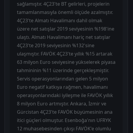
sağlamıştır. 4Ç23'te BT gelirleri, projelerin
tamamlanmasıyla önemli ölçüde azalmıştır.
4Ç23'te Almatı Havalimanı dahil olmak
üzere net satışlar 2019 seviyesinin %198'ine
ulaştı. Almatı Havalimanı hariç net satışlar
4Ç23'te 2019 seviyesinin %132'sine
ulaşmıştır. FAVÖK 4Ç23'te yıllık %15 artarak
63 milyon Euro seviyesine yükselerek piyasa
tahmininin %11 üzerinde gerçekleşmiştir.
Servis operasyonlarından gelen 5 milyon
Euro negatif katkıya rağmen, havalimanı
operasyonlarındaki iyileşme ile FAVÖK yıllık
8 milyon Euro artmıştır. Ankara, İzmir ve
Gürcistan 4Ç23'te FAVÖK büyümesinin ana
itici güçleri olmuştur. Esenboğa'nın UFRYK
12 muhasebesinden çıkışı FAVÖK'e olumlu