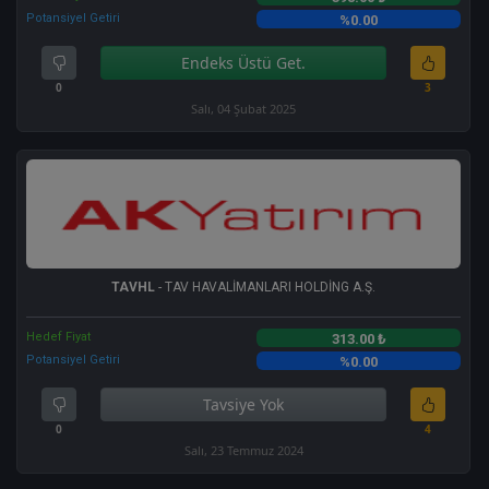
Potansiyel Getiri
%0.00
Endeks Üstü Get.
0
3
Salı, 04 Şubat 2025
TAVHL
- TAV HAVALİMANLARI HOLDİNG A.Ş.
Hedef Fiyat
313.00 ₺
Potansiyel Getiri
%0.00
Tavsiye Yok
0
4
Salı, 23 Temmuz 2024