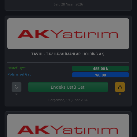
Salı, 28 Nisan 2026
TAVHL
- TAV HAVALİMANLARI HOLDİNG A.Ş.
Hedef Fiyat
485.00 ₺
Potansiyel Getiri
%0.00
Endeks Üstü Get.
0
0
Perşembe, 19 Şubat 2026