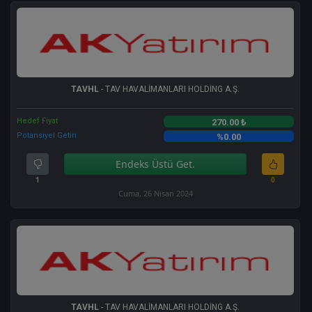
TAVHL
- TAV HAVALİMANLARI HOLDİNG A.Ş.
Hedef Fiyat
270.00 ₺
Potansiyel Getiri
%0.00
Endeks Üstü Get.
1
0
Cuma, 26 Nisan 2024
TAVHL
- TAV HAVALİMANLARI HOLDİNG A.Ş.