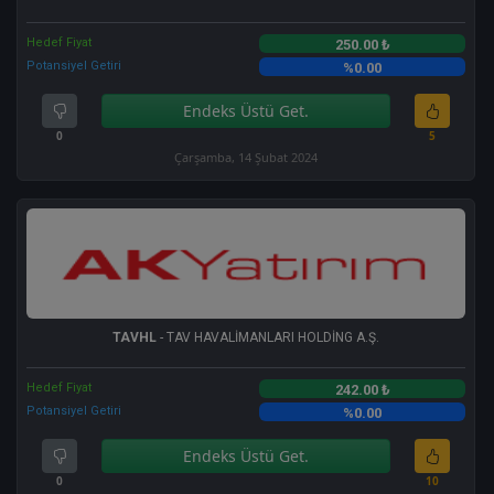
Hedef Fiyat
250.00 ₺
Potansiyel Getiri
%0.00
Endeks Üstü Get.
0
5
Çarşamba, 14 Şubat 2024
TAVHL
- TAV HAVALİMANLARI HOLDİNG A.Ş.
Hedef Fiyat
242.00 ₺
Potansiyel Getiri
%0.00
Endeks Üstü Get.
0
10