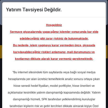
Yatırım Tavsiyesi Değildir.
Şimdi uygulamayı indirin!
Hoşgeldiniz
Sermaye piyasalarında yapacağınız işlemler sonucunda kar elde
edebileceğiniz gibi zarar riskiniz de bulunmaktadır.
Bu nedenle, işlem yapmaya karar vermeden önce, piyasada
karşılaşabileceğiniz riskleri anlamanız, mali durumunuzu ve
kısıtlarınızı dikkate alarak karar vermeniz gerekmektedir.
Geri Dön
"Bu internet sitesindeki tüm sayfalarda veya bağlı sosyal medya
hesaplarında yer alan ücretsiz temel/teknik analiz sonucu ortaya çıkan
hisse senedi hedef fiyatları, model portföyler, hisse önerileri ve
açıklamalar kesinlikle yatırım danışmanlığı kapsamında değildir. Yatırım
TAVHL
- TAV HAVALİMANLARI
HOLDİNG A.Ş.
danışmanlığı hizmeti, SPK tarafından yetkilendirilmiş kuruluşlar
Hedef Fiyat
250.00 ₺
tarafından kişilerin risk ve getiri tercihleri dikkate alınarak kişiye Özel