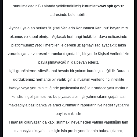
Potansiyel
%0.00
sunulmaktadır. Bu alanda yetkilendirilmiş kurumlar
www.spk.gov.tr
Getiri
adresinde bulunabilir.
Endeks Üstü
Get.
0
5
Ayrıca üye olan herkes "Kişisel Verilerin Korunması Kanunu" beyanımızı
Çarşamba, 14 Şubat 2024
okumuş ve kabul etmiştir. Açılacak herhangi hukiki bir dava neticesinde
platformumuz yetkili merciler ile gerekli uzlaşmayı sağlayacaktır, lakin
zorunlu şartlar ve resmi kurumlar dışında hiç bir yerde Kişisel Verilerinizin
paylaşılmayacağını da beyan ederiz.
İlgili grup/internet sitesi/kanal hesabı bir yatırım kuruluşu değildir. Burada
gördükleriniz herhangi bir varlık için alım/satım yönlendirici nitelikte
tavsiye veya yorum niteliğinde paylaşımlar değildir, sadece yatırımcıların
En Yüksek Tahmin
510,00 ₺
kendisini geliştirmesi, ve bu piyasada bilinçli yatırımcıların çoğalması
Ortalama Fiyat Tahmini
432,71 ₺
maksadıyla bazı banka ve aracı kurumların raporlarını ve hedef fiyatlarını
En Düşük Tahmin
341,03 ₺
paylaşmaktadır.
Ortalama Getiri Potansiyeli
%52.36
Finansal okuryazarlığa katkı sunmak, neye/neden yatırım yapıldığını tam
manasıyla okuyabilmek için işin profesyonellerinin bakış açılarını,