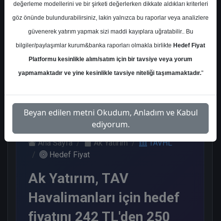
değerleme modellerini ve bir şirketi değerlerken dikkate aldıkları kriterleri
Kurum Sayısı
göz önünde bulundurabilirsiniz, lakin yalnızca bu raporlar veya analizlere
18
güvenerek yatırım yapmak sizi maddi kayıplara uğratabilir.. Bu
Al
Endeks Üstü
Tavsiye Yok
bilgiler/paylaşımlar kurum&banka raporları olmakla birlikte
Hedef Fiyat
Get.
Platformu kesinlikle alım/satım için bir tavsiye veya yorum
11
6
1
yapmamaktadır ve yine kesinlikle tavsiye niteliği taşımamaktadır.
"
Çarşamba, 14 Şubat 2024
Beyan edilen metni Okudum, Anladım ve Kabul
ediyorum.
Ana Sayfa
Ak Yatırım
TAVHL
Hedef Fiyat
Ak Yatırım, TAV
Havalimanları için hedef
fiyatını 242 TL'den 250