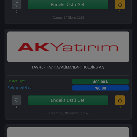
Endeks Üstü Get.
0
1
Cuma, 24 Ekim 2025
TAVHL
- TAV HAVALİMANLARI HOLDİNG A.Ş.
Hedef Fiyat
400.00 ₺
Potansiyel Getiri
%0.00
Endeks Üstü Get.
1
3
Çarşamba, 30 Temmuz 2025