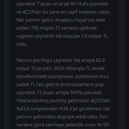
çeyreklik 7 puan artarak %114,8’e yükseldi
ve 4Ç23’ten bu yana en zayıf seviyeye ulaştı.
Net yatırım geliri, Anadolu Hayat’tan elde
edilen 700 milyon TL temettü gelirine
rağmen çeyreklik %8 düşüşle 7,5 milyar TL
oldu.
Yatırım portföyü çeyreklik %6 artışla 82,8
milyar TL’ye çıktı. 3A26 itibarıyla TL devlet
tahvillerindeki pozisyonlar azaltılırken kısa
vadeli TL faiz getirili enstrümanların payı
çeyreklik 12 puan artışla %59’a yükseldi.
Yıllıklandırılmış portföy getirisinin 4Ç25’teki
%43,6 seviyesinden %34,2’ye gerilemesi net
yatırım gelirindeki düşüşte etkili oldu. Son
verilere göre sermaye yeterlilik oranı %193