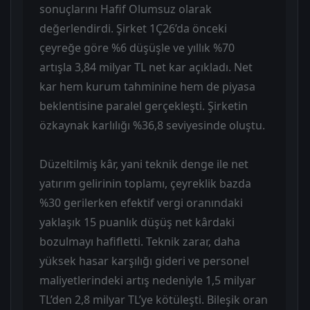
sonuçlarını Hafif Olumsuz olarak
değerlendirdi. Şirket 1Ç26’da önceki
çeyreğe göre %6 düşüşle ve yıllık %70
artışla 3,84 milyar TL net kar açıkladı. Net
kar hem kurum tahminine hem de piyasa
beklentisine paralel gerçekleşti. Şirketin
özkaynak karlılığı %36,8 seviyesinde oluştu.
Düzeltilmiş kâr, yani teknik denge ile net
yatırım gelirinin toplamı, çeyreklik bazda
%30 gerilerken efektif vergi oranındaki
yaklaşık 15 puanlık düşüş net kârdaki
bozulmayı hafifletti. Teknik zarar, daha
yüksek hasar karşılığı gideri ve personel
maliyetlerindeki artış nedeniyle 1,5 milyar
TL’den 2,8 milyar TL’ye kötüleşti. Bileşik oran