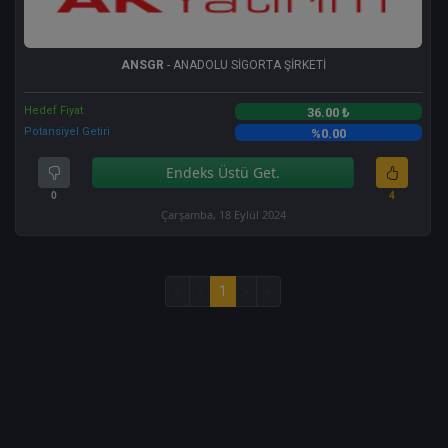
ANSGR
- ANADOLU SİGORTA ŞİRKETİ
Hedef Fiyat
36.00 ₺
Potansiyel Getiri
%0.00
Endeks Üstü Get.
0
4
Çarşamba, 18 Eylül 2024
«
‹
1
›
»