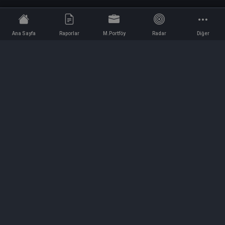
Ana Sayfa
Raporlar
M.Portföy
Radar
Diğer
İletişim
Bilgi ve Reklam için bizimle iletişime geçin!