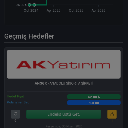
36.00 ₺
Oct 2024
Apr 2025
Oct 2025
Apr 2026
Geçmiş Hedefler
ANSGR
- ANADOLU SİGORTA ŞİRKETİ
Hedef Fiyat
42.00 ₺
Potansiyel Getiri
%0.00
Endeks Üstü Get.
0
1
Perşembe, 30 Nisan 2026