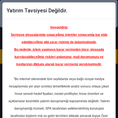
Yatırım Tavsiyesi Değildir.
Şimdi uygulamayı indirin!
Hoşgeldiniz
Sermaye piyasalarında yapacağınız işlemler sonucunda kar elde
edebileceğiniz gibi zarar riskiniz de bulunmaktadır.
Bu nedenle, işlem yapmaya karar vermeden önce, piyasada
karşılaşabileceğiniz riskleri anlamanız, mali durumunuzu ve
kısıtlarınızı dikkate alarak karar vermeniz gerekmektedir.
Geri Dön
"Bu internet sitesindeki tüm sayfalarda veya bağlı sosyal medya
hesaplarında yer alan ücretsiz temel/teknik analiz sonucu ortaya çıkan
hisse senedi hedef fiyatları, model portföyler, hisse önerileri ve
açıklamalar kesinlikle yatırım danışmanlığı kapsamında değildir. Yatırım
ANSGR
- ANADOLU SİGORTA
ŞİRKETİ
danışmanlığı hizmeti, SPK tarafından yetkilendirilmiş kuruluşlar
Hedef Fiyat
42.00 ₺
tarafından kişilerin risk ve getiri tercihleri dikkate alınarak kişiye Özel