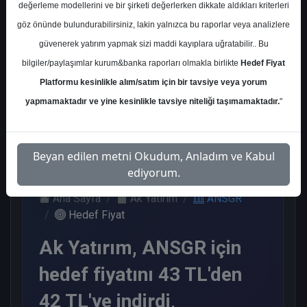
değerleme modellerini ve bir şirketi değerlerken dikkate aldıkları kriterleri
Kurum Sayısı
göz önünde bulundurabilirsiniz, lakin yalnızca bu raporlar veya analizlere
7
güvenerek yatırım yapmak sizi maddi kayıplara uğratabilir.. Bu
Al
Tut
Endeks Üstü
bilgiler/paylaşımlar kurum&banka raporları olmakla birlikte
Hedef Fiyat
Get.
Platformu kesinlikle alım/satım için bir tavsiye veya yorum
3
1
3
yapmamaktadır ve yine kesinlikle tavsiye niteliği taşımamaktadır.
"
Perşembe, 30 Nisan 2026
Beyan edilen metni Okudum, Anladım ve Kabul
ediyorum.
Ana Sayfa
Ak Yatırım
ANSGR
Hedef Fiyat
Ak Yatırım, ANSGR için
hedef fiyatını 43 TL'den
42 TL'ye indirdi,