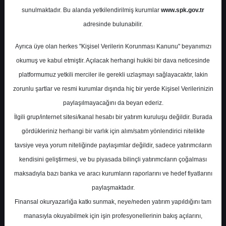
Potansiyel
%0.00
sunulmaktadır. Bu alanda yetkilendirilmiş kurumlar
www.spk.gov.tr
Getiri
adresinde bulunabilir.
Endeks Üstü
Get.
0
1
Ayrıca üye olan herkes "Kişisel Verilerin Korunması Kanunu" beyanımızı
Perşembe, 30 Nisan 2026
okumuş ve kabul etmiştir. Açılacak herhangi hukiki bir dava neticesinde
platformumuz yetkili merciler ile gerekli uzlaşmayı sağlayacaktır, lakin
zorunlu şartlar ve resmi kurumlar dışında hiç bir yerde Kişisel Verilerinizin
paylaşılmayacağını da beyan ederiz.
İlgili grup/internet sitesi/kanal hesabı bir yatırım kuruluşu değildir. Burada
gördükleriniz herhangi bir varlık için alım/satım yönlendirici nitelikte
tavsiye veya yorum niteliğinde paylaşımlar değildir, sadece yatırımcıların
En Yüksek Tahmin
53,40 ₺
kendisini geliştirmesi, ve bu piyasada bilinçli yatırımcıların çoğalması
Ortalama Fiyat Tahmini
44,21 ₺
maksadıyla bazı banka ve aracı kurumların raporlarını ve hedef fiyatlarını
En Düşük Tahmin
36,49 ₺
paylaşmaktadır.
Ortalama Getiri Potansiyeli
%54.58
Finansal okuryazarlığa katkı sunmak, neye/neden yatırım yapıldığını tam
manasıyla okuyabilmek için işin profesyonellerinin bakış açılarını,