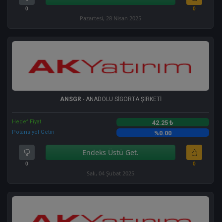
0
0
Pazartesi, 28 Nisan 2025
ANSGR
- ANADOLU SİGORTA ŞİRKETİ
Hedef Fiyat
42.25 ₺
Potansiyel Getiri
%0.00
Endeks Üstü Get.
0
0
Salı, 04 Şubat 2025