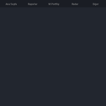
Ana Sayfa
Raporlar
M.Portföy
Radar
Diğer
İletişim
Bilgi ve Reklam için bizimle iletişime geçin!
iletisim@hedeffiyat.com.tr