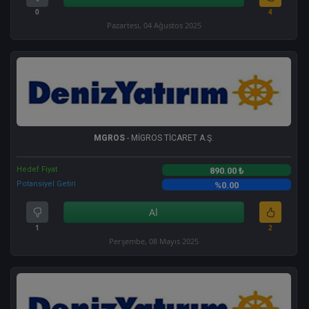
0
4
Pazartesi, 04 Ağustos 2025
MGROS
- MİGROS TİCARET A.Ş.
Hedef Fiyat
890.00 ₺
Potansiyel Getiri
%0.00
Al
1
2
Perşembe, 08 Mayıs 2025