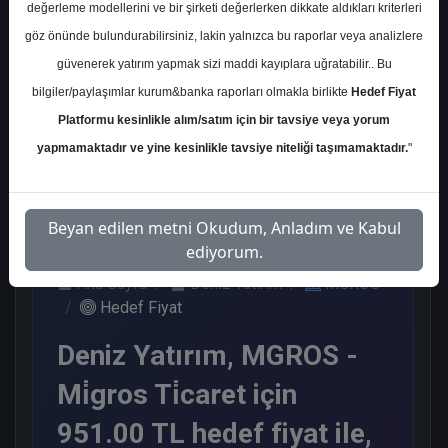
değerleme modellerini ve bir şirketi değerlerken dikkate aldıkları kriterleri
Kurum Sayısı
göz önünde bulundurabilirsiniz, lakin yalnızca bu raporlar veya analizlere
11
güvenerek yatırım yapmak sizi maddi kayıplara uğratabilir.. Bu
Al
Endeks Üstü Get.
bilgiler/paylaşımlar kurum&banka raporları olmakla birlikte
Hedef Fiyat
Platformu kesinlikle alım/satım için bir tavsiye veya yorum
8
3
yapmamaktadır ve yine kesinlikle tavsiye niteliği taşımamaktadır.
"
Çarşamba, 06 Mayıs 2026
Beyan edilen metni Okudum, Anladım ve Kabul
ediyorum.
Ana Sayfa
Deniz Yatırım
MGROS
Hedef Fiyat
Deniz Yatırım, MGROS -
Mi̇gros Ti̇caret için
951.00 TL hedef fiyat ile,