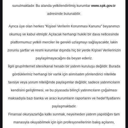
Potansiyel
%0.00
sunulmaktadır. Bu alanda yetkilendirilmiş kurumlar
www.spk.gov.tr
Getiri
adresinde bulunabilir.
Al
0
0
Ayrıca üye olan herkes "Kişisel Verilerin Korunması Kanunu" beyanımızı
Çarşamba, 06 Mayıs 2026
okumuş ve kabul etmiştir. Açılacak herhangi hukiki bir dava neticesinde
platformumuz yetkili merciler ile gerekli uzlaşmayı sağlayacaktır, lakin
zorunlu şartlar ve resmi kurumlar dışında hiç bir yerde Kişisel Verilerinizin
paylaşılmayacağını da beyan ederiz.
İlgili grup/internet sitesi/kanal hesabı bir yatırım kuruluşu değildir. Burada
gördükleriniz herhangi bir varlık için alım/satım yönlendirici nitelikte
tavsiye veya yorum niteliğinde paylaşımlar değildir, sadece yatırımcıların
En Yüksek Tahmin
1.039,00 ₺
kendisini geliştirmesi, ve bu piyasada bilinçli yatırımcıların çoğalması
Ortalama Fiyat Tahmini
929,13 ₺
maksadıyla bazı banka ve aracı kurumların raporlarını ve hedef fiyatlarını
En Düşük Tahmin
800,00 ₺
paylaşmaktadır.
Ortalama Getiri Potansiyeli
%41.96
Finansal okuryazarlığa katkı sunmak, neye/neden yatırım yapıldığını tam
manasıyla okuyabilmek için işin profesyonellerinin bakış açılarını,