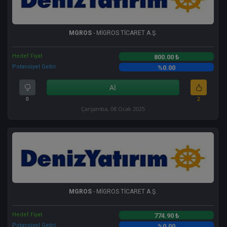
MGROS
- MİGROS TİCARET A.Ş.
Hedef Fiyat
800.00 ₺
Potansiyel Getiri
%0.00
Al
0
2
Çarşamba, 08 Ocak 2025
MGROS
- MİGROS TİCARET A.Ş.
Hedef Fiyat
774.90 ₺
Potansiyel Getiri
%0.00