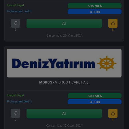
Hedef Fiyat
696.90 ₺
Potansiyel Getiri
%0.00
Al
0
3
Çarşamba, 20 Mart 2024
MGROS
- MİGROS TİCARET A.Ş.
Hedef Fiyat
593.50 ₺
Potansiyel Getiri
%0.00
Al
0
1
Çarşamba, 10 Ocak 2024