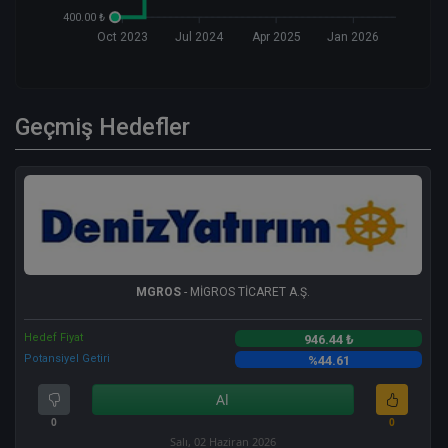
400.00 ₺
Oct 2023
Jul 2024
Apr 2025
Jan 2026
Geçmiş Hedefler
MGROS
- MİGROS TİCARET A.Ş.
Hedef Fiyat
946.44 ₺
Potansiyel Getiri
%44.61
Al
0
0
Salı, 02 Haziran 2026