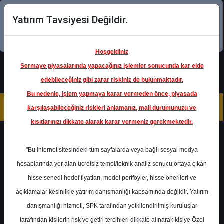
Yatırım Tavsiyesi Değildir.
Şimdi uygulamayı indirin!
Hoşgeldiniz
Sermaye piyasalarında yapacağınız işlemler sonucunda kar elde
edebileceğiniz gibi zarar riskiniz de bulunmaktadır.
Bu nedenle, işlem yapmaya karar vermeden önce, piyasada
karşılaşabileceğiniz riskleri anlamanız, mali durumunuzu ve
kısıtlarınızı dikkate alarak karar vermeniz gerekmektedir.
Geri Dön
"Bu internet sitesindeki tüm sayfalarda veya bağlı sosyal medya
hesaplarında yer alan ücretsiz temel/teknik analiz sonucu ortaya çıkan
hisse senedi hedef fiyatları, model portföyler, hisse önerileri ve
açıklamalar kesinlikle yatırım danışmanlığı kapsamında değildir. Yatırım
MGROS
- MİGROS TİCARET A.Ş.
danışmanlığı hizmeti, SPK tarafından yetkilendirilmiş kuruluşlar
Hedef Fiyat
951.00 ₺
tarafından kişilerin risk ve getiri tercihleri dikkate alınarak kişiye Özel