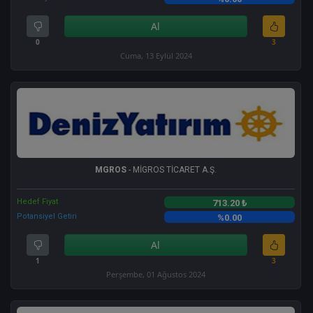
Al
0
3
Cuma, 13 Eylül 2024
MGROS
- MİGROS TİCARET A.Ş.
Hedef Fiyat
713.20 ₺
Potansiyel Getiri
%0.00
Al
1
3
Perşembe, 01 Ağustos 2024