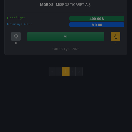
MGROS
- MİGROS TİCARET A.Ş.
Hedef Fiyat
400.00 ₺
Potansiyel Getiri
%0.00
Al
0
0
Salı, 05 Eylül 2023
«
‹
1
›
»