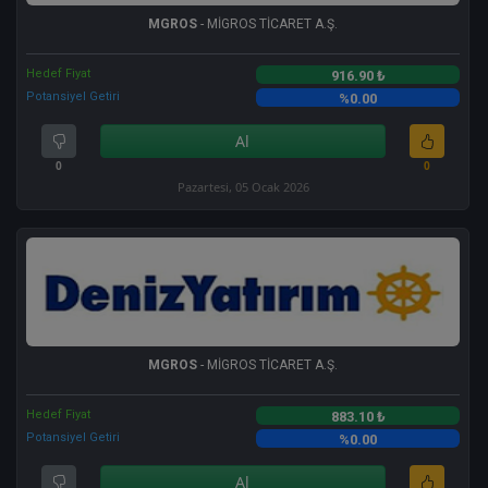
MGROS
- MİGROS TİCARET A.Ş.
Hedef Fiyat
916.90 ₺
Potansiyel Getiri
%0.00
Al
0
0
Pazartesi, 05 Ocak 2026
MGROS
- MİGROS TİCARET A.Ş.
Hedef Fiyat
883.10 ₺
Potansiyel Getiri
%0.00
Al