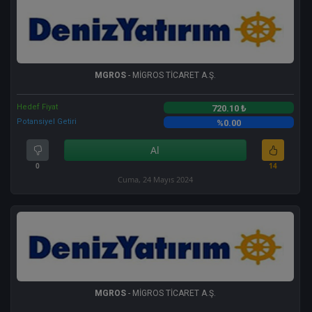
MGROS
- MİGROS TİCARET A.Ş.
Hedef Fiyat
720.10 ₺
Potansiyel Getiri
%0.00
Al
0
14
Cuma, 24 Mayıs 2024
MGROS
- MİGROS TİCARET A.Ş.