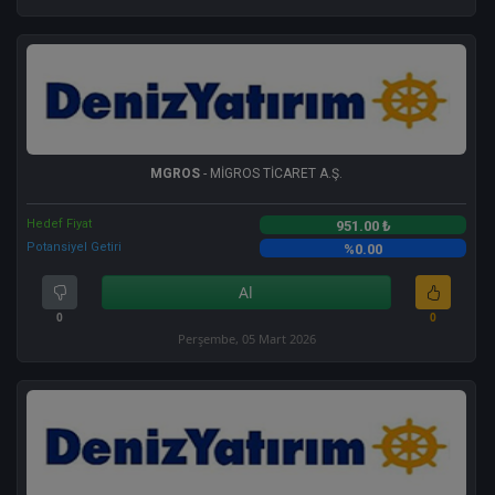
MGROS
- MİGROS TİCARET A.Ş.
Hedef Fiyat
951.00 ₺
Potansiyel Getiri
%0.00
Al
0
0
Perşembe, 05 Mart 2026