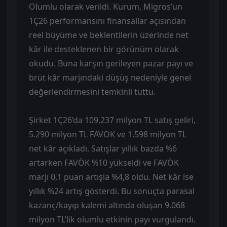
Olumlu olarak verildi. Kurum, Migros’un
1Ç26 performansını finansallar açısından
reel büyüme ve beklentilerin üzerinde net
kâr ile desteklenen bir görünüm olarak
okudu. Buna karşın gerileyen pazar payı ve
brüt kâr marjındaki düşüş nedeniyle genel
değerlendirmesini temkinli tuttu.
Şirket 1Ç26’da 109.237 milyon TL satış geliri,
5.290 milyon TL FAVÖK ve 1.598 milyon TL
net kâr açıkladı. Satışlar yıllık bazda %6
artarken FAVÖK %10 yükseldi ve FAVÖK
marjı 0,1 puan artışla %4,8 oldu. Net kâr ise
yıllık %24 artış gösterdi. Bu sonuçta parasal
kazanç/kayıp kalemi altında oluşan 9.068
milyon TL’lik olumlu etkinin payı vurgulandı.