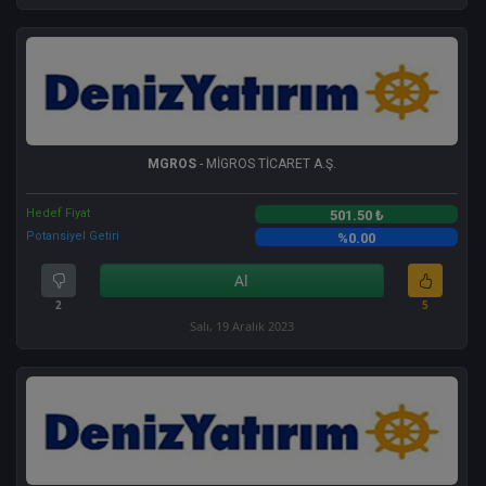
MGROS
- MİGROS TİCARET A.Ş.
Hedef Fiyat
501.50 ₺
Potansiyel Getiri
%0.00
Al
2
5
Salı, 19 Aralık 2023